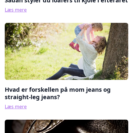
Sådan styler du loafers til kjole i efteråret
Læs mere
Hvad er forskellen på mom jeans og
straight-leg jeans?
Læs mere