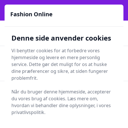
Fashion Online - Din genvej til stil, trends og smarte fund
online siden 2017
Fashion Online
🏵️
🚀
Kun gode brands
52 forskellige kategorier
Denne side anvender cookies
🚅
⭐⭐⭐⭐⭐
✨
Lynhurtig levering
981 forskellige produkttyper
Vi benytter cookies for at forbedre vores
Fashion Online
hjemmeside og levere en mere personlig
Men
Søg
service. Dette gør det muligt for os at huske
Søg
dine præferencer og sikre, at siden fungerer
problemfrit.
Mode
Når du bruger denne hjemmeside, accepterer
du vores brug af cookies. Læs mere om,
Se alle 135 indlæg i kategorien Mode på Fashion
hvordan vi behandler dine oplysninger, i vores
Online
privatlivspolitik.