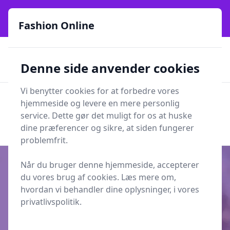
Fashion Online - Din genvej til stil, trends og smarte fund
online siden 2017
Fashion Online
🏵️
🚀
Kun gode brands
52 forskellige kategorier
Denne side anvender cookies
🚅
⭐⭐⭐⭐⭐
✨
Lynhurtig levering
981 forskellige produkttyper
Vi benytter cookies for at forbedre vores
Fashion Online
hjemmeside og levere en mere personlig
Men
Søg
service. Dette gør det muligt for os at huske
Søg
dine præferencer og sikre, at siden fungerer
problemfrit.
Når du bruger denne hjemmeside, accepterer
du vores brug af cookies. Læs mere om,
hvordan vi behandler dine oplysninger, i vores
Udgivet i
Mode
privatlivspolitik.
Hvilket herre overtøj til vinter der
måske er din stil?