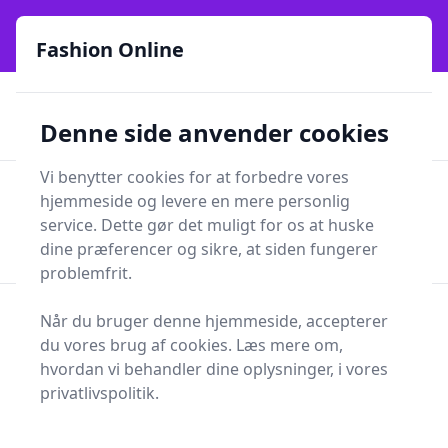
Fashion Online - Din genvej til stil, trends og smarte fund
online siden 2017
Fashion Online
🏵️
🚀
Kun gode brands
52 forskellige kategorier
Denne side anvender cookies
🚅
⭐⭐⭐⭐⭐
✨
Lynhurtig levering
981 forskellige produkttyper
Vi benytter cookies for at forbedre vores
Fashion Online
hjemmeside og levere en mere personlig
Men
Søg
service. Dette gør det muligt for os at huske
Søg
dine præferencer og sikre, at siden fungerer
problemfrit.
Forside
Smykker
Armbånd og armringe
Når du bruger denne hjemmeside, accepterer
Armbånd og armringe
du vores brug af cookies. Læs mere om,
hvordan vi behandler dine oplysninger, i vores
privatlivspolitik.
Armbåndssæt