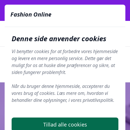
Fashion Online - Din genvej til stil, trends og smarte fund
online siden 2017
Fashion Online
🏵️
🚀
Kun gode brands
52 forskellige kategorier
Denne side anvender cookies
🚅
⭐⭐⭐⭐⭐
✨
Lynhurtig levering
981 forskellige produkttyper
Vi benytter cookies for at forbedre vores hjemmeside
Fashion Online
og levere en mere personlig service. Dette gør det
Men
Søg
muligt for os at huske dine præferencer og sikre, at
Søg
siden fungerer problemfrit.
Når du bruger denne hjemmeside, accepterer du
vores brug af cookies. Læs mere om, hvordan vi
behandler dine oplysninger, i vores privatlivspolitik.
Udgivet i
Mode
3 Modetrends for Mænd, der
Tillad alle cookies
Hitter Denne Sommer