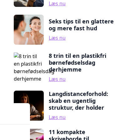
Læs nu
Seks tips til en glattere
og mere fast hud
Læs nu
8 trin til en plastikfri
børnefødselsdag
derhjemme
Læs nu
Langdistanceforhold:
skab en ugentlig
struktur, der holder
Læs nu
11 kompakte
skriveborde til