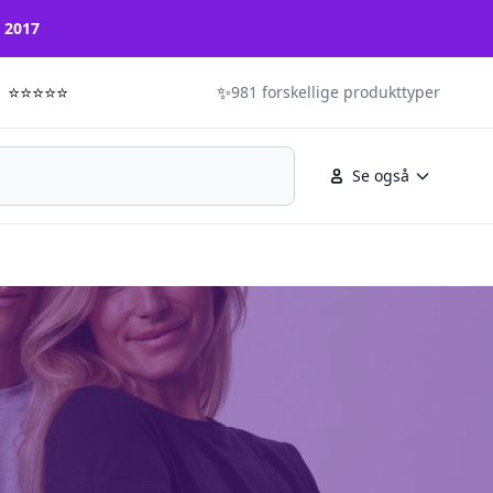
n 2017
⭐⭐⭐⭐⭐
✨
981 forskellige produkttyper
Se også