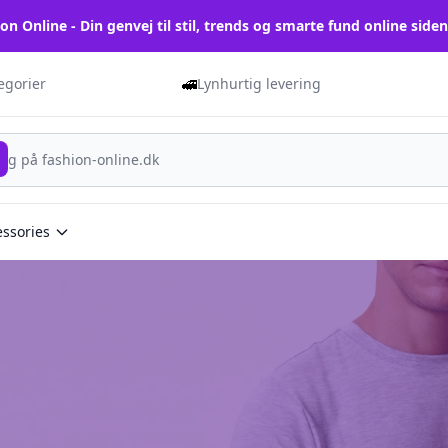
on Online - Din genvej til stil, trends og smarte fund online side
🚅
tegorier
Lynhurtig levering
essories