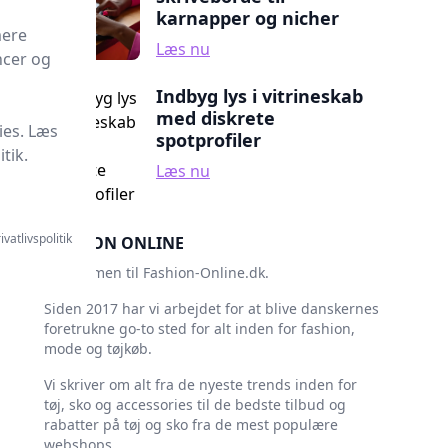
karnapper og nicher
mere
Læs nu
ncer og
Indbyg lys i vitrineskab
med diskrete
ies. Læs
spotprofiler
tik.
Læs nu
ivatlivspolitik
FASHION ONLINE
Velkommen til Fashion-Online.dk.
Siden 2017 har vi arbejdet for at blive danskernes
foretrukne go-to sted for alt inden for fashion,
mode og tøjkøb.
Vi skriver om alt fra de nyeste trends inden for
tøj, sko og accessories til de bedste tilbud og
rabatter på tøj og sko fra de mest populære
webshops.