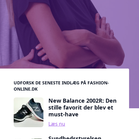
Sidebar
UDFORSK DE SENESTE INDLÆG PÅ FASHION-
ONLINE.DK
New Balance 2002R: Den
stille favorit der blev et
must-have
Læs nu
Sundhedsstyrelsen