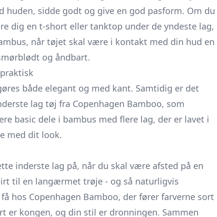
mod huden, sidde godt og give en god pasform. Om du
re dig en t-short eller tanktop under de yndeste lag,
f bambus, når tøjet skal være i kontakt med din hud en
 smørblødt og åndbart.
 praktisk
n gøres både elegant og med kant. Samtidig er det
et inderste lag tøj fra Copenhagen Bamboo, som
re basic dele i bambus med flere lag, der er lavet i
re med dit look.
ette inderste lag på, når du skal være afsted på en
rt til en langærmet trøje - og så naturligvis
få hos Copenhagen Bamboo, der fører farverne sort
ort er kongen, og din stil er dronningen. Sammen