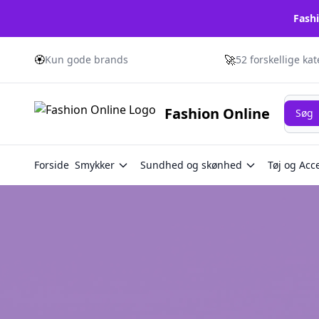
Fashi
🏵️
🚀
Kun gode brands
52 forskellige ka
Søg
Fashion Online
Søg
Forside
Smykker
Sundhed og skønhed
Tøj og Acc