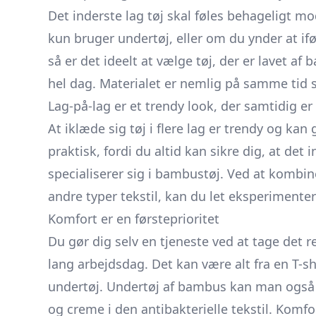
Det inderste lag tøj skal føles behageligt 
kun bruger undertøj, eller om du ynder at ifø
så er det ideelt at vælge tøj, der er lavet a
hel dag. Materialet er nemlig på samme tid
Lag-på-lag er et trendy look, der samtidig er
At iklæde sig tøj i flere lag er trendy og ka
praktisk, fordi du altid kan sikre dig, at d
specialiserer sig i bambustøj. Ved at kombine
andre typer tekstil, kan du let eksperimente
Komfort er en førsteprioritet
Du gør dig selv en tjeneste ved at tage det r
lang arbejdsdag. Det kan være alt fra en T-shi
undertøj. Undertøj af bambus kan man også 
og creme i den antibakterielle tekstil. Komf