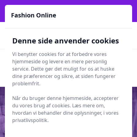
Fashion Online - Din genvej til stil, trends og smarte fund
online siden 2017
Fashion Online
🏵️
🚀
Kun gode brands
52 forskellige kategorier
Denne side anvender cookies
🚅
⭐⭐⭐⭐⭐
✨
Lynhurtig levering
981 forskellige produkttyper
Vi benytter cookies for at forbedre vores
Fashion Online
hjemmeside og levere en mere personlig
Men
Søg
service. Dette gør det muligt for os at huske
Søg
dine præferencer og sikre, at siden fungerer
problemfrit.
Når du bruger denne hjemmeside, accepterer
du vores brug af cookies. Læs mere om,
hvordan vi behandler dine oplysninger, i vores
Udgivet i
Mode
privatlivspolitik.
Gør dit tøj eksklusivt til fritid og
arbejdsbrug