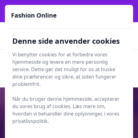
Fashion Online - Din genvej til stil, trends og smarte fund
online siden 2017
Fashion Online
🏵️
🚀
Kun gode brands
52 forskellige kategorier
Denne side anvender cookies
🚅
⭐⭐⭐⭐⭐
✨
Lynhurtig levering
981 forskellige produkttyper
Vi benytter cookies for at forbedre vores
Fashion Online
hjemmeside og levere en mere personlig
Men
Søg
service. Dette gør det muligt for os at huske
Søg
dine præferencer og sikre, at siden fungerer
problemfrit.
Når du bruger denne hjemmeside, accepterer
du vores brug af cookies. Læs mere om,
hvordan vi behandler dine oplysninger, i vores
Udgivet i
Mode
privatlivspolitik.
Smukke billeder af smykker