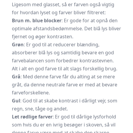
Ligesom med glasset, så er farven også vigtig
for hvordan lyset og farver bliver filtreret:
Brun m. blue blocker
: Er gode for at opnå den
optimale afstandsbedømmelse. Det blå lys bliver
fjernet og øger kontrasten.
Grøn
: Er god til at reducerer blænding,
absorberer blå lys og samtidig bevare en god
farvebalancen som forbedrer kontrastevnen.
Alt i alt en god farve til alt slags forskellig brug.
Grå
: Med denne farve får du alting at se mere
gråt, da denne neutrale farve er med at bevare
farveforskellene.
Gul
: God til at skabe kontrast i dårligt vejr, som
regn, sne, tåge og andet.
Let rødlige farver
: Er god til dårlige lysforhold
som hvis du er en ivrig besøger i skoven, så vil
denne farve være med at skabe den skarpe