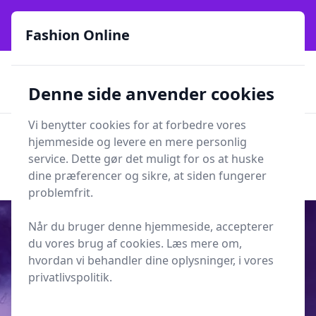
Fashion Online - Din genvej til stil, trends og smarte fund
online siden 2017
Fashion Online
🏵️
🚀
Kun gode brands
52 forskellige kategorier
Denne side anvender cookies
🚅
⭐⭐⭐⭐⭐
✨
Lynhurtig levering
981 forskellige produkttyper
Vi benytter cookies for at forbedre vores
Fashion Online
hjemmeside og levere en mere personlig
Men
Søg
service. Dette gør det muligt for os at huske
Søg
dine præferencer og sikre, at siden fungerer
problemfrit.
Når du bruger denne hjemmeside, accepterer
du vores brug af cookies. Læs mere om,
hvordan vi behandler dine oplysninger, i vores
Udgivet i
Mode
privatlivspolitik.
Tips til hvordan du vælger den
rigtige solbrille - Do it right!