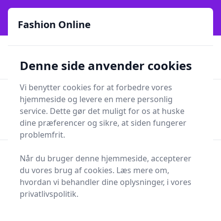
Fashion Online - Din genvej til stil, trends og smarte fund
online siden 2017
Fashion Online
🏵️
🚀
Kun gode brands
52 forskellige kategorier
Denne side anvender cookies
🚅
⭐⭐⭐⭐⭐
✨
Lynhurtig levering
981 forskellige produkttyper
Vi benytter cookies for at forbedre vores
Fashion Online
hjemmeside og levere en mere personlig
Men
Søg
service. Dette gør det muligt for os at huske
Søg
dine præferencer og sikre, at siden fungerer
problemfrit.
Forside
Tøj og Accessories
Tøj
Når du bruger denne hjemmeside, accepterer
Bukser og tilbehør
du vores brug af cookies. Læs mere om,
Bukser og tilbehør
hvordan vi behandler dine oplysninger, i vores
privatlivspolitik.
Bikershorts