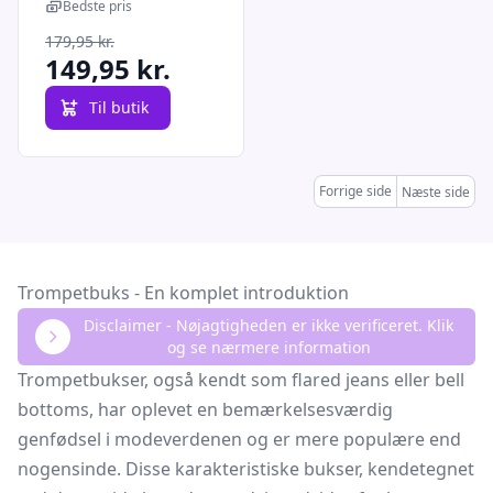
til piger
Bedste pris
179,95 kr.
149,95 kr.
Til butik
Forrige side
Næste side
Trompetbuks - En komplet introduktion
Disclaimer - Nøjagtigheden er ikke verificeret. Klik
og se nærmere information
Trompetbukser, også kendt som flared jeans eller bell
bottoms, har oplevet en bemærkelsesværdig
genfødsel i modeverdenen og er mere populære end
nogensinde. Disse karakteristiske bukser, kendetegnet