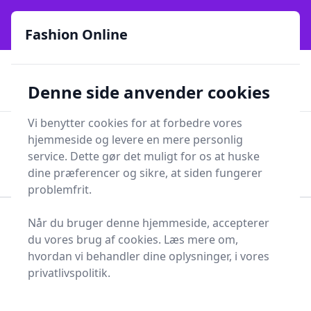
Fashion Online - Din genvej til stil, trends og smarte fund
e menu
online siden 2017
Fashion Online
🏵️
🚀
Kun gode brands
52 forskellige kategorier
Denne side anvender cookies
🚅
⭐⭐⭐⭐⭐
✨
Lynhurtig levering
981 forskellige produkttyper
Vi benytter cookies for at forbedre vores
Fashion Online
hjemmeside og levere en mere personlig
Men
Søg
service. Dette gør det muligt for os at huske
Søg
dine præferencer og sikre, at siden fungerer
problemfrit.
Når du bruger denne hjemmeside, accepterer
Forside
Tøj og Accessories
Tøj
du vores brug af cookies. Læs mere om,
Bukser og tilbehør
Trompetbukser
hvordan vi behandler dine oplysninger, i vores
Bedste trompetbukser -
privatlivspolitik.
top 1 valg