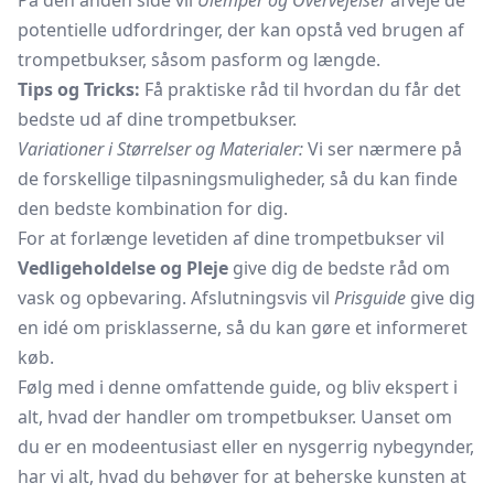
På den anden side vil
Ulemper og Overvejelser
afveje de
potentielle udfordringer, der kan opstå ved brugen af
trompetbukser, såsom pasform og længde.
Tips og Tricks:
Få praktiske råd til hvordan du får det
bedste ud af dine trompetbukser.
Variationer i Størrelser og Materialer:
Vi ser nærmere på
de forskellige tilpasningsmuligheder, så du kan finde
den bedste kombination for dig.
For at forlænge levetiden af dine trompetbukser vil
Vedligeholdelse og Pleje
give dig de bedste råd om
vask og opbevaring. Afslutningsvis vil
Prisguide
give dig
en idé om prisklasserne, så du kan gøre et informeret
køb.
Følg med i denne omfattende guide, og bliv ekspert i
alt, hvad der handler om trompetbukser. Uanset om
du er en modeentusiast eller en nysgerrig nybegynder,
har vi alt, hvad du behøver for at beherske kunsten at