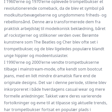
I 1960'erne og 1970'erne oplevede trompetbukser et
revolutionerende comeback, da de blev et symbol på
modkulturbevægelserne og ungdommens friheds- og
rebellionsånd. Denne æra transformerede dem fra
praktisk arbejdstøj til modeikonisk beklædning, båret
af rockstjerner og stilikoner verden over. Berømte
kunstnere som The Beatles og Cher blev ofte set i
trompetbukser, og de blev ligeledes populære blandt
unge hippier og modeentusiaster.
I 1990'erne og 2000'erne vendte trompetbukserne
tilbage i mainstream-mode, ofte kendt som bootcut
jeans, med en lidt mindre dramatisk flare end de
originale designs. Det var i denne periode, stilene blev
inkorporeret i både hverdagens casual wear og mere
formelle anledninger. Takket være deres varierende
fortolkninger og evne til at tilpasse sig aktuelle trends,
har trompetbukser fortsat en populær plads i