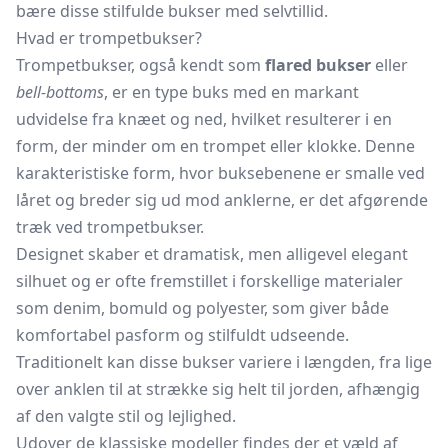
bære disse stilfulde bukser med selvtillid.
Hvad er trompetbukser?
Trompetbukser, også kendt som
flared bukser
eller
bell-bottoms
, er en type buks med en markant
udvidelse fra knæet og ned, hvilket resulterer i en
form, der minder om en
trompet
eller klokke. Denne
karakteristiske form, hvor buksebenene er smalle ved
låret og breder sig ud mod anklerne, er det afgørende
træk ved trompetbukser.
Designet skaber et dramatisk, men alligevel elegant
silhuet og er ofte fremstillet i forskellige materialer
som denim, bomuld og polyester, som giver både
komfortabel pasform og stilfuldt udseende.
Traditionelt kan disse bukser variere i længden, fra lige
over anklen til at strække sig helt til jorden, afhængig
af den valgte stil og lejlighed.
Udover de klassiske modeller findes der et væld af