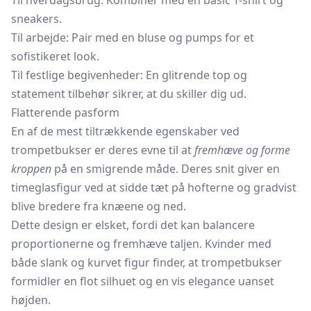
Til hverdagsbrug: Kombiner med en basic T-shirt og
sneakers.
Til arbejde: Pair med en bluse og pumps for et
sofistikeret look.
Til festlige begivenheder: En glitrende top og
statement tilbehør sikrer, at du skiller dig ud.
Flatterende pasform
En af de mest tiltrækkende egenskaber ved
trompetbukser er deres evne til at
fremhæve og forme
kroppen
på en smigrende måde. Deres snit giver en
timeglasfigur ved at sidde tæt på hofterne og gradvist
blive bredere fra knæene og ned.
Dette design er elsket, fordi det kan balancere
proportionerne og fremhæve taljen. Kvinder med
både slank og kurvet figur finder, at trompetbukser
formidler en flot silhuet og en vis elegance uanset
højden.