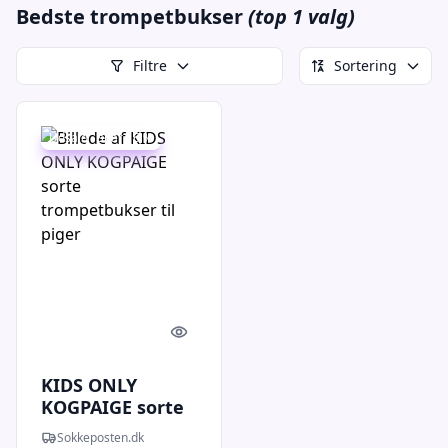
Bedste trompetbukser
(top 1 valg)
Filtre
Sortering
Udsalg - spar 16 %
Quick look
KIDS ONLY
KOGPAIGE sorte
trompetbukser
Sokkeposten.dk