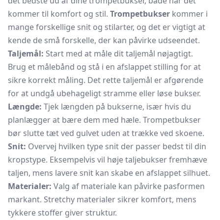
det bedste ud af dine trompetbukser, både når det
kommer til komfort og stil.
Trompetbukser
kommer i
mange forskellige snit og stilarter, og det er vigtigt at
kende de små forskelle, der kan påvirke udseendet.
Taljemål:
Start med at måle dit taljemål nøjagtigt.
Brug et målebånd og stå i en afslappet stilling for at
sikre korrekt måling. Det rette taljemål er afgørende
for at undgå ubehageligt stramme eller løse bukser.
Længde:
Tjek længden på bukserne, især hvis du
planlægger at bære dem med hæle. Trompetbukser
bør slutte tæt ved gulvet uden at trække ved skoene.
Snit:
Overvej hvilken type snit der passer bedst til din
kropstype. Eksempelvis vil høje taljebukser fremhæve
taljen, mens lavere snit kan skabe en afslappet silhuet.
Materialer:
Valg af materiale kan påvirke pasformen
markant. Stretchy materialer sikrer komfort, mens
tykkere stoffer giver struktur.