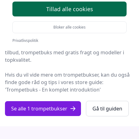
Tillad alle cookies
Du er landet på Fashion Online, det helt rigtige sted at
finde trompetbukser. Vi har udvalgt de 1 bedste
Bloker alle cookies
produkter lige nu, så du er sikret et godt køb!
Privatlivspolitik
Blandt de 1 udvalgte produkter finder du både skarpe
tilbud, trompetbuks med gratis fragt og modeller i
topkvalitet.
Hvis du vil vide mere om trompetbukser, kan du også
finde gode råd og tips i vores store guide:
'Trompetbuks - En komplet introduktion'
Se alle 1 trompetbukser
Gå til guiden