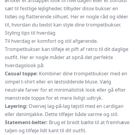
ønsker et afslappet look til hverdagen eller et stilfuldt
sæt til festlige lejligheder, tilbyder disse bukser en
tidløs og flatterende silhuet. Her er nogle råd og idéer
til, hvordan du bedst kan style dine trompetbukser.
Styling tips til hverdag
Til hverdag er komfort og stil afgørende.
Trompetbukser kan tilføje et pift af retro til dit daglige
outfit. Her er nogle måder at opnå det perfekte
hverdagslook på:
Casual toppe:
Kombiner dine trompetbukser med en
simpel t-shirt eller en løstsiddende bluse. Vælg
neutrale farver for et minimalistisk look eller gå efter
mønstrede toppe for et mere livligt udtryk.
Layering:
Overvej lag-på-lag tøjstil med en cardigan
eller denimjakke. Dette tilføjer både varme og stil.
Statement-belter:
Brug et bredt bælte til at fremhæve
taljen og tilføje lidt kant til dit outfit.