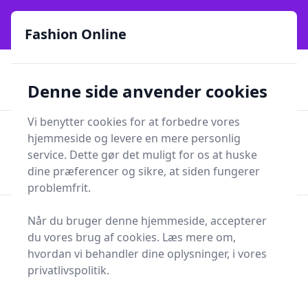
Fashion Online - Din genvej til stil, trends og smarte fund
online siden 2017
Fashion Online
🏵️
🚀
Kun gode brands
52 forskellige kategorier
Denne side anvender cookies
🚅
⭐⭐⭐⭐⭐
✨
Lynhurtig levering
981 forskellige produkttyper
Vi benytter cookies for at forbedre vores
Fashion Online
hjemmeside og levere en mere personlig
Men
Søg
service. Dette gør det muligt for os at huske
Søg
dine præferencer og sikre, at siden fungerer
problemfrit.
Forside
Tøj og Accessories
Accessories
Når du bruger denne hjemmeside, accepterer
Hovedbeklædning
du vores brug af cookies. Læs mere om,
Hovedbeklædning
hvordan vi behandler dine oplysninger, i vores
privatlivspolitik.