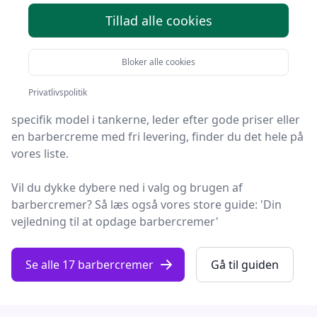
Tillad alle cookies
Velkommen til Fashion Online! Vi har gjort arbejdet for
dig og udvalgt 17 af de bedste barbercremer på
Bloker alle cookies
markedet.
Privatlivspolitik
Så uanset om du vægter høj kvalitet, allerede har en
specifik model i tankerne, leder efter gode priser eller
en barbercreme med fri levering, finder du det hele på
vores liste.
Vil du dykke dybere ned i valg og brugen af
barbercremer? Så læs også vores store guide: 'Din
vejledning til at opdage barbercremer'
Se alle 17 barbercremer
Gå til guiden