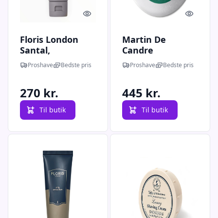
Quick look
Quick l
Floris London
Martin De
Santal,
Candre
Barbercreme,
Barbersæbe,
Proshave
Bedste pris
Proshave
Bedste pris
100 ml.
Vetyver, 200 g.
270 kr.
445 kr.
Til butik
Til butik