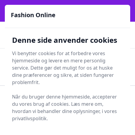
Fashion Online - Din genvej til stil, trends og smarte fund
e menu
online siden 2017
Fashion Online
🏵️
🚀
Kun gode brands
52 forskellige kategorier
Denne side anvender cookies
🚅
⭐⭐⭐⭐⭐
✨
Lynhurtig levering
981 forskellige produkttyper
Vi benytter cookies for at forbedre vores
Fashion Online
hjemmeside og levere en mere personlig
Men
Søg
service. Dette gør det muligt for os at huske
Søg
dine præferencer og sikre, at siden fungerer
problemfrit.
Når du bruger denne hjemmeside, accepterer
Forside
Sundhed og skønhed
Personlig Pleje
du vores brug af cookies. Læs mere om,
Barbergrej
Barbercreme
hvordan vi behandler dine oplysninger, i vores
Bedste barbercremer og
privatlivspolitik.
tilbud - top 17