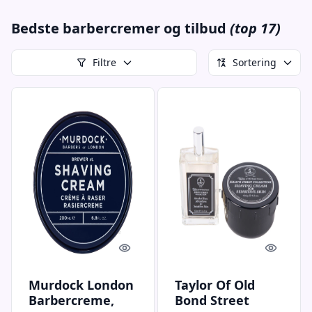
Bedste barbercremer og tilbud
(top 17)
Filtre
Sortering
Quick look
Quick l
Murdock London
Taylor Of Old
Barbercreme,
Bond Street