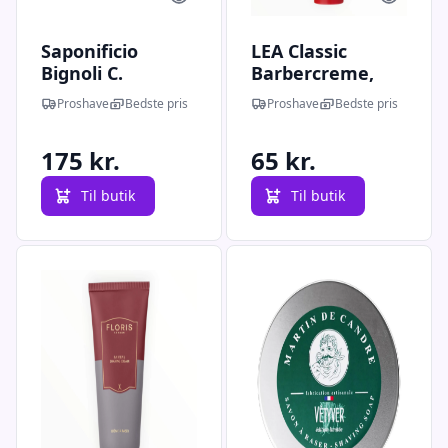
Saponificio
LEA Classic
Bignoli C.
Barbercreme,
Barbersæbe,
Professional, 250
Proshave
Bedste pris
Proshave
Bedste pris
Neutro, 175 gr.
g.
175 kr.
65 kr.
Til butik
Til butik