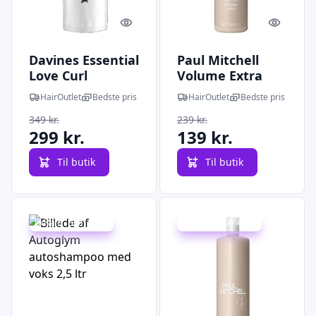
Quick look
Quick l
Davines Essential
Paul Mitchell
Love Curl
Volume Extra
Shampoo, 500 ml
Body Shampoo,
HairOutlet
Bedste pris
HairOutlet
Bedste pris
Refill
300 ml
349 kr.
239 kr.
299 kr.
139 kr.
Til butik
Til butik
Udsalg - spar 18 %
Udsalg - spar 44 %