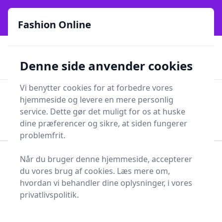
Fashion Online - Din genvej til stil, trends og smarte fund
e menu
online siden 2017
Fashion Online
🏵️
🚀
Kun gode brands
52 forskellige kategorier
Denne side anvender cookies
🚅
⭐⭐⭐⭐⭐
✨
Lynhurtig levering
981 forskellige produkttyper
Vi benytter cookies for at forbedre vores
Fashion Online
hjemmeside og levere en mere personlig
Men
Søg
service. Dette gør det muligt for os at huske
Søg
dine præferencer og sikre, at siden fungerer
problemfrit.
Når du bruger denne hjemmeside, accepterer
Forside
Sundhed og skønhed
Personlig Pleje
du vores brug af cookies. Læs mere om,
Hudpleje
Shampoo
hvordan vi behandler dine oplysninger, i vores
Shampooer - 350 på
privatlivspolitik.
lager