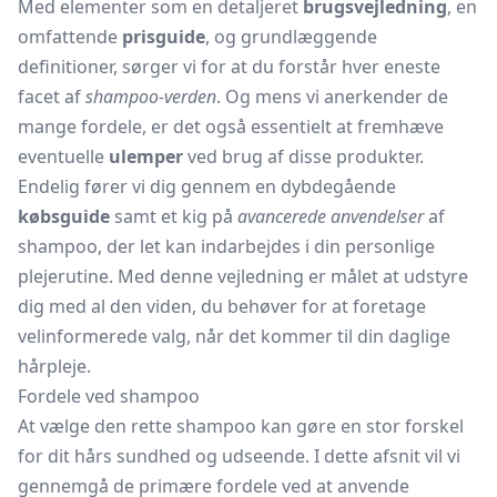
Med elementer som en detaljeret
brugsvejledning
, en
omfattende
prisguide
, og grundlæggende
definitioner, sørger vi for at du forstår hver eneste
facet af
shampoo-verden
. Og mens vi anerkender de
mange fordele, er det også essentielt at fremhæve
eventuelle
ulemper
ved brug af disse produkter.
Endelig fører vi dig gennem en dybdegående
købsguide
samt et kig på
avancerede anvendelser
af
shampoo, der let kan indarbejdes i din personlige
plejerutine. Med denne vejledning er målet at udstyre
dig med al den viden, du behøver for at foretage
velinformerede valg, når det kommer til din daglige
hårpleje.
Fordele ved shampoo
At vælge den rette shampoo kan gøre en stor forskel
for dit hårs sundhed og udseende. I dette afsnit vil vi
gennemgå de primære fordele ved at anvende