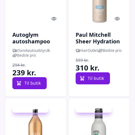
Quick look
Quick l
Autoglym
Paul Mitchell
autoshampoo
Sheer Hydration
med voks 2,5 ltr
Shampoo, 1000
Danskautoudstyr.dk
HairOutlet
Bedste pris
ml
Bedste pris
559 kr.
294 kr.
310 kr.
239 kr.
Til butik
Til butik
Udsalg - spar 45 %
Udsalg - spar 28 %