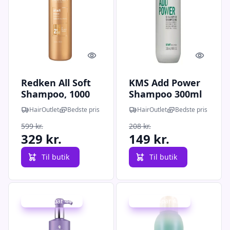
Quick look
Quick l
Redken All Soft
KMS Add Power
Shampoo, 1000
Shampoo 300ml
ml
HairOutlet
Bedste pris
HairOutlet
Bedste pris
599 kr.
208 kr.
329 kr.
149 kr.
Til butik
Til butik
Udsalg - spar 44 %
Udsalg - spar 43 %