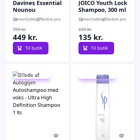
Davines Essential
JOICO Youth Lock
Nounou
Shampoo, 300 ml
Shampoo, 1000
HairOutlet
Bedste pris
HairOutlet
Bedste pris
ml
799 kr.
235 kr.
449 kr.
135 kr.
Til butik
Til butik
Udsalg - spar 16 %
Udsalg - spar 51 %
Quick look
Quick l