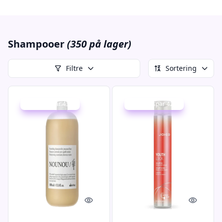
Shampooer
(350 på lager)
Filtre
Sortering
Udsalg - spar 43 %
Udsalg - spar 42 %
Quick look
Quick l