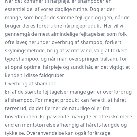
Når det kommer til hårpleje, er shampooer en
essentiel del af vores daglige rutine. Dog er der
mange, som begår de samme fejl igen og igen, når de
bruger deres foretrukne hårplejeprodukt. Her vil vi
gennemgå de mest almindelige fejltagelser, som folk
ofte laver, herunder overbrug af shampoo, forkert
skylningsmetode, brug af varmt vand, valg af forkert
type shampoo, og når man overspringer balsam. For
at opnå optimal hårpleje og sundt hår, er det vigtigt at
kende til disse faldgruber.
Overbrug af shampoo
En af de største fejltagelser mange gør, er overforbrug
af shampoo. For meget produkt kan føre til, at håret
tørrer ud, da det fjerner de naturlige olier fra
hovedbunden. En passende mængde er ofte ikke mere
end en møntstørrelse afhængig af hårets længde og
tykkelse. Overanvendelse kan også forårsage