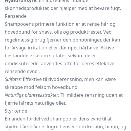
Hyaluronsyre:
En ingrediens i mange
skønhedsprodukter, der hjælper med at bevare fugt.
Rensende
Shampooens primære funktion er at rense hår og
hovedbund for snavs, olie og produktrester. Ved
regelmæssig brug fjerner den ophobninger, der kan
forårsage irritation eller dæmpet
hårfarve.
Aktive
bestanddele såsom sulfater, selvom de er
omdiskuterede, anvendes ofte for deres effektive
rensende evner.
Sulfater:
Effektive til dybderensning, men kan være
skrappe mod følsom hovedbund.
Naturlige planteekstrakter:
Til mildere rensning uden at
fjerne hårets naturlige olier.
Styrkende
En anden fordel ved shampoo er dens evne til at
styrke hårstråene. Ingredienser som keratin, biotin, og