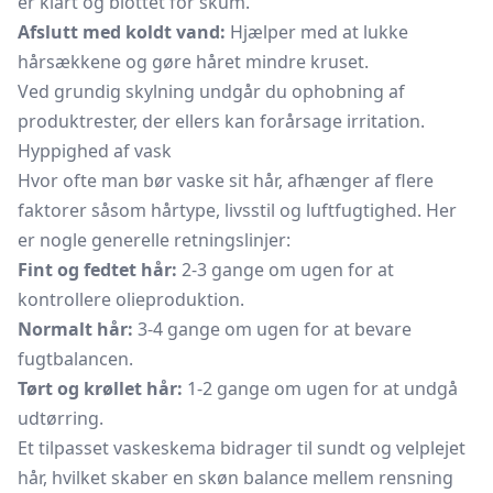
er klart og blottet for skum.
Afslutt med koldt vand:
Hjælper med at lukke
hårsækkene og gøre håret mindre kruset.
Ved grundig skylning undgår du ophobning af
produktrester, der ellers kan forårsage irritation.
Hyppighed af vask
Hvor ofte man bør vaske sit hår, afhænger af flere
faktorer såsom hårtype, livsstil og luftfugtighed. Her
er nogle generelle retningslinjer:
Fint og fedtet hår:
2-3 gange om ugen for at
kontrollere olieproduktion.
Normalt hår:
3-4 gange om ugen for at bevare
fugtbalancen.
Tørt og krøllet hår:
1-2 gange om ugen for at undgå
udtørring.
Et tilpasset vaskeskema bidrager til sundt og velplejet
hår, hvilket skaber en skøn balance mellem rensning