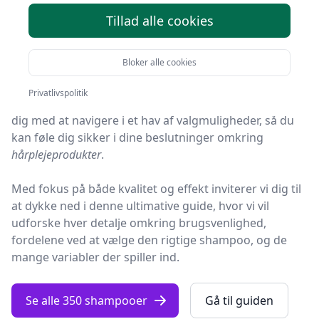
Tillad alle cookies
I en verden fyldt med skønhedsprodukter, kan det
være en overvældende opgave at finde den perfekte
Bloker alle cookies
shampoo
til dine behov.
Privatlivspolitik
Denne omfattende vejledning er designet til at hjælpe
dig med at navigere i et hav af valgmuligheder, så du
kan føle dig sikker i dine beslutninger omkring
hårplejeprodukter
.
parent
Med fokus på både kvalitet og effekt inviterer vi dig til
at dykke ned i denne ultimative guide, hvor vi vil
udforske hver detalje omkring brugsvenlighed,
fordelene ved at vælge den rigtige
shampoo
, og de
mange variabler der spiller ind.
Se alle 350 shampooer
Gå til guiden