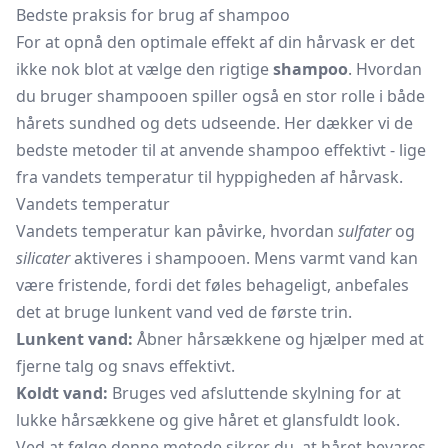
Bedste praksis for brug af shampoo
For at opnå den optimale effekt af din hårvask er det
ikke nok blot at vælge den rigtige
shampoo
. Hvordan
du bruger shampooen spiller også en stor rolle i både
hårets sundhed og dets udseende. Her dækker vi de
bedste metoder til at anvende shampoo effektivt - lige
fra vandets temperatur til hyppigheden af hårvask.
Vandets temperatur
Vandets temperatur kan påvirke, hvordan
sulfater
og
silicater
aktiveres i shampooen. Mens varmt vand kan
være fristende, fordi det føles behageligt, anbefales
det at bruge lunkent vand ved de første trin.
Lunkent vand:
Åbner hårsækkene og hjælper med at
fjerne talg og snavs effektivt.
Koldt vand:
Bruges ved afsluttende skylning for at
lukke hårsækkene og give håret et glansfuldt look.
Ved at følge denne metode sikrer du, at håret bevares