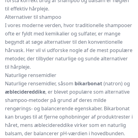
forstå korrekt brug af shampoo og balsam er nøglen
til effektiv hårpleje.
Alternativer til shampoo
I vores moderne verden, hvor traditionelle shampooer
ofte er fyldt med kemikalier og sulfater, er mange
begyndt at søge alternativer til den konventionelle
hårvask. Her vil vi udforske nogle af de mest populære
metoder, der tilbyder naturlige og sunde alternativer
til hårpleje.
Naturlige rensemidler
Naturlige rensemidler, såsom
bikarbonat
(natron) og
æblecidereddike
, er blevet populære som alternative
shampoo-metoder på grund af deres milde
rengørings- og balancerende egenskaber. Bikarbonat
kan bruges til at fjerne ophobninger af produktrester i
håret, mens æblecidereddike virker som en naturlig
balsam, der balancerer pH-værdien i hovedbunden.