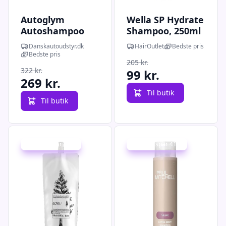
Autoglym
Wella SP Hydrate
Autoshampoo
Shampoo, 250ml
med voks - Ultra
Danskautoudstyr.dk
HairOutlet
Bedste pris
High Definition
Bedste pris
205 kr.
Shampoo 1 ltr.
322 kr.
99 kr.
269 kr.
Til butik
Til butik
Udsalg - spar 14 %
Udsalg - spar 41 %