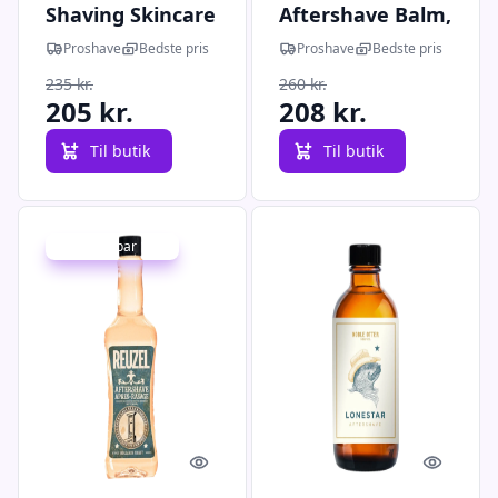
Shaving Skincare
Aftershave Balm,
Revitalizing
150 ml.
Proshave
Bedste pris
Proshave
Bedste pris
Toner, 150 ml.
235 kr.
260 kr.
205 kr.
208 kr.
Til butik
Til butik
Udsalg - spar 11 %
Quick look
Quick l