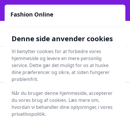
Fashion Online - Din genvej til stil, trends og smarte fund
e menu
online siden 2017
Fashion Online
🏵️
🚀
Kun gode brands
52 forskellige kategorier
Denne side anvender cookies
🚅
⭐⭐⭐⭐⭐
✨
Lynhurtig levering
981 forskellige produkttyper
Vi benytter cookies for at forbedre vores
Fashion Online
hjemmeside og levere en mere personlig
Men
Søg
service. Dette gør det muligt for os at huske
Søg
dine præferencer og sikre, at siden fungerer
problemfrit.
Når du bruger denne hjemmeside, accepterer
Forside
Sundhed og skønhed
Personlig Pleje
du vores brug af cookies. Læs mere om,
Barbergrej
Aftershave
hvordan vi behandler dine oplysninger, i vores
Aftershaves - 421 på
privatlivspolitik.
lager