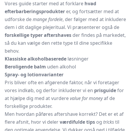
Vores guide starter med at forklare
hvad
efterbarberingsprodukter
er, og fortsætter med at
udforske de
mange fordele
, der følger med at inkludere
dem i dit daglige plejeritual. Vi præsenterer også de
forskellige typer aftershaves
der findes på markedet,
så du kan vælge den rette type til dine specifikke
behov.
Klassiske alkoholbaserede
løsninger
Beroligende balm
uden alkohol
Spray- og lotionvarianter
Pris bliver ofte en afgørende faktor, når vi foretager
vores indkøb, og derfor inkluderer vi en
prisguide
for
at hjælpe dig med at vurdere
value for money
af de
forskellige produkter.
Men hvordan påføres aftershave korrekt? Det er et af
flere afsnit, hvor vi deler
værdifulde tips
og
tricks
til
den optimale anvendelse. Vi dykker også ned i tilfælde