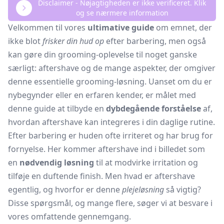
Disclaimer - Nøjagtigheden er ikke verificeret. Klik
og se nærmere information
Velkommen til vores
ultimative guide
om emnet, der
ikke blot
frisker din hud op
efter barbering, men også
kan gøre din grooming-oplevelse til noget ganske
særligt: aftershave og de mange aspekter, der omgiver
denne essentielle grooming-løsning. Uanset om du er
nybegynder eller en erfaren kender, er målet med
denne guide at tilbyde en
dybdegående forståelse
af,
hvordan aftershave kan integreres i din daglige rutine.
Efter barbering er huden ofte irriteret og har brug for
fornyelse. Her kommer aftershave ind i billedet som
en
nødvendig løsning
til at modvirke irritation og
tilføje en duftende finish. Men hvad er aftershave
egentlig, og hvorfor er denne
plejeløsning
så vigtig?
Disse spørgsmål, og mange flere, søger vi at besvare i
vores omfattende gennemgang.