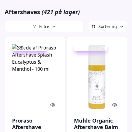
Aftershaves
(421 på lager)
Filtre
Sortering
Udsalg - spar 11 %
Udsalg - spar 2 %
Quick look
Quick l
Proraso
Mühle Organic
Aftershave
Aftershave Balm