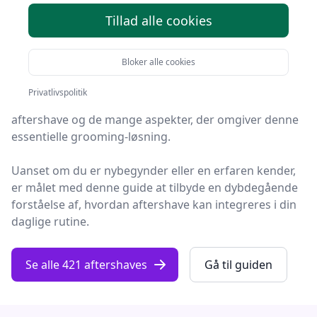
Tillad alle cookies
Velkommen til vores
ultimative guide
om emnet, der
ikke blot
frisker din hud op
efter barbering, men også
Bloker alle cookies
kan gøre din grooming-oplevelse til noget ganske
særligt:
Privatlivspolitik
aftershave og de mange aspekter, der omgiver denne
essentielle grooming-løsning.
Uanset om du er nybegynder eller en erfaren kender,
er målet med denne guide at tilbyde en
dybdegående
forståelse
af, hvordan aftershave kan integreres i din
daglige rutine.
Se alle 421 aftershaves
Gå til guiden