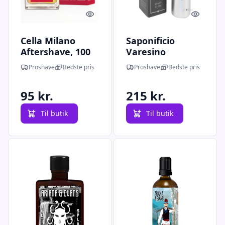
Quick look
Quick l
Cella Milano
Saponificio
Aftershave, 100
Varesino
ml.
Aftershave,
Proshave
Bedste pris
Proshave
Bedste pris
Argania, 125 ml.
95 kr.
215 kr.
Til butik
Til butik