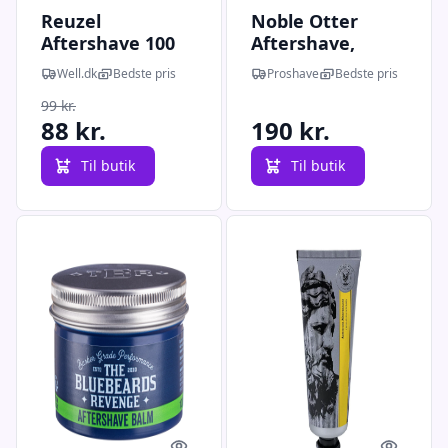
Reuzel
Noble Otter
Aftershave 100
Aftershave,
ml.
Lonestar, 118 ml.
Well.dk
Bedste pris
Proshave
Bedste pris
99 kr.
88 kr.
190 kr.
Til butik
Til butik
Quick look
Quick l