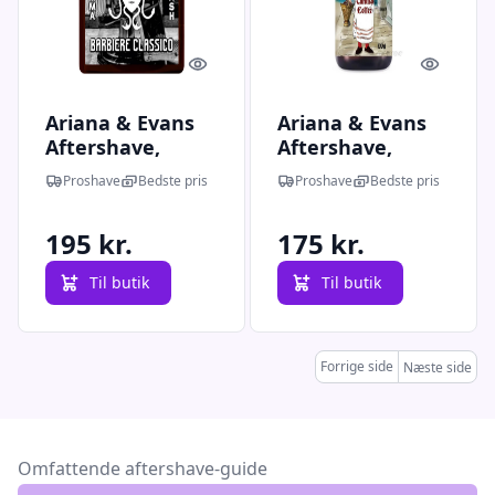
Quick look
Quick l
Ariana & Evans
Ariana & Evans
Aftershave,
Aftershave,
Ultima Barbiere
Turkish Coffee,
Proshave
Bedste pris
Proshave
Bedste pris
Classico, 148 ml.
100 ml.
195 kr.
175 kr.
Til butik
Til butik
Forrige side
Næste side
Omfattende aftershave-guide