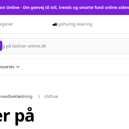
on Online - Din genvej til stil, trends og smarte fund online side
🚅
tegorier
Lynhurtig levering
essories
ovedbeklædning
Uldhue
r på