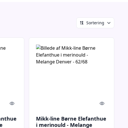
Sortering
Quick look
Quick look
fanthue
Mikk-line Børne Elefanthue
e
i merinould - Melange