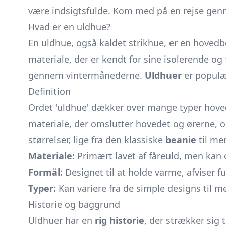
være indsigtsfulde. Kom med på en rejse genn
Hvad er en uldhue?
En uldhue, også kaldet strikhue, er en hovedbek
materiale, der er kendt for sine isolerende og
gennem vintermånederne.
Uldhuer
er populær
Definition
Ordet 'uldhue' dækker over mange typer hoved
materiale, der omslutter hovedet og ørerne, 
størrelser, lige fra den klassiske
beanie
til me
Materiale:
Primært lavet af fåreuld, men kan 
Formål:
Designet til at holde varme, afviser f
Typer:
Kan variere fra de simple designs til 
Historie og baggrund
Uldhuer har en
rig historie
, der strækker sig 