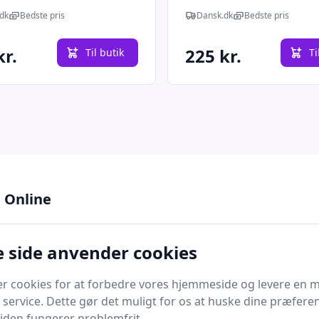
ge - 50/56
Melange - 50/56
dk
Bedste pris
Dansk.dk
Bedste pris
kr.
225 kr.
Til butik
Ti
 Online
lik og se nærmere information
 side anvender cookies
dhuer
, en essentiel accessory i enhver garderobe, d
er cookies for at forbedre vores hjemmeside og levere en 
remstillet af uld synes som en simpel beklædningsg
 service. Dette gør det muligt for os at huske dine præfere
e bare en trendy måde at holde varmen på; de repræs
 siden fungerer problemfrit.