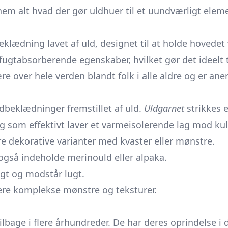
em alt hvad der gør uldhuer til et uundværligt elem
lædning lavet af uld, designet til at holde hovedet va
 fugtabsorberende egenskaber, hvilket gør det ideelt
e over hele verden blandt folk i alle aldre og er aner
beklædninger fremstillet af uld.
Uldgarnet
strikkes 
og som effektivt laver et varmeisolerende lag mod ku
re dekorative varianter med kvaster eller mønstre.
også indeholde merinould eller alpaka.
ugt og modstår lugt.
mere komplekse mønstre og teksturer.
tilbage i flere århundreder. De har deres oprindelse i