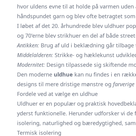
hvor uldens evne til at holde på varmen uden 
håndspundet garn og blev ofte betragtet som 
I løbet af det 20. århundrede blev uldhuer po
og 70'erne blev
strikhuer
en del af både street
Antikken:
Brug af uld i beklædning går tilbage ti
Middelalderen:
Strikke- og hæklekunst udvikled
Modernitet:
Design tilpassede sig skiftende mo
Den moderne
uldhue
kan nu findes i en række
designs til mere dristige mønstre og
farverige
Fordele ved at vælge en uldhue
Uldhuer er en populær og praktisk hovedbeklæ
yderst funktionelle. Herunder udforsker vi de
isolering, naturlighed og bæredygtighed, sam
Termisk isolering