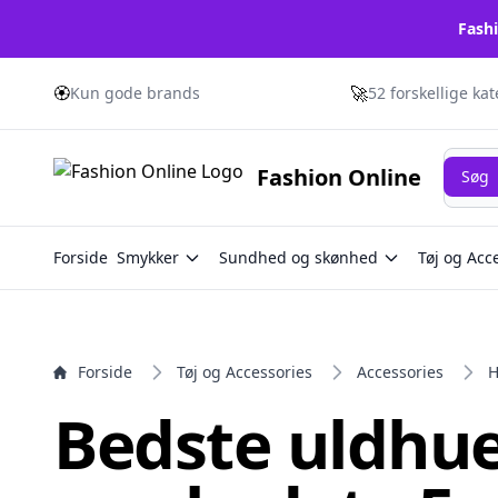
Fashi
e menu
🏵️
🚀
Kun gode brands
52 forskellige ka
Søg
Fashion Online
Søg
Forside
Smykker
Sundhed og skønhed
Tøj og Acc
Forside
Tøj og Accessories
Accessories
H
Bedste uldhue