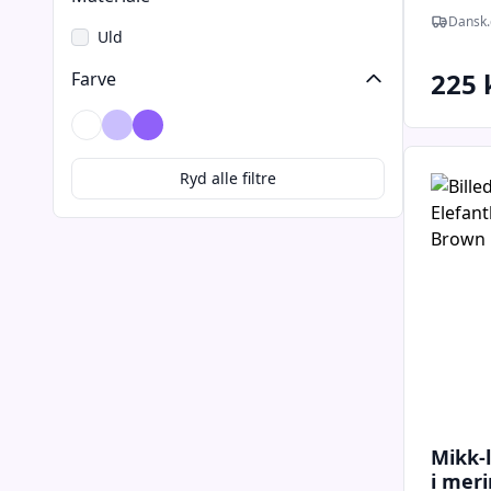
- 50/5
Dansk.
Uld
225 
Farve
Brun
Lavendel
Lilla
Ryd alle filtre
Mikk-
i mer