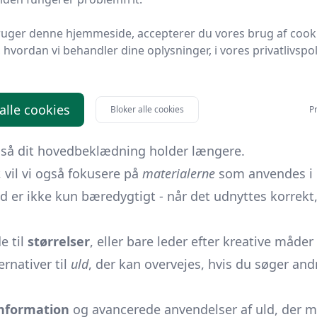
ruger denne hjemmeside, accepterer du vores brug af cook
egentlig er, hvilke fordele de byder på, samt de mange
hvordan vi behandler dine oplysninger, i vores privatlivspoli
dt sin relevans i modebilledet gennem årtier, og uldh
ser bedst til dit behov? Fortvivl ikke. Vores guide gi
 alle cookies
Bloker alle cookies
Pr
 topform sæson efter sæson. Mange undervurderer også 
, så dit hovedbeklædning holder længere.
, vil vi også fokusere på
materialerne
som anvendes i 
. Uld er ikke kun bæredygtigt - når det udnyttes korrek
e til
størrelser
, eller bare leder efter kreative måder
ernativer til
uld
, der kan overvejes, hvis du søger and
information
og avancerede anvendelser af uld, der m