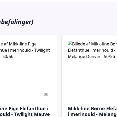
nbefalinger)
Quick look
ine Pige Elefanthue i
Mikk-line Børne Ele
ould - Twilight Mauve
i merinould - Melang