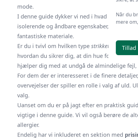
mode.
Når du b
I denne guide dykker vi ned i hvad en
uldhue
mere om, 
isolerende og åndbare egenskaber, har fasthol
fantastiske materiale.
Er du i tvivl om hvilken type
strikket hue
der pas
Tillad
hvordan du sikrer dig, at din hue forbliver i
hjælper dig med at undgå de almindelige fejl
For dem der er interesseret i de finere detaljer
overvejelser der spiller en rolle i valg af uld
valg.
Uanset om du er på jagt efter en praktisk guid
vigtige i denne guide. Vi vil også berøre de alt
allergier.
Endelig har vi inkluderet en sektion med
pris