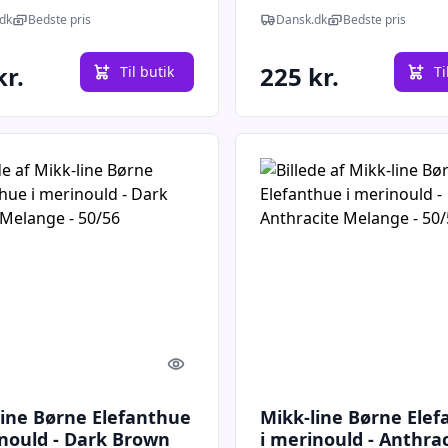
6
Denver - 50/56
dk
Bedste pris
Dansk.dk
Bedste pris
kr.
225 kr.
Til butik
Ti
Quick look
line Børne Elefanthue
Mikk-line Børne Ele
inould - Dark Brown
i merinould - Anthrac