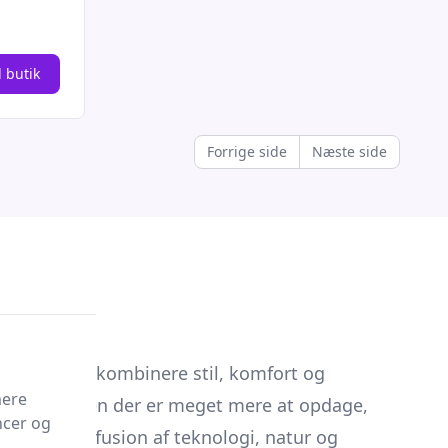
l butik
Forrige side
Næste side
er ønsker at kombinere stil, komfort og
mere
enstand, men der er meget mere at opdage,
ncer og
enterer en fusion af teknologi, natur og