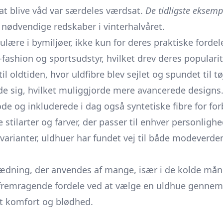
at blive våd var særdeles værdsat.
De tidligste eksemp
nødvendige redskaber i vinterhalvåret.
pulære i bymiljøer, ikke kun for deres praktiske ford
-fashion og sportsudstyr, hvilket drev deres popularit
l oldtiden, hvor uldfibre blev sejlet og spundet til tø
e sig, hvilket muliggjorde mere avancerede designs
de og inkluderede i dag også syntetiske fibre for f
 stilarter og farver, der passer til enhver personligh
varianter, uldhuer har fundet vej til både modeverd
dning, der anvendes af mange, især i de kolde måned
 fremragende fordele ved at vælge en uldhue gennem f
t komfort og blødhed.