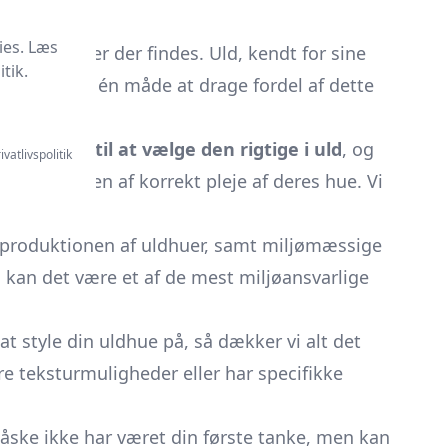
ies. Læs
 variationer der findes. Uld, kendt for sine
tik.
uer er blot én måde at drage fordel af dette
ver dig
tips til at vælge den rigtige i uld
, og
ivatlivspolitik
vigtigheden af korrekt pleje af deres hue. Vi
produktionen af uldhuer, samt miljømæssige
t, kan det være et af de mest miljøansvarlige
 at style din uldhue på, så dækker vi alt det
re teksturmuligheder eller har specifikke
åske ikke har været din første tanke, men kan