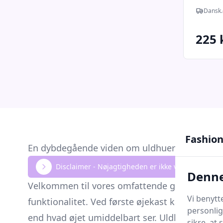
Melan
Dansk.
225 
Fashion
En dybdegående viden om uldhuer
Disclaimer - Nøjagtigheden er ikke verificeret. K
Denne
Velkommen til vores omfattende guide om
ul
Vi benytt
funktionalitet. Ved første øjekast kan en
hue
f
personlig
end hvad øjet umiddelbart ser. Uldhuer er ikk
sikre, at