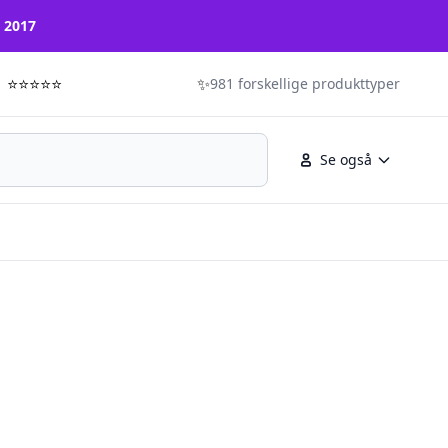
n 2017
⭐⭐⭐⭐⭐
✨
981 forskellige produkttyper
Se også