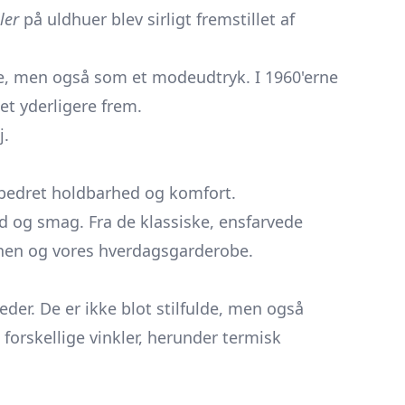
ler
på uldhuer blev sirligt fremstillet af
ele, men også som et modeudtryk. I 1960'erne
et yderligere frem.
j.
.
orbedret holdbarhed og komfort.
ed og smag. Fra de klassiske, ensfarvede
enen og vores hverdagsgarderobe.
er. De er ikke blot stilfulde, men også
orskellige vinkler, herunder termisk