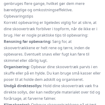
genbruges flere gange, hvilket gør dem mere
bæredygtige og omkostningseffektive.
Opbevaringstips
Korrekt opbevaring er ligeledes vigtig for at sikre, at
dine skoovertræk forbliver i topform, når de ikke er i
brug. Her er nogle praktiske tips til opbevaring:
Rensning før opbevaring:
Sørg for, at
skoovertrækkene er helt rene og tørre, inden de
opbevares. Eventuelt snavs eller fugt kan føre til
skimmel eller dårlig lugt.
Organisering:
Opbevar dine skoovertræk parvis i en
skuffe eller på en hylde. Du kan bruge små kasser eller
poser til at holde dem adskilt og organiseret.
Undgå direktesollys:
Hold dine skoovertræk væk fra
direkte sollys, der kan nedbryde materialet over tid og
forårsage, at farverne falmer.
Klimakontrol:
Opbevar skoovertrækkene på et tørt