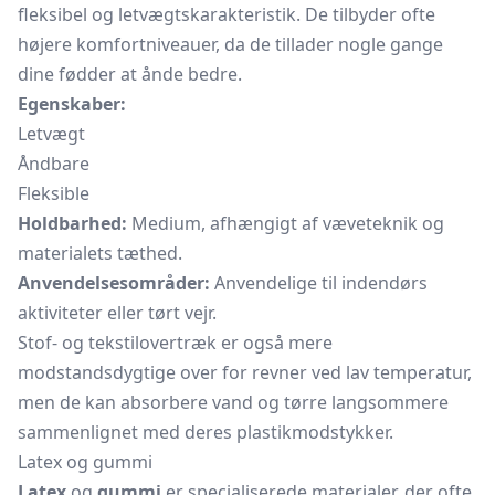
fleksibel og letvægtskarakteristik. De tilbyder ofte
højere komfortniveauer, da de tillader nogle gange
dine fødder at ånde bedre.
Egenskaber:
Letvægt
Åndbare
Fleksible
Holdbarhed:
Medium, afhængigt af væveteknik og
materialets tæthed.
Anvendelsesområder:
Anvendelige til indendørs
aktiviteter eller tørt vejr.
Stof- og tekstilovertræk er også mere
modstandsdygtige over for revner ved lav temperatur,
men de kan absorbere vand og tørre langsommere
sammenlignet med deres plastikmodstykker.
Latex og gummi
Latex
og
gummi
er specialiserede materialer, der ofte