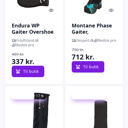
Quick look
Quick l
Endura WP
Montane Phase
Gaiter Overshoe
Gaiter,
(Sort (BLACK) M)
skoovertræk,
Friluftsland.dk
Skisport.dk
Bedste pris
sort
Bedste pris
750 kr.
469 kr.
712 kr.
337 kr.
Til butik
Til butik
Udsalg - spar 17 %
Udsalg - spar 28 %