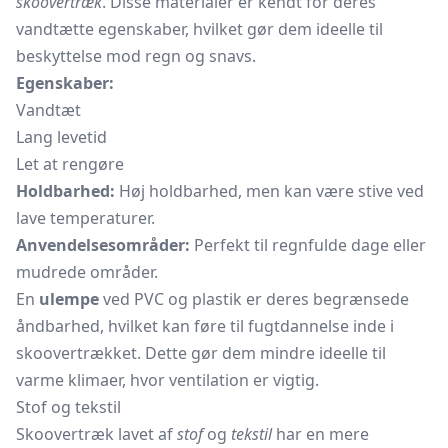
skoovertræk
. Disse materialer er kendt for deres
vandtætte egenskaber, hvilket gør dem ideelle til
beskyttelse mod regn og snavs.
Egenskaber:
Vandtæt
Lang levetid
Let at rengøre
Holdbarhed:
Høj holdbarhed, men kan være stive ved
lave temperaturer.
Anvendelsesområder:
Perfekt til regnfulde dage eller
mudrede områder.
En
ulempe
ved PVC og plastik er deres begrænsede
åndbarhed, hvilket kan føre til fugtdannelse inde i
skoovertrækket. Dette gør dem mindre ideelle til
varme klimaer, hvor ventilation er vigtig.
Stof og tekstil
Skoovertræk lavet af
stof
og
tekstil
har en mere