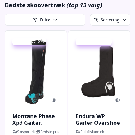
Bedste skoovertræk
(top 13 valg)
Filtre
Sortering
Udsalg - spar 5 %
Udsalg - spar 28 %
Quick look
Quick l
Montane Phase
Endura WP
Xpd Gaiter,
Gaiter Overshoe
skoovertræk,
(Sort (BLACK) S)
Skisport.dk
Bedste pris
Friluftsland.dk