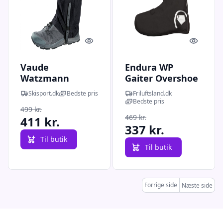
Quick look
Quick l
Vaude
Endura WP
Watzmann
Gaiter Overshoe
Gaiter III,
(Sort (BLACK)
Skisport.dk
Bedste pris
Friluftsland.dk
skoovertræk,
XXL)
Bedste pris
499 kr.
sort
469 kr.
411 kr.
337 kr.
Til butik
Til butik
Forrige side
Næste side