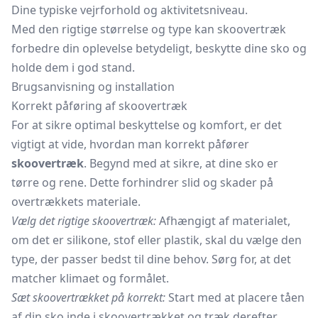
Dine typiske vejrforhold og aktivitetsniveau.
Med den rigtige størrelse og type kan skoovertræk
forbedre din oplevelse betydeligt, beskytte dine sko og
holde dem i god stand.
Brugsanvisning og installation
Korrekt påføring af skoovertræk
For at sikre optimal beskyttelse og komfort, er det
vigtigt at vide, hvordan man korrekt påfører
skoovertræk
. Begynd med at sikre, at dine sko er
tørre og rene. Dette forhindrer slid og skader på
overtrækkets materiale.
Vælg det rigtige skoovertræk:
Afhængigt af materialet,
om det er silikone, stof eller plastik, skal du vælge den
type, der passer bedst til dine behov. Sørg for, at det
matcher klimaet og formålet.
Sæt skoovertrækket på korrekt:
Start med at placere tåen
af din sko inde i skoovertrækket og træk derefter