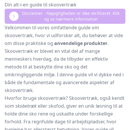
Din alt-i-en guide til skoovertræk
Disclaimer - Nøjagtigheden er ikke verificeret. Klik
og se nærmere information
Velkommen til vores omfattende guide om
skoovertræk, hvor vi udforsker alt, du behøver at vide
om disse praktiske og
anvendelige produkter
.
Skoovertræk er blevet en vital del af mange
menneskers hverdag, da de tilbyder en effektiv
metode til at beskytte dine sko og det
omkringliggende miljø. I denne guide vil vi dykke ned i
både de fundamentale og avancerede aspekter af
skoovertræk.
Hvorfor bruge skoovertræk? Skoovertræk, også kendt
som
skobetræk
eller skofod, giver en unik løsning til at
holde dine sko rene og uskadte under forskellige
forhold. Fra regnfulde dage til arbejdspladser, hvor
hygiejne har allerstørst betydning. Vores guide vil