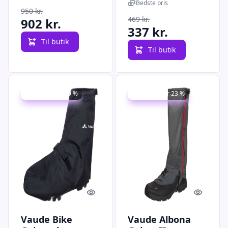
sort
Bedste pris
950 kr.
469 kr.
902 kr.
337 kr.
Til butik
Til butik
Udsalg - spar 20 %
Udsalg - spar 23 %
Quick look
Quick l
Vaude Bike
Vaude Albona