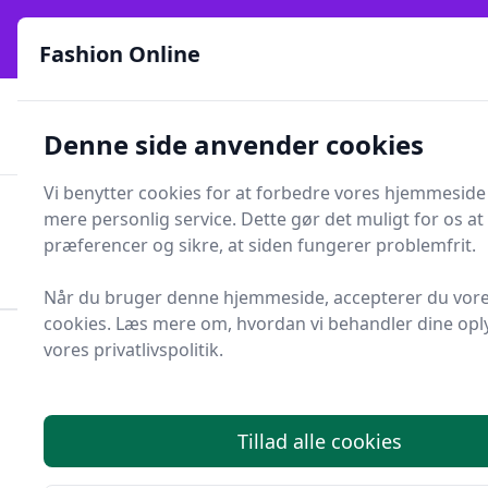
Fashion Online - Din genvej til stil, trends og smarte fund
e menu
online siden 2017
Fashion Online
🏵️
🚀
Kun gode brands
52 forskellige kategorier
Denne side anvender cookies
🚅
⭐⭐⭐⭐⭐
✨
Lynhurtig levering
981 forskellige produkttyper
Vi benytter cookies for at forbedre vores hjemmeside
Fashion Online
mere personlig service. Dette gør det muligt for os at
Men
Søg
præferencer og sikre, at siden fungerer problemfrit.
Søg
Når du bruger denne hjemmeside, accepterer du vore
cookies. Læs mere om, hvordan vi behandler dine oply
vores privatlivspolitik.
Forside
Tøj og Accessories
Sko
Tilbehør til sko
Skoovertræk
Bedste skoovertræk -
Tillad alle cookies
top 13 valg