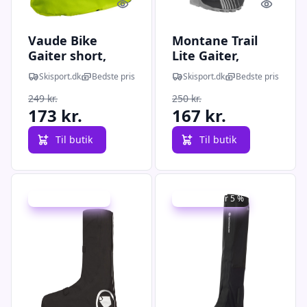
Quick look
Quick l
Vaude Bike
Montane Trail
Gaiter short,
Lite Gaiter,
skoovertræk, gul
skoovertræk,
Skisport.dk
Bedste pris
Skisport.dk
Bedste pris
sort
249 kr.
250 kr.
173 kr.
167 kr.
Til butik
Til butik
Udsalg - spar 28 %
Udsalg - spar 5 %