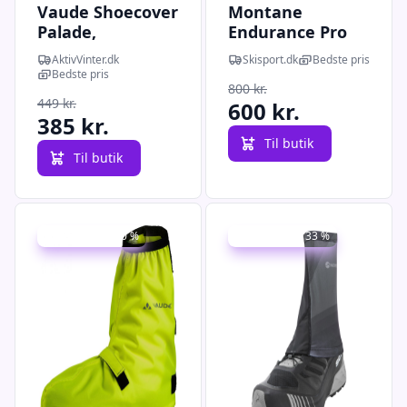
Vaude Shoecover
Montane
Palade,
Endurance Pro
skoovertræk,
Gaiter,
AktivVinter.dk
Skisport.dk
Bedste pris
sort
skoovertræk,
Bedste pris
800 kr.
sort
449 kr.
600 kr.
385 kr.
Til butik
Til butik
Udsalg - spar 30 %
Udsalg - spar 33 %