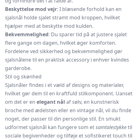
og forhindre det i at falde af.
Beskyttelse mod vejr
: I blæsende forhold kan en
sjalsnål holde sjalet stramt mod kroppen, hvilket
hjælper med at beskytte mod kulden.
Bekvemmelighed
: Du sparer tid på at justere sjalet
flere gange om dagen, hvilket øger komforten.
Fordelene ved sikkerhed og bekvemmelighed gør
sjalsnålene til en praktisk accessory i enhver kvindes
garderobe.
Stil og skønhed
Sjalsnåler findes i et væld af designs og materialer,
hvilket gør dem til en kraftfuld stilkomponent. Uanset
om det er en
elegant nål
af sølv, en kunstnerisk
broche med ædelsten eller en vintage nål, vil du finde
noget, der passer til din personlige stil. En smukt
udformet sjalsnål kan fungere som et
samtalestykke
til
sociale begivenheder og tilføje et sofistikeret touch til