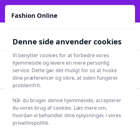
Fashion Online - Din genvej til stil, trends og smarte fund
e menu
online siden 2017
Fashion Online
🏵️
🚀
Kun gode brands
52 forskellige kategorier
Denne side anvender cookies
🚅
⭐⭐⭐⭐⭐
✨
Lynhurtig levering
981 forskellige produkttyper
Vi benytter cookies for at forbedre vores
Fashion Online
hjemmeside og levere en mere personlig
Men
Søg
service. Dette gør det muligt for os at huske
Søg
dine præferencer og sikre, at siden fungerer
problemfrit.
Når du bruger denne hjemmeside, accepterer
Forside
Smykker
Sjalsnål
du vores brug af cookies. Læs mere om,
Bedste sjalsnåler 2025 -
hvordan vi behandler dine oplysninger, i vores
privatlivspolitik.
sammenlign 1