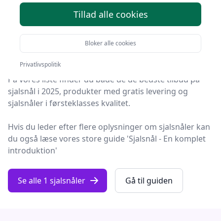
produkter
Tillad alle cookies
Du er kommet til det rette sted! På Fashion Online har
vi udvalgt 1 af de bedste sjalsnåler, så du får det
Bloker alle cookies
optimale køb.
Privatlivspolitik
På vores liste finder du både de de bedste tilbud på
sjalsnål i 2025, produkter med gratis levering og
sjalsnåler i førsteklasses kvalitet.
Hvis du leder efter flere oplysninger om sjalsnåler kan
du også læse vores store guide 'Sjalsnål - En komplet
introduktion'
Se alle 1 sjalsnåler
Gå til guiden