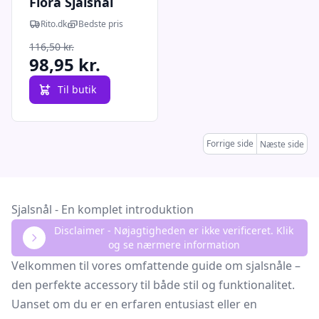
Flora Sjalsnål
Bjørn
Rito.dk
Bedste pris
116,50 kr.
98,95 kr.
Til butik
Forrige side
Næste side
Sjalsnål - En komplet introduktion
Disclaimer - Nøjagtigheden er ikke verificeret. Klik
og se nærmere information
Velkommen til vores omfattende guide om sjalsnåle –
den perfekte accessory til både stil og funktionalitet.
Uanset om du er en erfaren entusiast eller en