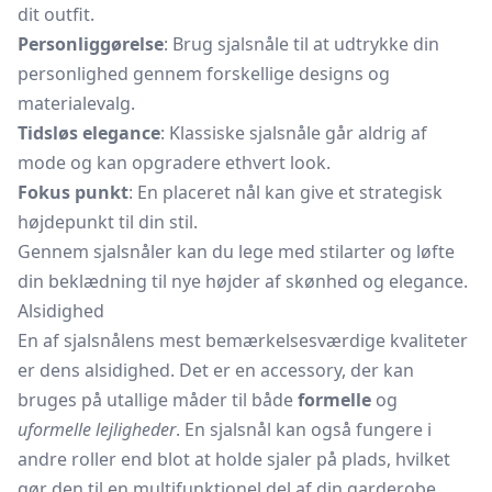
dit outfit.
Personliggørelse
: Brug sjalsnåle til at udtrykke din
personlighed gennem forskellige designs og
materialevalg.
Tidsløs elegance
: Klassiske sjalsnåle går aldrig af
mode og kan opgradere ethvert look.
Fokus punkt
: En placeret nål kan give et strategisk
højdepunkt til din stil.
Gennem sjalsnåler kan du lege med stilarter og løfte
din beklædning til nye højder af skønhed og elegance.
Alsidighed
En af sjalsnålens mest bemærkelsesværdige kvaliteter
er dens alsidighed. Det er en accessory, der kan
bruges på utallige måder til både
formelle
og
uformelle lejligheder
. En sjalsnål kan også fungere i
andre roller end blot at holde sjaler på plads, hvilket
gør den til en multifunktionel del af din garderobe.