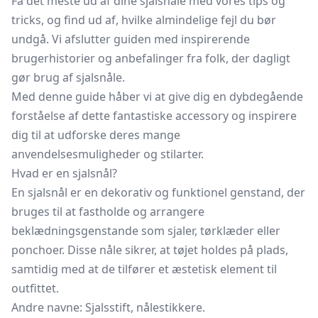
Få det meste ud af dine sjalsnåle med vores tips og
tricks, og find ud af, hvilke almindelige fejl du bør
undgå. Vi afslutter guiden med inspirerende
brugerhistorier og anbefalinger fra folk, der dagligt
gør brug af sjalsnåle.
Med denne guide håber vi at give dig en dybdegående
forståelse af dette fantastiske accessory og inspirere
dig til at udforske deres mange
anvendelsesmuligheder og stilarter.
Hvad er en sjalsnål?
En sjalsnål er en dekorativ og funktionel genstand, der
bruges til at fastholde og arrangere
beklædningsgenstande som sjaler, tørklæder eller
ponchoer.
Disse nåle sikrer, at tøjet holdes på plads,
samtidig med at de tilfører et æstetisk element til
outfittet.
Andre navne: Sjalsstift, nålestikkere.