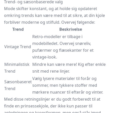
Trend- og sæsonbaserede valg
Mode skifter konstant, og at holde sig opdateret
omkring trends kan være med til at sikre, at din kjole
forbliver moderne og stilfuld. Overvej følgende:
Trend
Beskrivelse
Retro-modeller er tilbage i
modebilledet. Overvej snøreliv,
Vintage Trend
pufærmer
og flæsekanter for et
vintage-look.
Minimalistisk
Mindre kan være mere! Kig efter enkle
Trend
snit med rene linjer.
Vælg lysere materialer til forår og
Sæsonbaseret
sommer, men tykkere stoffer med
Trend
mørkere nuancer til efterår og vinter.
Med disse retningslinjer er du godt forberedt til at
finde en prinsessekjole, der ikke kun passer til
anledningen og kropsformen, men også står imod