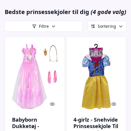
Bedste prinsessekjoler til dig
(4 gode valg)
Filtre
Sortering
Quick look
Quick l
Babyborn
4-girlz - Snehvide
Dukketøj -
Prinsessekjole Til