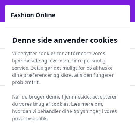
Fashion Online - Din genvej til stil, trends og smarte fund
e menu
online siden 2017
Fashion Online
🏵️
🚀
Kun gode brands
52 forskellige kategorier
Denne side anvender cookies
🚅
⭐⭐⭐⭐⭐
✨
Lynhurtig levering
981 forskellige produkttyper
Vi benytter cookies for at forbedre vores
Fashion Online
hjemmeside og levere en mere personlig
Men
Søg
service. Dette gør det muligt for os at huske
Søg
dine præferencer og sikre, at siden fungerer
problemfrit.
Når du bruger denne hjemmeside, accepterer
Forside
Tøj og Accessories
Tøj
Kjoler
du vores brug af cookies. Læs mere om,
Prinsessekjole
hvordan vi behandler dine oplysninger, i vores
Bedste prinsessekjoler
privatlivspolitik.
til dig - 4 gode valg