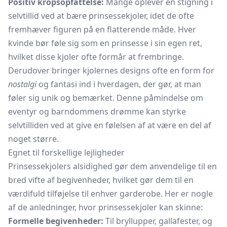
Positiv kropsopfattelse:
Mange oplever en stigning i
selvtillid ved at bære prinsessekjoler, idet de ofte
fremhæver figuren på en flatterende måde. Hver
kvinde bør føle sig som en prinsesse i sin egen ret,
hvilket disse kjoler ofte formår at frembringe.
Derudover bringer kjolernes designs ofte en form for
nostalgi
og fantasi ind i hverdagen, der gør, at man
føler sig unik og bemærket. Denne påmindelse om
eventyr og barndommens drømme kan styrke
selvtilliden ved at give en følelsen af at være en del af
noget større.
Egnet til forskellige lejligheder
Prinsessekjolers alsidighed gør dem anvendelige til en
bred vifte af begivenheder, hvilket gør dem til en
værdifuld tilføjelse til enhver garderobe. Her er nogle
af de anledninger, hvor prinsessekjoler kan skinne:
Formelle begivenheder:
Til bryllupper, gallafester, og