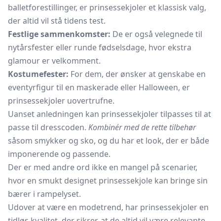
balletforestillinger, er prinsessekjoler et klassisk valg,
der altid vil stå tidens test.
Festlige sammenkomster:
De er også velegnede til
nytårsfester eller runde fødselsdage, hvor ekstra
glamour er velkomment.
Kostumefester:
For dem, der ønsker at genskabe en
eventyrfigur til en maskerade eller Halloween, er
prinsessekjoler uovertrufne.
Uanset anledningen kan prinsessekjoler tilpasses til at
passe til dresscoden.
Kombinér med de rette tilbehør
såsom smykker og sko, og du har et look, der er både
imponerende og passende.
Der er med andre ord ikke en mangel på scenarier,
hvor en smukt designet prinsessekjole kan bringe sin
bærer i rampelyset.
Udover at være en modetrend, har prinsessekjoler en
tidløs kvalitet, der sikrer, at de altid vil være relevante.