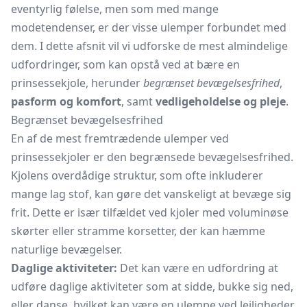
eventyrlig følelse, men som med mange
modetendenser, er der visse ulemper forbundet med
dem. I dette afsnit vil vi udforske de mest almindelige
udfordringer, som kan opstå ved at bære en
prinsessekjole, herunder
begrænset bevægelsesfrihed
,
pasform og komfort
, samt
vedligeholdelse og pleje
.
Begrænset bevægelsesfrihed
En af de mest fremtrædende ulemper ved
prinsessekjoler er den begrænsede bevægelsesfrihed.
Kjolens overdådige struktur, som ofte inkluderer
mange lag stof, kan gøre det vanskeligt at bevæge sig
frit. Dette er især tilfældet ved kjoler med voluminøse
skørter eller stramme korsetter, der kan hæmme
naturlige bevægelser.
Daglige aktiviteter:
Det kan være en udfordring at
udføre daglige aktiviteter som at sidde, bukke sig ned,
eller danse, hvilket kan være en ulempe ved lejligheder