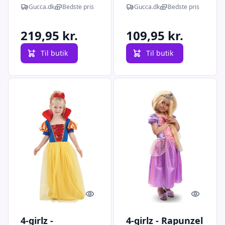
Prinsessekjole -
Børn 4-7 år - Vn
Gucca.dk
Bedste pris
Gucca.dk
Bedste pris
Deluxe - 43 Cm
42489
219,95 kr.
109,95 kr.
Til butik
Til butik
Quick look
Quick l
4-girlz -
4-girlz - Rapunzel