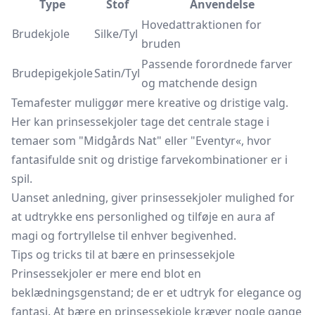
Type
Stof
Anvendelse
Hovedattraktionen for
Brudekjole
Silke/Tyl
bruden
Passende forordnede farver
Brudepigekjole
Satin/Tyl
og matchende design
Temafester muliggør mere kreative og dristige valg.
Her kan prinsessekjoler tage det centrale stage i
temaer som "Midgårds Nat" eller "Eventyr«, hvor
fantasifulde snit og dristige farvekombinationer er i
spil.
Uanset anledning, giver prinsessekjoler mulighed for
at udtrykke ens personlighed og tilføje en aura af
magi og fortryllelse til enhver begivenhed.
Tips og tricks til at bære en prinsessekjole
Prinsessekjoler er mere end blot en
beklædningsgenstand; de er et udtryk for elegance og
fantasi. At bære en prinsessekjole kræver nogle gange