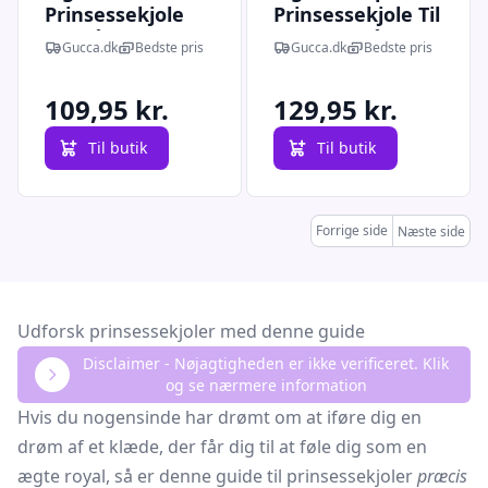
Prinsessekjole
Prinsessekjole Til
Og Hårbøjle Til
Børn - 4-7 år - Vn
Gucca.dk
Bedste pris
Gucca.dk
Bedste pris
Børn - 3-4 år - Vn
42485
42756
109,95 kr.
129,95 kr.
Til butik
Til butik
Forrige side
Næste side
Udforsk prinsessekjoler med denne guide
Disclaimer - Nøjagtigheden er ikke verificeret. Klik
og se nærmere information
Hvis du nogensinde har drømt om at iføre dig en
drøm af et klæde, der får dig til at føle dig som en
ægte royal, så er denne guide til prinsessekjoler
præcis