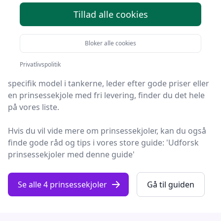
Tillad alle cookies
Du er landet på Fashion Online, hvor du finder de
bedste prinsessekjoler. Vi har udvalgt 4 produkter til
Bloker alle cookies
dig!
Privatlivspolitik
Så uanset om du vægter høj kvalitet, allerede har en
specifik model i tankerne, leder efter gode priser eller
en prinsessekjole med fri levering, finder du det hele
på vores liste.
Hvis du vil vide mere om prinsessekjoler, kan du også
finde gode råd og tips i vores store guide: 'Udforsk
prinsessekjoler med denne guide'
Se alle 4 prinsessekjoler
Gå til guiden