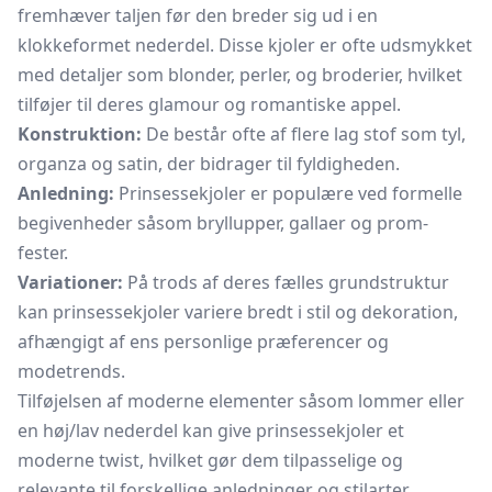
fremhæver taljen før den breder sig ud i en
klokkeformet nederdel. Disse kjoler er ofte udsmykket
med detaljer som blonder, perler, og broderier, hvilket
tilføjer til deres glamour og romantiske appel.
Konstruktion:
De består ofte af flere lag stof som tyl,
organza og satin, der bidrager til fyldigheden.
Anledning:
Prinsessekjoler er populære ved formelle
begivenheder såsom bryllupper, gallaer og prom-
fester.
Variationer:
På trods af deres fælles grundstruktur
kan prinsessekjoler variere bredt i stil og dekoration,
afhængigt af ens personlige præferencer og
modetrends.
Tilføjelsen af moderne elementer såsom lommer eller
en høj/lav nederdel kan give prinsessekjoler et
moderne twist, hvilket gør dem tilpasselige og
relevante til forskellige anledninger og stilarter.