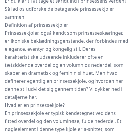
Er du klar til at tage et skridt ind i prinsessens verden?
Så lad os udforske de betagende prinsessekjoler
sammen!
Definition af prinsessekjoler
Prinsessekjoler, også kendt som prinsesseskæringer,
er ikoniske beklædningsgenstande, der forbindes med
elegance, eventyr og kongelig stil. Deres
karakteristiske udseende inkluderer ofte en
tætsiddende overdel og en volumniøs nederdel, som
skaber en dramatisk og feminin silhuet. Men hvad
definerer egentlig en prinsessekjole, og hvordan har
denne stil udviklet sig gennem tiden? Vi dykker ned i
detaljerne her.
Hvad er en prinsessekjole?
En prinsessekjole er typisk kendetegnet ved dens
fitted overdel og den voluminøse, fulde nederdel. Et
nøgleelement i denne type kjole er a-snittet, som