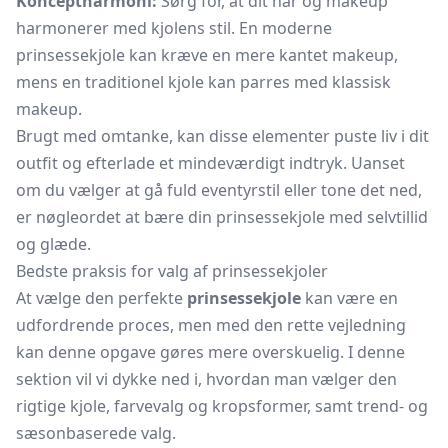
Konceptharmoni:
Sørg for, at dit hår og makeup
harmonerer med kjolens stil. En moderne
prinsessekjole kan kræve en mere kantet makeup,
mens en traditionel kjole kan parres med klassisk
makeup.
Brugt med omtanke, kan disse elementer puste liv i dit
outfit og efterlade et mindeværdigt indtryk. Uanset
om du vælger at gå fuld eventyrstil eller tone det ned,
er nøgleordet at bære din prinsessekjole med selvtillid
og glæde.
Bedste praksis for valg af prinsessekjoler
At vælge den perfekte
prinsessekjole
kan være en
udfordrende proces, men med den rette vejledning
kan denne opgave gøres mere overskuelig. I denne
sektion vil vi dykke ned i, hvordan man vælger den
rigtige kjole, farvevalg og kropsformer, samt trend- og
sæsonbaserede valg.