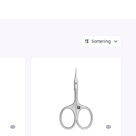
Sortering
Quick look
Quick look