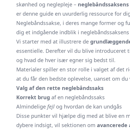
skønhed og neglepleje –
neglebåndssaksens
er denne guide en uvurderlig ressource for di
Neglebåndssakse, i deres mange former og funkt
dig et indgående indblik i neglebåndssaksens v
Vi starter med at illustrere de
grundlæggende 
essentielle. Derefter vil du blive introduceret t
og hvad de hver især egner sig bedst til.
Materialer spiller en stor rolle i valget af de
at du får den bedste oplevelse, uanset om du 
Valg af den rette neglebåndssaks
Korrekt brug
af en neglebåndssaks
Almindelige
fejl
og hvordan de kan undgås
Disse punkter vil hjælpe dig med at blive en 
dybere indsigt, vil sektionen om
avancerede 