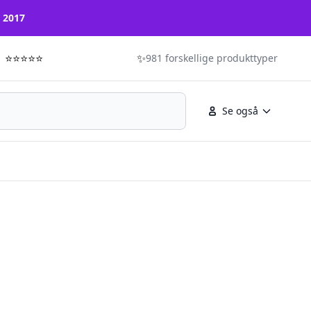
n 2017
⭐⭐⭐⭐⭐
✨
981 forskellige produkttyper
Se også