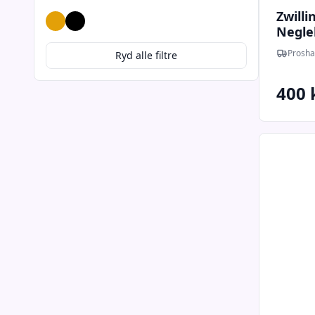
Zwilli
Guld
Sort
Negle
Prosha
Ryd alle filtre
400 