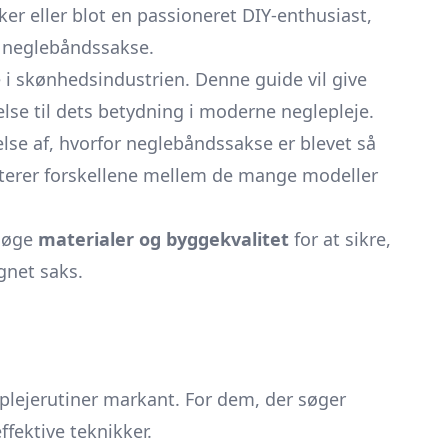
er eller blot en passioneret DIY-enthusiast,
 neglebåndssakse.
e i skønhedsindustrien. Denne guide vil give
else til dets betydning i moderne neglepleje.
åelse af, hvorfor neglebåndssakse er blevet så
kuterer forskellene mellem de mange modeller
rsøge
materialer og byggekvalitet
for at sikre,
gnet saks.
plejerutiner markant. For dem, der søger
ffektive teknikker.