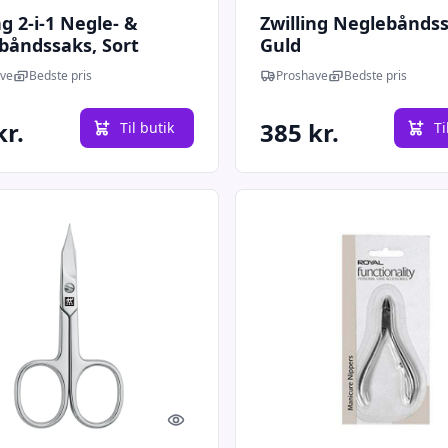
ng 2-i-1 Negle- &
Zwilling Neglebåndss
båndssaks, Sort
Guld
ve
Bedste pris
Proshave
Bedste pris
kr.
385 kr.
Til butik
Ti
Quick look