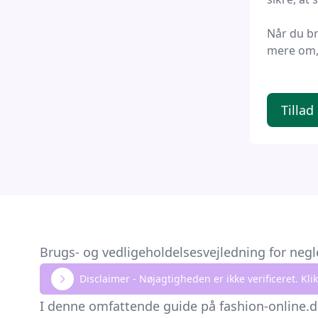
Zwilli
Når du b
Negle
mere om, 
Prosha
385 
Tillad
Brugs- og vedligeholdelsesvejledning for ne
Disclaimer - Nøjagtigheden er ikke verificeret. K
I denne omfattende guide på fashion-online.d