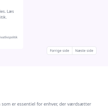
aks,
ies. Læs
tik.
l butik
ivatlivspolitik
Forrige side
Næste side
 som er essentiel for enhver, der værdsætter