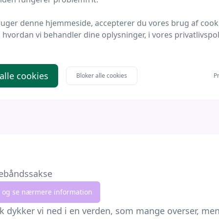
ng 2-i-1 Negle- og
Zwilling Neglebåndss
ruger denne hjemmeside, accepterer du vores brug af cook
båndssaks, Guld
Mat
hvordan vi behandler dine oplysninger, i vores privatlivspoli
ve
Bedste pris
Proshave
Bedste pris
kr.
375 kr.
Til butik
Ti
 alle cookies
Bloker alle cookies
Pr
glebåndssakse
lik og se nærmere information
k dykker vi ned i en verden, som mange overser, men