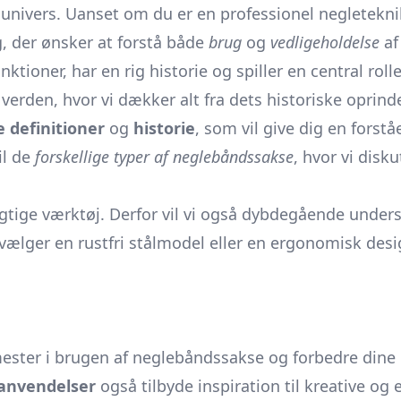
univers. Uanset om du er en professionel negleteknik
g, der ønsker at forstå både
brug
og
vedligeholdelse
af
ioner, har en rig historie og spiller en central roll
erden, hvor vi dækker alt fra dets historiske oprind
definitioner
og
historie
, som vil give dig en forst
il de
forskellige typer af neglebåndssakse
, hvor vi dis
t rigtige værktøj. Derfor vil vi også dybdegående unde
vælger en rustfri stålmodel eller en ergonomisk desi
mester i brugen af neglebåndssakse og forbedre dine 
anvendelser
også tilbyde inspiration til kreative og e