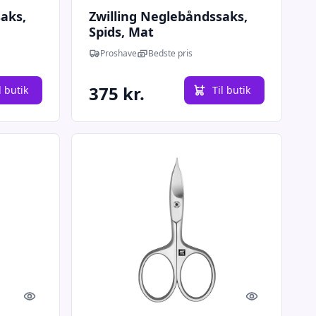
aks,
Zwilling Neglebåndssaks,
Spids, Mat
Proshave
Bedste pris
375 kr.
l butik
Til butik
Quick look
Quick look