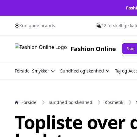
Fashi
e menu
🏵️
🚀
Kun gode brands
52 forskellige ka
Søg
Fashion Online
Søg
Forside
Smykker
Sundhed og skønhed
Tøj og Acc
Forside
Sundhed og skønhed
Kosmetik
Topliste over 