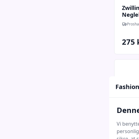
Zwilli
Negle
Prosha
275 
Fashion
Denne
Vi benytt
personlig
sikre, at