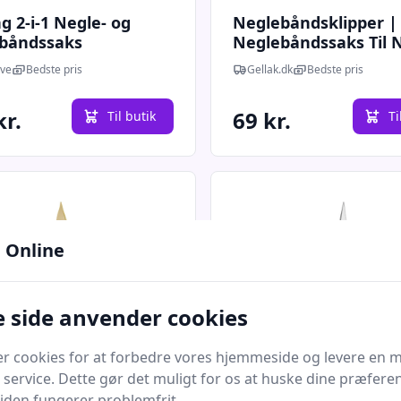
ng 2-i-1 Negle- og
Neglebåndsklipper |
båndssaks
Neglebåndssaks Til 
ve
Bedste pris
Gellak.dk
Bedste pris
kr.
69 kr.
Til butik
Ti
 Online
 side anvender cookies
er cookies for at forbedre vores hjemmeside og levere en 
 service. Dette gør det muligt for os at huske dine præfere
Quick look
 siden fungerer problemfrit.