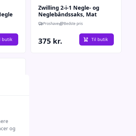
Zwilling 2-i-1 Negle- og
Negle
Neglebåndssaks, Mat
Proshave
Bedste pris
375 kr.
l butik
Til butik
mere
ncer og
Quick look