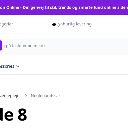
on Online - Din genvej til stil, trends og smarte fund online side
🚅
tegorier
Lynhurtig levering
essories
Neglepleje
Neglebåndssaks
de 8