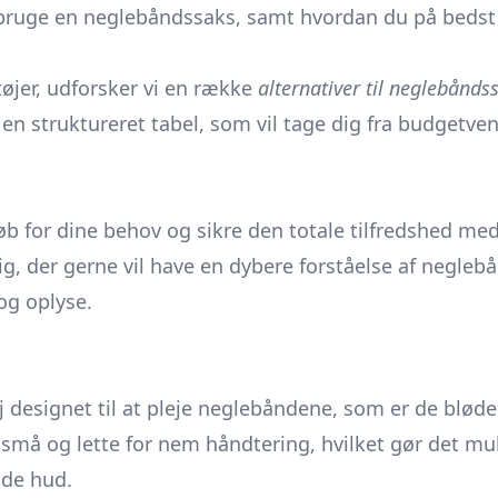
bruge en neglebåndssaks, samt hvordan du på bedst 
tøjer, udforsker vi en række
alternativer til neglebånds
en struktureret tabel, som vil tage dig fra budgetvenl
køb for dine behov og sikre den totale tilfredshed med
ig, der gerne vil have en dybere forståelse af neglebå
og oplyse.
j designet til at pleje neglebåndene, som er de blød
 små og lette for nem håndtering, hvilket gør det mu
nde hud.