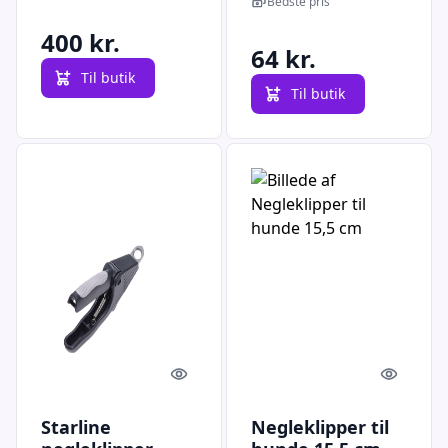
Bedste pris
400 kr.
64 kr.
Til butik
Til butik
Quick look
Quick l
Starline
Negleklipper til