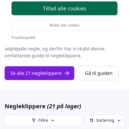
Tillad alle cookies
I en verden, hvor personlig pleje og grooming fylder
mere og mere, er det vigtigt at have det rette værktøj
Bloker alle cookies
til opgaven.
Privatlivspolitik
Hos
fashion-online.dk
forstår vi betydningen af
velplejede negle, og derfor har vi skabt denne
omfattende guide til negleklippere.
Se alle 21 negleklippere
Gå til guiden
Negleklippere
(21 på lager)
Filtre
Sortering