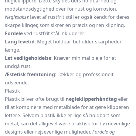
negleklippere. Dette skyldes dets holdbarhed og
modstandsdygtighed over for rust og korrosion.
Neglesakse
lavet af rustfrit stål er også kendt for deres
skarpe klinger, som sikrer en præcis og ren klipning.
Fordele
ved rustfrit stål inkluderer:
Lang levetid
: Meget holdbar, beholder skarpheden
længe.
Let vedligeholdelse
: Kræver minimal pleje for at
undgå rust.
Æstetisk fremtoning
: Lækker og professionelt
udseende.
Plastik
Plastik bliver ofte brugt til
negleklipperhåndtag
eller
til at kombinere med metalblade for at gøre klipperen
lettere. Selvom plastik ikke er lige så holdbart som
metal, kan det alligevel være praktisk for børnevenlige
designs eller rejsevenlige muligheder.
Fordele og