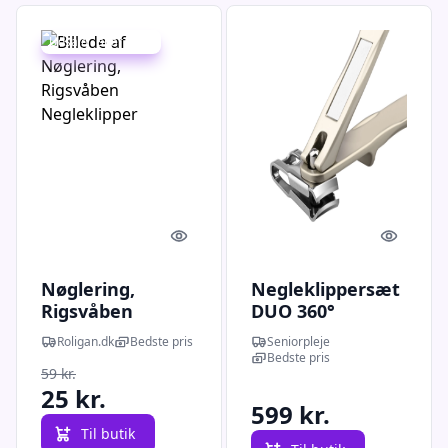
Udsalg - spar 57 %
Quick look
Quick l
Nøglering,
Negleklippersæt
Rigsvåben
DUO 360°
Negleklipper
Drejelig
Roligan.dk
Bedste pris
Seniorpleje
Negleklipper &
Bedste pris
59 kr.
Fil
25 kr.
599 kr.
Til butik