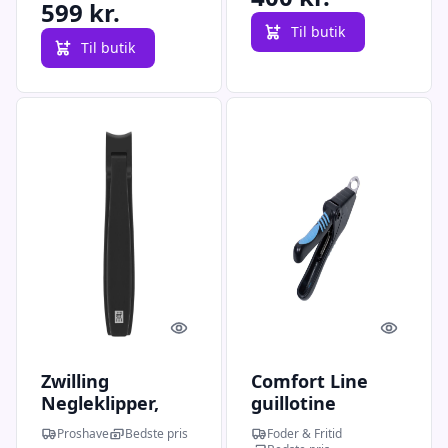
599 kr.
Til butik
Til butik
Quick look
Quick l
Zwilling
Comfort Line
Negleklipper,
guillotine
Sort
negleklipper
Proshave
Bedste pris
Foder & Fritid