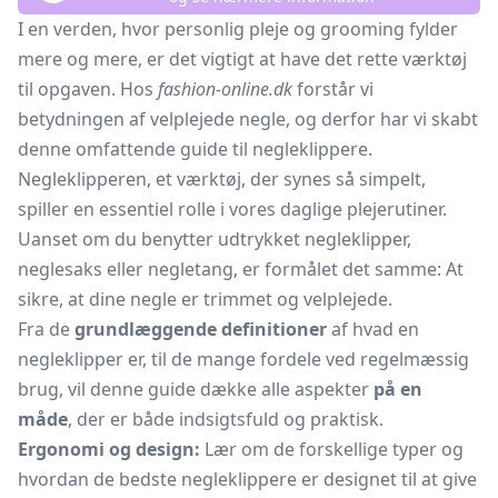
I en verden, hvor personlig pleje og grooming fylder
mere og mere, er det vigtigt at have det rette værktøj
til opgaven. Hos
fashion-online.dk
forstår vi
betydningen af velplejede negle, og derfor har vi skabt
denne omfattende guide til negleklippere.
Negleklipperen, et værktøj, der synes så simpelt,
spiller en essentiel rolle i vores daglige plejerutiner.
Uanset om du benytter udtrykket negleklipper,
neglesaks eller
negletang,
er formålet det samme: At
sikre, at dine negle er trimmet og velplejede.
Fra de
grundlæggende definitioner
af hvad en
negleklipper er, til de mange fordele ved regelmæssig
brug, vil denne guide dække alle aspekter
på en
måde
, der er både indsigtsfuld og praktisk.
Ergonomi og design:
Lær om de forskellige typer og
hvordan de bedste negleklippere er designet til at give