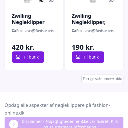
Quick look
Quick l
Zwilling
Zwilling
Negleklipper
Negleklipper,
Sæt, 2 stk.
Lille, Mat, 6 cm.
Proshave
Bedste pris
Proshave
Bedste pris
420 kr.
190 kr.
Til butik
Til butik
Forrige side
Næste side
Opdag alle aspekter af negleklippere på fashion-
online.dk
Disclaimer - Nøjagtigheden er ikke verificeret. Klik
og se nærmere information