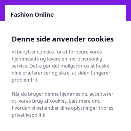
Fashion Online - Din genvej til stil, trends og smarte fund
e menu
online siden 2017
Fashion Online
🏵️
🚀
Kun gode brands
52 forskellige kategorier
Denne side anvender cookies
🚅
⭐⭐⭐⭐⭐
✨
Lynhurtig levering
981 forskellige produkttyper
Vi benytter cookies for at forbedre vores
Fashion Online
hjemmeside og levere en mere personlig
Men
Søg
service. Dette gør det muligt for os at huske
Søg
dine præferencer og sikre, at siden fungerer
problemfrit.
Når du bruger denne hjemmeside, accepterer
Forside
Sundhed og skønhed
Kosmetik
du vores brug af cookies. Læs mere om,
Neglepleje
Negleklipper
hvordan vi behandler dine oplysninger, i vores
Negleklippere - 21 på
privatlivspolitik.
lager