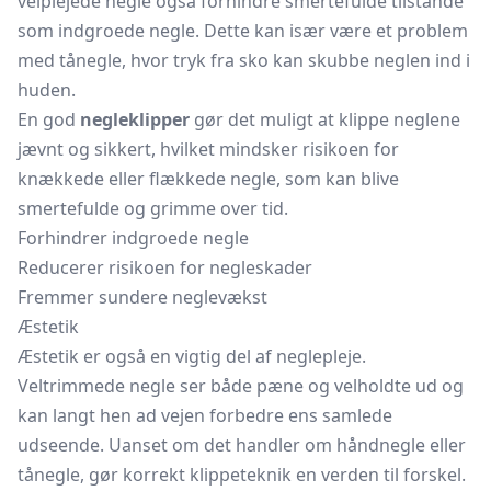
velplejede negle også forhindre smertefulde tilstande
som indgroede negle. Dette kan især være et problem
med tånegle, hvor tryk fra sko kan skubbe neglen ind i
huden.
En god
negleklipper
gør det muligt at klippe neglene
jævnt og sikkert, hvilket mindsker risikoen for
knækkede eller flækkede negle, som kan blive
smertefulde og grimme over tid.
Forhindrer indgroede negle
Reducerer risikoen for negleskader
Fremmer sundere neglevækst
Æstetik
Æstetik er også en vigtig del af neglepleje.
Veltrimmede negle ser både pæne og velholdte ud og
kan langt hen ad vejen forbedre ens samlede
udseende. Uanset om det handler om håndnegle eller
tånegle, gør korrekt klippeteknik en verden til forskel.