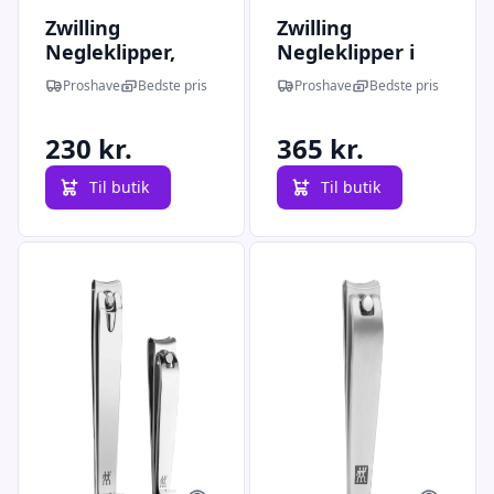
Zwilling
Zwilling
Negleklipper,
Negleklipper i
Stor, 8,5 cm.
metalæske
Proshave
Bedste pris
Proshave
Bedste pris
230 kr.
365 kr.
Til butik
Til butik