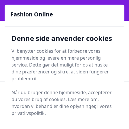
Fashion Online - Din genvej til stil, trends og smarte fund
e menu
online siden 2017
Fashion Online
🏵️
🚀
Kun gode brands
52 forskellige kategorier
Denne side anvender cookies
🚅
⭐⭐⭐⭐⭐
✨
Lynhurtig levering
981 forskellige produkttyper
Vi benytter cookies for at forbedre vores
Fashion Online
hjemmeside og levere en mere personlig
Men
Søg
service. Dette gør det muligt for os at huske
Søg
dine præferencer og sikre, at siden fungerer
problemfrit.
Når du bruger denne hjemmeside, accepterer
Forside
Tøj og Accessories
Tøj
du vores brug af cookies. Læs mere om,
Strømper, sokker og strømpebukser
Løbestrømper
hvordan vi behandler dine oplysninger, i vores
Løbestrømper - 108 på
privatlivspolitik.
lager