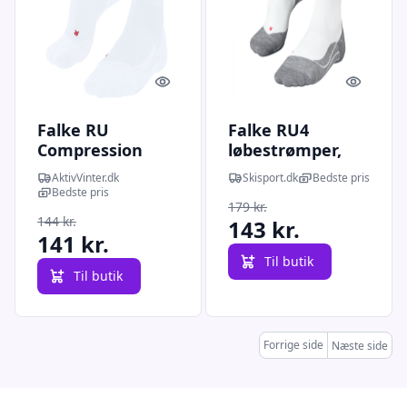
Quick look
Quick l
Falke RU
Falke RU4
Compression
løbestrømper,
Stabilizing,
dame, hvid
AktivVinter.dk
Skisport.dk
Bedste pris
løbestrømper,
Bedste pris
179 kr.
dame, hvid
144 kr.
143 kr.
141 kr.
Til butik
Til butik
Forrige side
Næste side