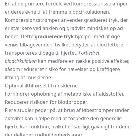
En af de primære fordele ved kompressionsstrømper
er deres evne til at fremme blodcirkulationen.
Kompressionsstrømper anvender gradueret tryk, der
er stærkere ved anklen og gradvist mindskes op ad
benet. Dette
graduerede tryk
hjælper med at øge
venøs tilbagevenden, hvilket betyder, at blod lettere
transporteres tilbage til hjertet.
Forbedret
blodcirkulation
kan medføre en række positive effekter,
såsom reduceret risiko for hævelser og kraftigere
iltning af musklerne.
Optimal ilttilførsel til musklerne.
Forhindrer ophobning af metaboliske affaldsstoffer.
Reducerer risikoen for blodpropper.
Flere studier peger på, at brug af løbestrømper under
aktivitet kan hjælpe med at forbedre den generelle
hjerte-kar-funktion, hvilket er særligt gavnligt for dem,
der deltager i udholdenhedssport.