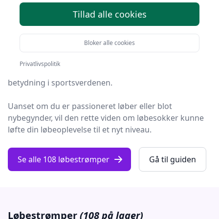
Tillad alle cookies
Velkommen til vores omfattende
løbestrømpe-guide
her på fashion-online.dk.
Bloker alle cookies
Denne guide er skabt med formålet at give dig en
Privatlivspolitik
dybdegående forståelse af
løbestrømper
og deres
betydning i sportsverdenen.
Uanset om du er passioneret løber eller blot
nybegynder, vil den rette viden om løbesokker kunne
løfte din løbeoplevelse til et nyt niveau.
Se alle 108 løbestrømper
Gå til guiden
Løbestrømper
(108 på lager)