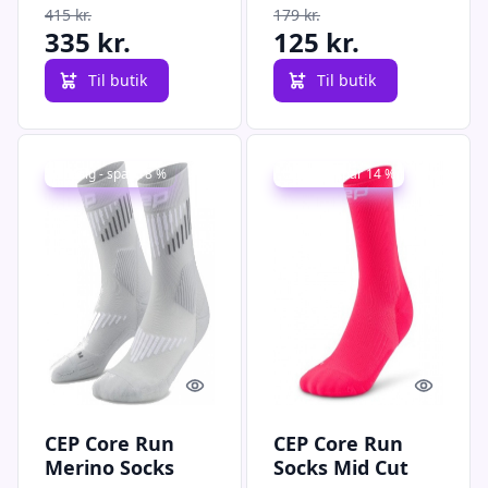
415 kr.
179 kr.
335 kr.
125 kr.
Til butik
Til butik
Udsalg - spar 18 %
Udsalg - spar 14 %
Quick look
Quick l
CEP Core Run
CEP Core Run
Merino Socks
Socks Mid Cut