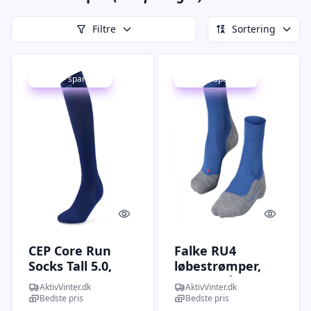
Filtre
Sortering
Udsalg - spar 19 %
Udsalg - spar 30 %
Quick look
Quick l
CEP Core Run
Falke RU4
Socks Tall 5.0,
løbestrømper,
løbestrømper,
herre, blå
AktivVinter.dk
AktivVinter.dk
herre, mørkeblå
Bedste pris
Bedste pris