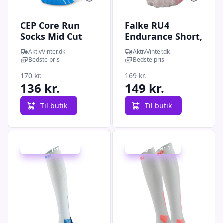
CEP Core Run
Falke RU4
Socks Mid Cut
Endurance Short,
5.0,
løbestrømper,
AktivVinter.dk
AktivVinter.dk
løbestrømper,
dame, lyserød
Bedste pris
Bedste pris
dame, blå
170 kr.
169 kr.
136 kr.
149 kr.
Til butik
Til butik
Udsalg - spar 20 %
Udsalg - spar 1 %