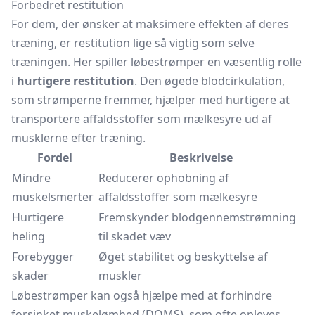
Forbedret restitution
For dem, der ønsker at maksimere effekten af deres
træning, er restitution lige så vigtig som selve
træningen. Her spiller løbestrømper en væsentlig rolle
i
hurtigere restitution
. Den øgede blodcirkulation,
som strømperne fremmer, hjælper med hurtigere at
transportere affaldsstoffer som mælkesyre ud af
musklerne efter træning.
Fordel
Beskrivelse
Mindre
Reducerer ophobning af
muskelsmerter
affaldsstoffer som mælkesyre
Hurtigere
Fremskynder blodgennemstrømning
heling
til skadet væv
Forebygger
Øget stabilitet og beskyttelse af
skader
muskler
Løbestrømper kan også hjælpe med at forhindre
forsinket muskelømhed (DOMS), som ofte opleves