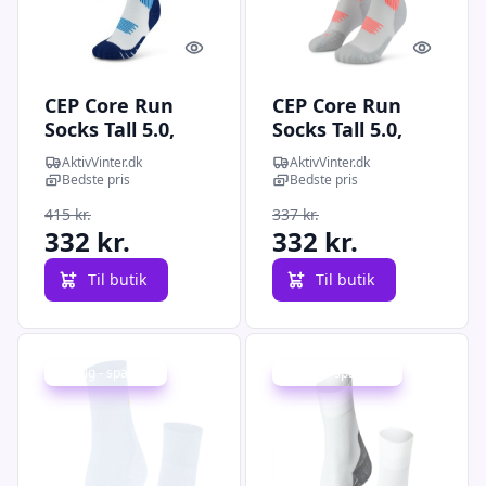
Quick look
Quick l
CEP Core Run
CEP Core Run
Socks Tall 5.0,
Socks Tall 5.0,
løbestrømper,
løbestrømper,
AktivVinter.dk
AktivVinter.dk
dame, lyseblå
herre, grå
Bedste pris
Bedste pris
415 kr.
337 kr.
332 kr.
332 kr.
Til butik
Til butik
Udsalg - spar 2 %
Udsalg - spar 20 %