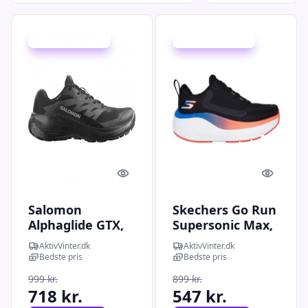
Udsalg - spar 28 %
Udsalg - spar 39 %
Quick look
Quick l
Salomon
Skechers Go Run
Alphaglide GTX,
Supersonic Max,
løbesko, herre,
løbesko, herre,
AktivVinter.dk
AktivVinter.dk
sort
sort
Bedste pris
Bedste pris
999 kr.
899 kr.
718 kr.
547 kr.