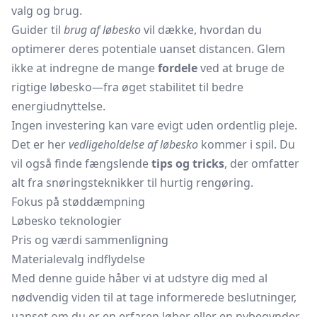
valg og brug.
Guider til
brug af løbesko
vil dække, hvordan du
optimerer deres potentiale uanset distancen. Glem
ikke at indregne de mange
fordele
ved at bruge de
rigtige løbesko—fra øget stabilitet til bedre
energiudnyttelse.
Ingen investering kan vare evigt uden ordentlig pleje.
Det er her
vedligeholdelse af løbesko
kommer i spil. Du
vil også finde fængslende
tips og tricks
, der omfatter
alt fra snøringsteknikker til hurtig rengøring.
Fokus på støddæmpning
Løbesko teknologier
Pris og værdi sammenligning
Materialevalg indflydelse
Med denne guide håber vi at udstyre dig med al
nødvendig viden til at tage informerede beslutninger,
uanset om du er en erfaren løber eller en nybegynder