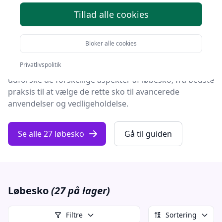
enhver løber utvivlsomt et godt par
løbesko
.
Tillad alle cookies
Men med det utal af muligheder på markedet kan
valget føles overvældende.
Bloker alle cookies
Privatlivspolitik
I denne guide, 'En omfattende guide til løbesko', vil vi
udforske de forskellige aspekter af løbesko, fra bedste
praksis til at vælge de rette sko til avancerede
anvendelser og vedligeholdelse.
Se alle 27 løbesko
Gå til guiden
Løbesko
(27 på lager)
Filtre
Sortering