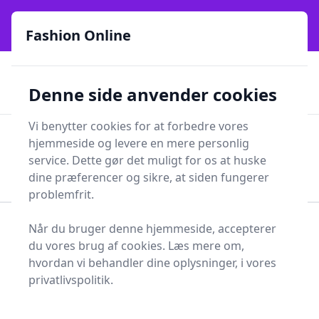
Fashion Online - Din genvej til stil, trends og smarte fund
e menu
online siden 2017
Fashion Online
🏵️
🚀
Kun gode brands
52 forskellige kategorier
Denne side anvender cookies
🚅
⭐⭐⭐⭐⭐
✨
Lynhurtig levering
981 forskellige produkttyper
Vi benytter cookies for at forbedre vores
Fashion Online
hjemmeside og levere en mere personlig
Men
Søg
service. Dette gør det muligt for os at huske
Søg
dine præferencer og sikre, at siden fungerer
problemfrit.
Når du bruger denne hjemmeside, accepterer
Forside
Tøj og Accessories
Sko
Løbesko
du vores brug af cookies. Læs mere om,
Løbesko - 27 på lager
hvordan vi behandler dine oplysninger, i vores
privatlivspolitik.
Når det kommer til løb, er det essentielle udstyr for