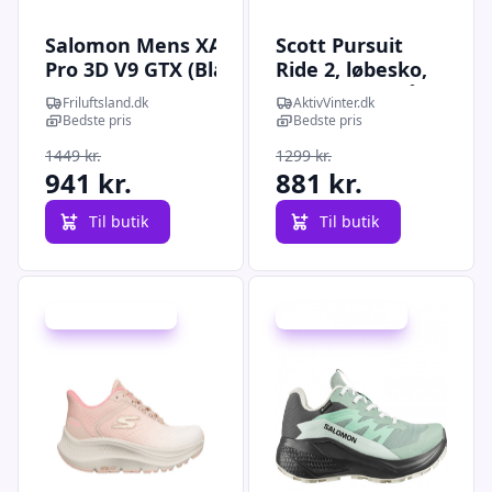
Salomon Mens XA
Scott Pursuit
Pro 3D V9 GTX (Blå
Ride 2, løbesko,
(POSEIDON/WHITE
herre, sort/blå
Friluftsland.dk
AktivVinter.dk
PEPPER/FALCON)
Bedste pris
Bedste pris
42 2/3)
1449 kr.
1299 kr.
941 kr.
881 kr.
Til butik
Til butik
Udsalg - spar 41 %
Udsalg - spar 18 %