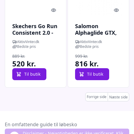
Quick look
Quick l
Skechers Go Run
Salomon
Consistent 2.0 -
Alphaglide GTX,
Maywo, løbesko,
løbesko, dame,
AktivVinter.dk
AktivVinter.dk
dame, lyserød
grøn/grå
Bedste pris
Bedste pris
889 kr.
999 kr.
520 kr.
816 kr.
Til butik
Til butik
Forrige side
Næste side
En omfattende guide til løbesko
Disclaimer - Nøjagtigheden er ikke verificeret. Klik