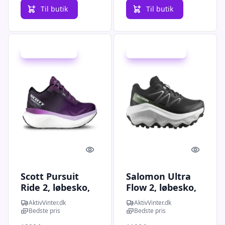
Til butik
Til butik
Udsalg - spar 5 %
Udsalg - spar 20 %
Quick look
Quick l
Scott Pursuit
Salomon Ultra
Ride 2, løbesko,
Flow 2, løbesko,
dame, sort/lilla
dame, sort/hvid
AktivVinter.dk
AktivVinter.dk
Bedste pris
Bedste pris