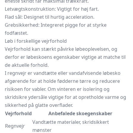
eneste skridt får maksimal trækkraft.
Letvægtskonstruktion: Vigtigt for høj fart.
Flad sål: Designet til hurtig acceleration.
Grebsikkerhed: Integreret pigge for at styrke
fodfæstet.
Løb i forskellige vejrforhold
Vejrforhold kan stærkt påvirke løbeoplevelsen, og
derfor er løbeskoens egenskaber vigtige at matche til
de aktuelle forhold.
I regnvejr er vandtætte eller vandafvisende løbesko
afgørende for at holde fødderne tørre og reducere
risikoen for vabler. Om vinteren er isolering og
skridsikre ydersåle vigtige for at opretholde varme og
sikkerhed på glatte overflader.
Vejrforhold
Anbefalede skoegenskaber
Vandtætte materialer, skridsikkert
Regnvejr
mønster