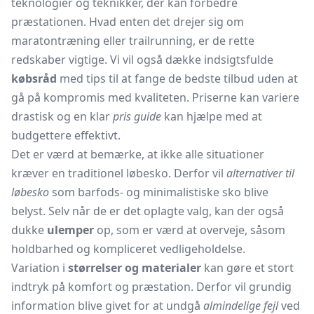
teknologier og teknikker, der kan forbedre
præstationen. Hvad enten det drejer sig om
maratontræning eller trailrunning, er de rette
redskaber vigtige. Vi vil også dække indsigtsfulde
købsråd
med tips til at fange de bedste tilbud uden at
gå på kompromis med kvaliteten. Priserne kan variere
drastisk og en klar
pris guide
kan hjælpe med at
budgettere effektivt.
Det er værd at bemærke, at ikke alle situationer
kræver en traditionel løbesko. Derfor vil
alternativer til
løbesko
som barfods- og minimalistiske sko blive
belyst. Selv når de er det oplagte valg, kan der også
dukke
ulemper
op, som er værd at overveje, såsom
holdbarhed og kompliceret vedligeholdelse.
Variation i
størrelser og materialer
kan gøre et stort
indtryk på komfort og præstation. Derfor vil grundig
information blive givet for at undgå
almindelige fejl
ved