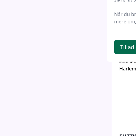
55
Når du b
Foder &
mere om, 
709 
Tillad