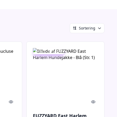
Sortering
Udsalg - spar 32 %
Quick look
Quick look
FUZZYARD East Harlem