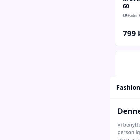
60
Foder &
799 
Fashion
Denne
Vi benytt
personlig
Drizzl
sikre, at