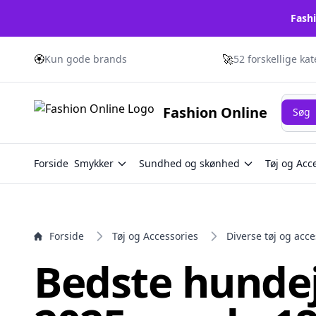
Fashi
e menu
🏵️
🚀
Kun gode brands
52 forskellige ka
Søg
Fashion Online
Søg
Forside
Smykker
Sundhed og skønhed
Tøj og Acc
Forside
Tøj og Accessories
Diverse tøj og acce
Bedste hundej