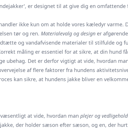
dejakker', er designet til at give dig en omfattende f
handler ikke kun om at holde vores kæledyr varme. 
elsen tør og ren.
Materialevalg og design
er afgørende 
indtætte og vandafvisende materialer til stilfulde og 
orrekt måling er essentiel for at sikre, at din hund få
e ubehag. Det er derfor vigtigt at vide, hvordan ma
ervejelse af flere faktorer fra hundens aktivitetsniv
oces kan sikre, at hundens jakke bliver en velkommen
å væsentligt at vide, hvordan man
plejer og vedligehold
akke, der holder sæson efter sæson, og en, der hurtig