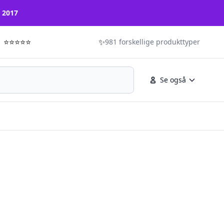
n 2017
⭐⭐⭐⭐⭐
✨
981 forskellige produkttyper
Se også