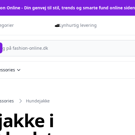
on Online - Din genvej til stil, trends og smarte fund online side
🚅
tegorier
Lynhurtig levering
essories
ssories
Hundejakke
akke i