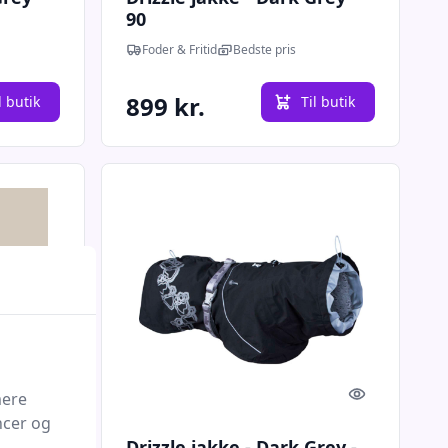
90
Foder & Fritid
Bedste pris
899 kr.
l butik
Til butik
Quick look
Quick look
mere
ncer og
Drizzle jakke - Dark Grey -