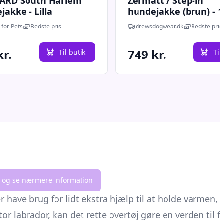
ARD South Harlem
Zermatt / Step-in
akke - Lilla
hundejakke (brun) - 
 for Pets
Bedste pris
drewsdogwear.dk
Bedste pri
kr.
749 kr.
Til butik
Ti
lik og se nærmere information
 have brug for lidt ekstra hjælp til at holde varmen,
tor labrador, kan det rette overtøj gøre en verden til