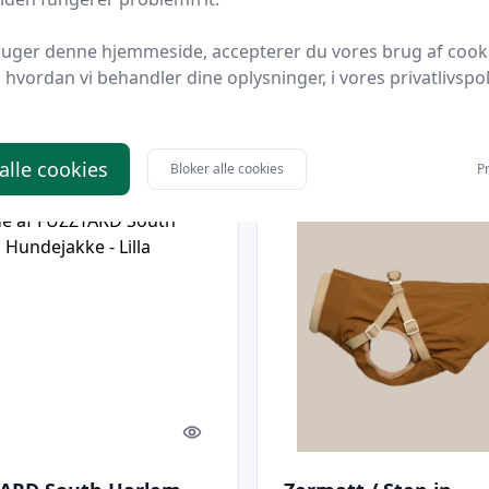
hundejakke (brun) - 
ruger denne hjemmeside, accepterer du vores brug af cook
 Fritid
Bedste pris
drewsdogwear.dk
Bedste pri
hvordan vi behandler dine oplysninger, i vores privatlivspoli
kr.
799 kr.
Til butik
Ti
 alle cookies
Bloker alle cookies
Pr
Quick look