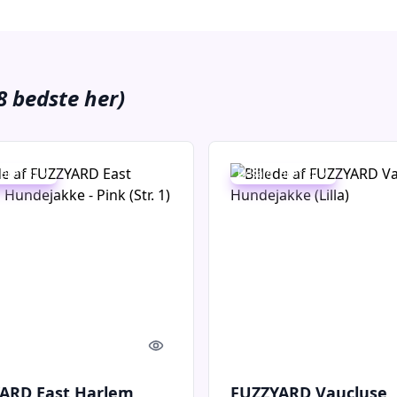
8 bedste her)
 spar 32 %
Udsalg - spar 24 %
Quick look
ARD East Harlem
FUZZYARD Vaucluse