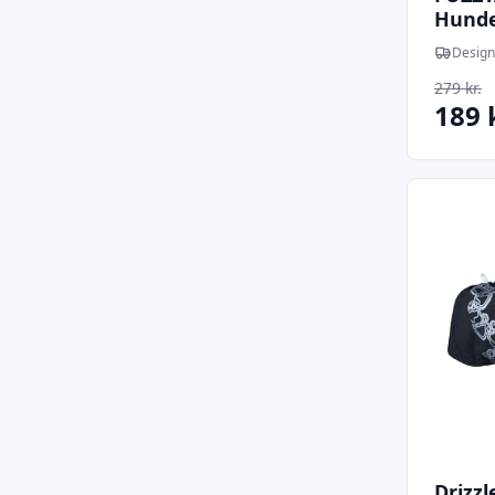
Hundej
Design
279 kr.
189 
Drizzl