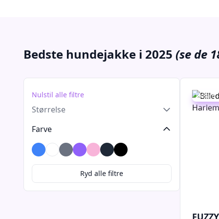
Bedste hundejakke i 2025
(se de 1
Nulstil alle filtre
Udsalg -
Størrelse
Farve
Blå
Brun
Grå
Lilla
Lyserød
Mørkegrå
Sort
Ryd alle filtre
FUZZY