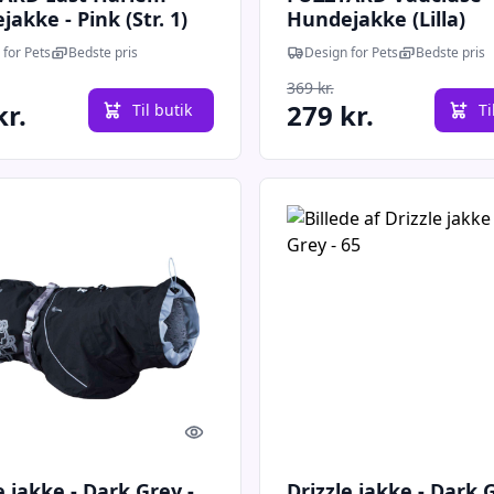
akke - Pink (Str. 1)
Hundejakke (Lilla)
 for Pets
Bedste pris
Design for Pets
Bedste pris
369 kr.
kr.
279 kr.
Til butik
Ti
Quick look
e jakke - Dark Grey -
Drizzle jakke - Dark G