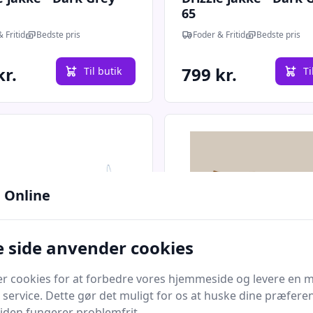
65
 Fritid
Bedste pris
Foder & Fritid
Bedste pris
kr.
799 kr.
Til butik
Ti
 Online
 side anvender cookies
Quick look
er cookies for at forbedre vores hjemmeside og levere en 
 service. Dette gør det muligt for os at huske dine præfere
e jakke - Dark Grey -
Zermatt / Step-in
 siden fungerer problemfrit.