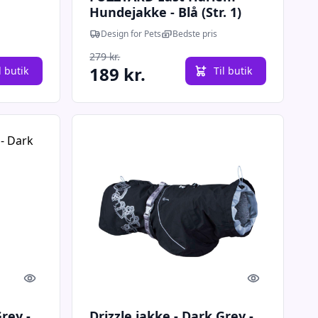
Hundejakke - Blå (Str. 1)
Design for Pets
Bedste pris
279 kr.
189 kr.
l butik
Til butik
Quick look
Quick look
rey -
Drizzle jakke - Dark Grey -