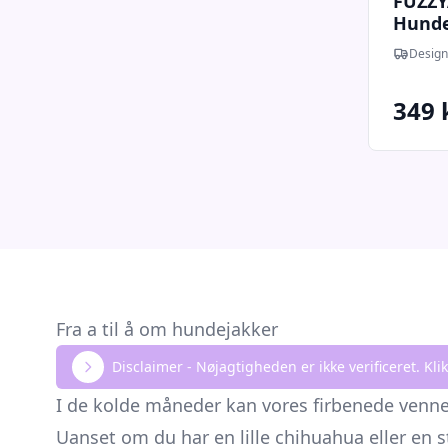
FUZZY
Hundej
Design
349 
Fra a til å om hundejakker
Disclaimer - Nøjagtigheden er ikke verificeret. K
I de kolde måneder kan vores firbenede venner
Uanset om du har en lille chihuahua eller en s