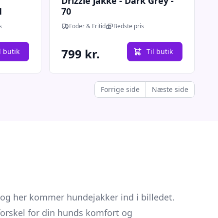
Drizzle jakke - Dark Grey -
1
70
s
Foder & Fritid
Bedste pris
799 kr.
l butik
Til butik
Forrige side
Næste side
 og her kommer hundejakker ind i billedet.
 forskel for din hunds komfort og