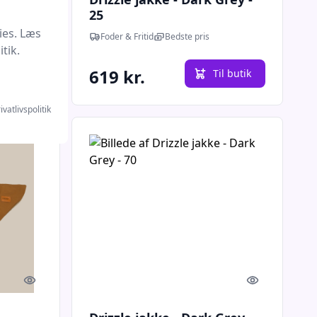
4
25
ies. Læs
s
Foder & Fritid
Bedste pris
tik.
619 kr.
l butik
Til butik
ivatlivspolitik
Quick look
Quick look