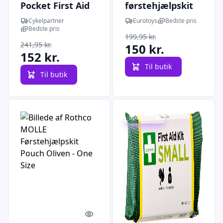
Pocket First Aid
førstehjælpskit
Kit -
Cykelpartner
Eurotoys
Bedste pris
Førstehjælpskit -
Bedste pris
199,95 kr.
Rød
241,95 kr.
150 kr.
152 kr.
Til butik
Til butik
Spar 257 kr.
Quick look
Quick l