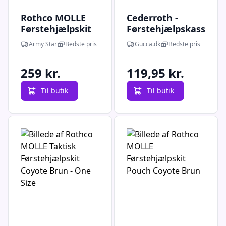
Rothco MOLLE
Cederroth -
Førstehjælpskit
Førstehjælpskasse
Pouch Oliven -
- Lille
Army Star
Bedste pris
Gucca.dk
Bedste pris
One Size
259 kr.
119,95 kr.
Til butik
Til butik