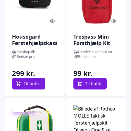
Quick look
Quick l
Housegard
Trespass Mini
Førstehjælpskasse
Førsthjælp Kit
Førstehjælpskit,
Proshop.dk
Handelshuset Aulum
Plus
Bedste pris
Bedste pris
299 kr.
99 kr.
Til butik
Til butik
Spar 121 kr.