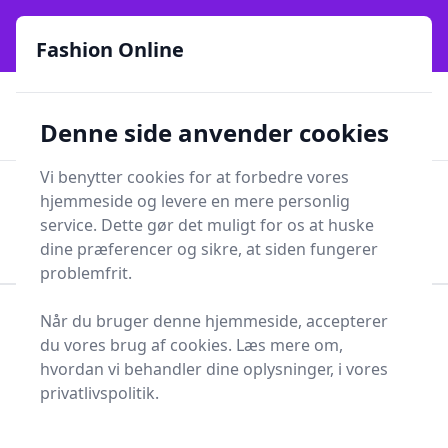
Fashion Online - Din genvej til stil, trends og smarte fund
e menu
online siden 2017
Fashion Online
🏵️
🚀
Kun gode brands
52 forskellige kategorier
Denne side anvender cookies
🚅
⭐⭐⭐⭐⭐
✨
Lynhurtig levering
981 forskellige produkttyper
Vi benytter cookies for at forbedre vores
Fashion Online
hjemmeside og levere en mere personlig
Men
Søg
service. Dette gør det muligt for os at huske
Søg
dine præferencer og sikre, at siden fungerer
problemfrit.
Når du bruger denne hjemmeside, accepterer
Forside
Sundhed og skønhed
Sundhedspleje
du vores brug af cookies. Læs mere om,
Førstehjælp
Førstehjælpskit
hvordan vi behandler dine oplysninger, i vores
Bedste førstehjælpskits
privatlivspolitik.
til dig - 17 gode valg