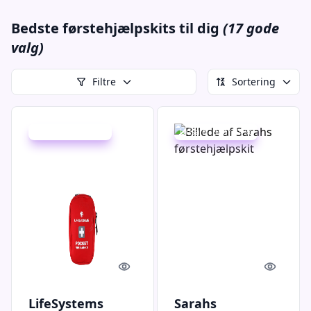
Bedste førstehjælpskits til dig
(17 gode
valg)
Filtre
Sortering
Udsalg - spar 10 %
Udsalg - spar 24 %
Quick look
Quick l
LifeSystems
Sarahs