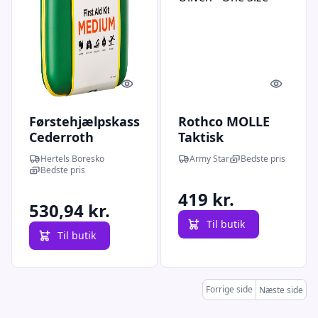
Quick look
Quick l
Førstehjælpskasse
Rothco MOLLE
Cederroth
Taktisk
Medium
Førstehjælpskit
Hertels Boresko
Army Star
Bedste pris
Oliven - One Size
Bedste pris
419 kr.
530,94 kr.
Til butik
Til butik
Forrige side
Næste side