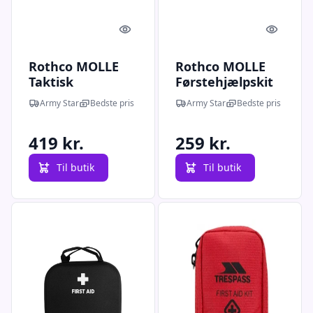
Quick look
Quick l
Rothco MOLLE
Rothco MOLLE
Taktisk
Førstehjælpskit
Førstehjælpskit
Pouch Rød - One
Army Star
Bedste pris
Army Star
Bedste pris
Rød
Size
419 kr.
259 kr.
Til butik
Til butik