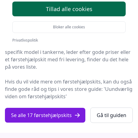
Tillad alle cookies
Find de bedste førstehjælpskits på Fashion Online! Vi
har udvalgt 17 top-produkter, så du er sikret kvalitet
Bloker alle cookies
og værdi.
Privatlivspolitik
Så uanset om du vægter høj kvalitet, allerede har en
specifik model i tankerne, leder efter gode priser eller
et førstehjælpskit med fri levering, finder du det hele
på vores liste.
Hvis du vil vide mere om førstehjælpskits, kan du også
finde gode råd og tips i vores store guide: 'Uundværlig
viden om førstehjælpskits'
Se alle 17 førstehjælpskits
Gå til guiden