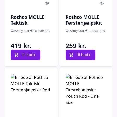
Quick look
Quick l
Rothco MOLLE
Rothco MOLLE
Taktisk
Førstehjælpskit
Førstehjælpskit
Pouch Coyote
Army Star
Bedste pris
Army Star
Bedste pris
Coyote Brun -
Brun
One Size
419 kr.
259 kr.
Til butik
Til butik