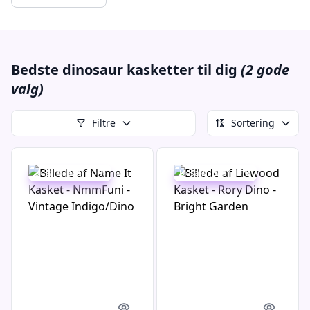
Bedste dinosaur kasketter til dig
(2 gode
valg)
Filtre
Sortering
Udsalg - spar 50 %
Udsalg - spar 40 %
Quick look
Quick l