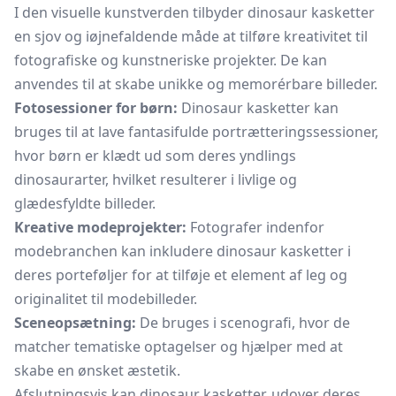
I den visuelle kunstverden tilbyder dinosaur kasketter
en sjov og iøjnefaldende måde at tilføre kreativitet til
fotografiske og kunstneriske projekter. De kan
anvendes til at skabe unikke og memorérbare billeder.
Fotosessioner for børn:
Dinosaur kasketter kan
bruges til at lave fantasifulde portrætteringssessioner,
hvor børn er klædt ud som deres yndlings
dinosaurarter, hvilket resulterer i livlige og
glædesfyldte billeder.
Kreative modeprojekter:
Fotografer indenfor
modebranchen kan inkludere dinosaur kasketter i
deres porteføljer for at tilføje et element af leg og
originalitet til modebilleder.
Sceneopsætning:
De bruges i scenografi, hvor de
matcher tematiske optagelser og hjælper med at
skabe en ønsket æstetik.
Afslutningsvis kan dinosaur kasketter, udover deres