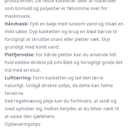
producenten. De fleste kasketter lavet af materialer
som bomuld og polyester er følsomme over for
maskinvask.
Håndvask:
Fyld en balje med lunkent vand og tilsæt en
mild sæbe. Dyp kasketten og brug en blød børste til
forsigtigt at skrubbe snavs eller pletter væk. Skyl
grundigt med koldt vand.
Pletfjernelse:
For hårde pletter kan du anvende lidt
hvid eddike direkte på området og forsigtigt gnide det
ind med en klud.
Lufttørring:
Form kasketten og lad den tørre
naturligt. Undgå direkte sollys, da dette kan falme
farverne.
Ved regelmæssig pleje kan du forhindre, at skidt og
sved ophober sig, hvilket betyder, at du bliver nødt til
at vaske den sjældnere.
Opbevaringstips