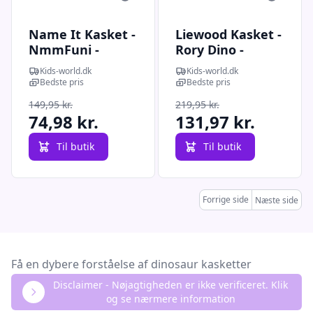
Name It Kasket -
Liewood Kasket -
NmmFuni -
Rory Dino -
Vintage
Bright Garden
Kids-world.dk
Kids-world.dk
Indigo/Dino
Bedste pris
Bedste pris
149,95 kr.
219,95 kr.
74,98 kr.
131,97 kr.
Til butik
Til butik
Forrige side
Næste side
Få en dybere forståelse af dinosaur kasketter
Disclaimer - Nøjagtigheden er ikke verificeret. Klik
og se nærmere information