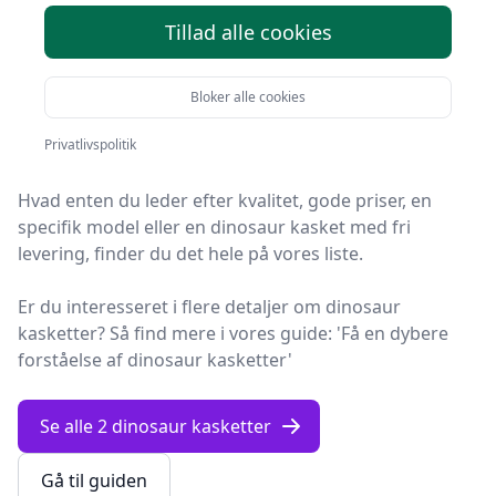
valg
Tillad alle cookies
Du er landet på Fashion Online, det helt rigtige sted at
Bloker alle cookies
finde dinosaur kasketter. Vi har udvalgt de 2 bedste
produkter lige nu, så du er sikret et godt køb!
Privatlivspolitik
Hvad enten du leder efter kvalitet, gode priser, en
specifik model eller en dinosaur kasket med fri
levering, finder du det hele på vores liste.
Er du interesseret i flere detaljer om dinosaur
kasketter? Så find mere i vores guide: 'Få en dybere
forståelse af dinosaur kasketter'
Se alle 2 dinosaur kasketter
Gå til guiden