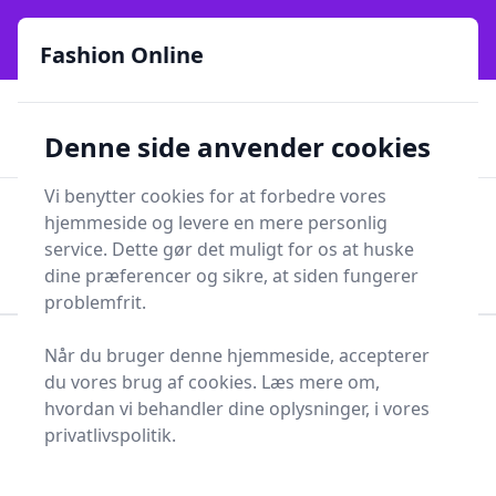
Fashion Online - Din genvej til stil, trends og smarte fund
e menu
online siden 2017
Fashion Online
🏵️
🚀
Kun gode brands
52 forskellige kategorier
Denne side anvender cookies
🚅
⭐⭐⭐⭐⭐
✨
Lynhurtig levering
981 forskellige produkttyper
Vi benytter cookies for at forbedre vores
Fashion Online
hjemmeside og levere en mere personlig
Men
Søg
service. Dette gør det muligt for os at huske
Søg
dine præferencer og sikre, at siden fungerer
problemfrit.
Når du bruger denne hjemmeside, accepterer
Forside
Tøj og Accessories
Accessories
du vores brug af cookies. Læs mere om,
Hovedbeklædning
Dinosaur Kasket
hvordan vi behandler dine oplysninger, i vores
Bedste dinosaur
privatlivspolitik.
kasketter til dig - 2 gode