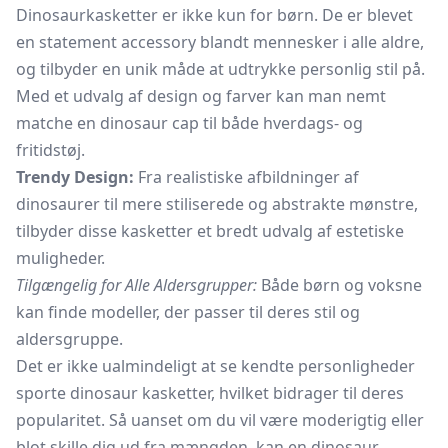
Dinosaurkasketter er ikke kun for børn. De er blevet
en statement accessory blandt mennesker i alle aldre,
og tilbyder en unik måde at udtrykke personlig stil på.
Med et udvalg af design og farver kan man nemt
matche en dinosaur cap til både hverdags- og
fritidstøj.
Trendy Design:
Fra realistiske afbildninger af
dinosaurer til mere stiliserede og abstrakte mønstre,
tilbyder disse kasketter et bredt udvalg af estetiske
muligheder.
Tilgængelig for Alle Aldersgrupper:
Både børn og voksne
kan finde modeller, der passer til deres stil og
aldersgruppe.
Det er ikke ualmindeligt at se kendte personligheder
sporte dinosaur kasketter, hvilket bidrager til deres
popularitet. Så uanset om du vil være moderigtig eller
blot skille dig ud fra mængden, kan en dinosaur