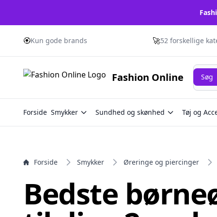
Fashi
e menu
🏵️
🚀
Kun gode brands
52 forskellige ka
Søg
Fashion Online
Søg
Forside
Smykker
Sundhed og skønhed
Tøj og Acc
Forside
Smykker
Øreringe og piercinger
Bedste børne