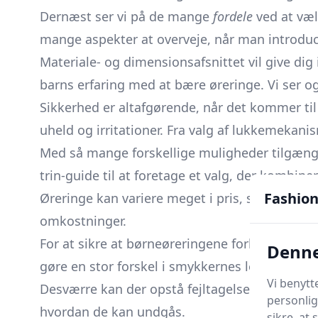
Dernæst ser vi på de mange
fordele
ved at vælg
mange aspekter at overveje, når man introduce
Materiale- og dimensionsafsnittet vil give dig 
barns erfaring med at bære øreringe. Vi ser 
Sikkerhed er altafgørende, når det kommer til 
uheld og irritationer. Fra valg af lukkemekani
Med så mange forskellige muligheder tilgæng
trin-guide til at foretage et valg, der kombine
Fashion
Øreringe kan variere meget i pris, så vi inklu
omkostninger.
For at sikre at børneøreringene forbliver smuk
Denne
gøre en stor forskel i smykkernes levetid.
Vi benytt
Desværre kan der opstå fejltagelser undervejs
personlig
hvordan de kan undgås.
sikre, at