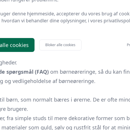
 række fantastiske
mærker
, som er værd at overveje. 
ruger denne hjemmeside, accepterer du vores brug af cook
ger.
hvordan vi behandler dine oplysninger, i vores privatlivspoli
lle øreringe til børn.
 alle cookies
Bloker alle cookies
Pr
igheder.
ede spørgsmål (FAQ)
om børneøreringe, så du kan finde
alg og vedligeholdelse af børneøreringe.
il børn, som normalt bæres i ørerne. De er ofte mind
re brugere.
fra simple studs til mere dekorative former som blo
e materialer som guld, sølv og rustfrit stål for at mini