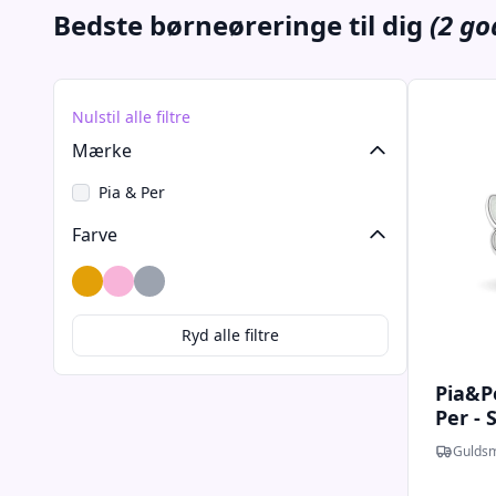
Bedste børneøreringe til dig
(2 go
Nulstil alle filtre
Mærke
Pia & Per
Farve
Guld
Lyserød
Sølv
Ryd alle filtre
Pia&Pe
Per -
børneø
Guldsm
32006