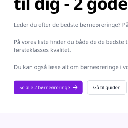
til dig - 2 god
Leder du efter de bedste børneøreringe? På F
På vores liste finder du både de de bedste 
førsteklasses kvalitet.
Du kan også læse alt om børneøreringe i vore
Se alle 2 børneøreringe
Gå til guiden