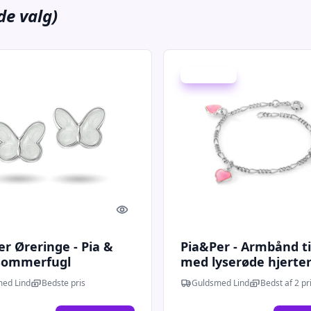
de valg)
Spar 655 kr.
Quick look
r Øreringe - Pia &
Pia&Per - Armbånd ti
 Sommerfugl
med lyserøde hjerter
reringe i sølv -
22501
ed Lind
Bedste pris
Guldsmed Lind
Bedst af 2 pr
03