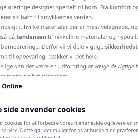
e øreringe designet specielt til børn. Fra komfort og 
rer sit barn til smykkernes verden.
indsigt i, hvilke materialer der er mest velegnede, o
også på
tendensen
til nikkelfrie materialer og hypoall
børneøreringe. Derfor vil vi dele vigtige
sikkerhedst
sme til opbevaring, dækker vi det hele.
elige kan det være en udfordring at
vælge de rigtige 
rer mode og funktionalitet.
 Online
derer en
prisguide
og budgettips for at hjælpe dig me
ke og sikre at bære, deler vi best practices for vedli
 side anvender cookies
er cookies for at forbedre vores hjemmeside og levere en 
, når man køber og vedligeholder børnesmykker. Vi i
 service. Dette gør det muligt for os at huske dine præfere
 siden fungerer problemfrit.