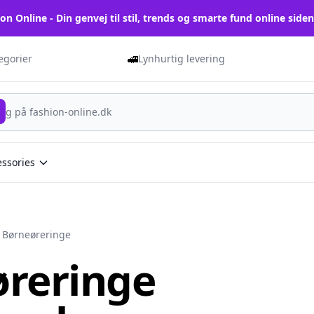
on Online - Din genvej til stil, trends og smarte fund online side
🚅
tegorier
Lynhurtig levering
essories
Børneøreringe
øreringe