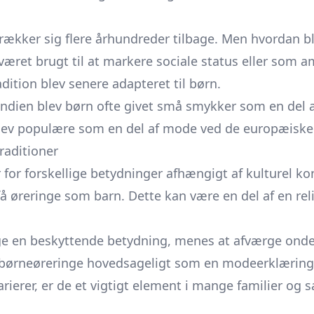
strækker sig flere århundreder tilbage. Men hvordan b
været brugt til at markere sociale status eller som a
dition blev senere adapteret til børn.
Indien blev børn ofte givet små smykker som en del 
lev populære som en del af mode ved de europæiske 
raditioner
or forskellige betydninger afhængigt af kulturel kon
få øreringe som barn. Dette kan være en del af en re
nge en beskyttende betydning, menes at afværge onde 
rneøreringe hovedsageligt som en modeerklæring el
rierer, er de et vigtigt element i mange familier og