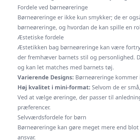
Fordele ved børneøreringe
Børneøreringe er ikke kun smykker; de er også
børneøreringe, og hvordan de kan spille en rolle
Æstetiske fordele
Æstetikken bag børneøreringe kan være fortryll
der fremhæver barnets stil og personlighed. D
og kan let matches med barnets tøj.
Varierende Designs:
Børneøreringe kommer i 
Høj kvalitet i mini-format:
Selvom de er små, 
Ved at vælge øreringe, der passer til anlednin
præferencer.
Selvværdsfordele for børn
Børneøreringe kan gøre meget mere end blot a
ansvar.