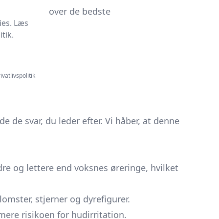
Vi kaster lys over de bedste
ies. Læs
tik.
ivatlivspolitik
 de svar, du leder efter. Vi håber, at denne
re og lettere end voksnes øreringe, hvilket
mster, stjerner og dyrefigurer.
mere risikoen for hudirritation.