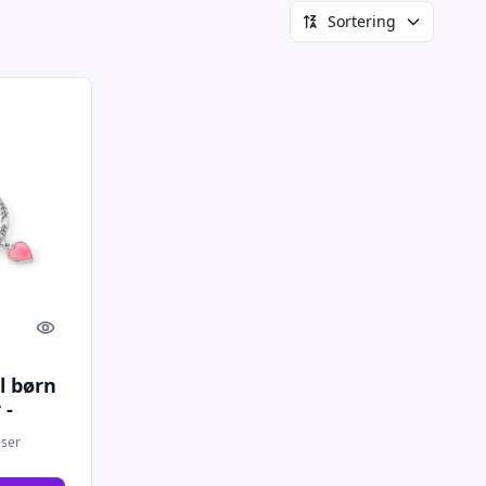
Sortering
Quick look
l børn
 -
iser