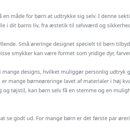
 en måde for børn at udtrykke sig selv. I denne sekti
 i dit barns liv, fra æstetik til selvværd og sikkerhe
ende. Små øreringe designet specielt til børn tilbyde
isse smykker kan være formet som yndige dyr, farveri
mange designs, hvilket muliggør personlig udtryk g
er mange børneøreringe lavet af materialer i høj kva
g og tøjstil, kan børn selv få en stemme og en muligh
t se godt ud. For mange børn er det første par øreri