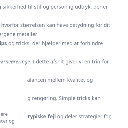
sikkerhed til stil og personlig udtryk, der er
g hvorfor størrelsen kan have betydning for dit
ergene metaller.
ips
og tricks, der hjælper med at forhindre
børneøreringe
. I dette afsnit giver vi en trin-for-
d at finde balancen mellem kvalitet og
geholdelse og rengøring. Simple tricks kan
mere
dentificerer
typiske fejl
og deler strategier for,
ncer og