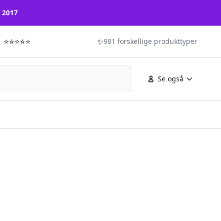
n 2017
⭐⭐⭐⭐⭐
✨
981 forskellige produkttyper
Se også