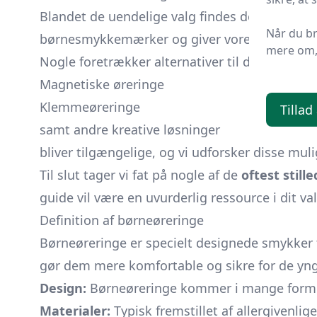
Blandet de uendelige valg findes der også en
Når du b
børnesmykkemærker og giver vores anbefalin
mere om, 
Nogle foretrækker alternativer til de traditione
Magnetiske øreringe
Klemmeøreringe
Tillad
samt andre kreative løsninger
bliver tilgængelige, og vi udforsker disse mul
Til slut tager vi fat på nogle af de
oftest still
guide vil være en uvurderlig ressource i dit v
Definition af børneøreringe
Børneøreringe er specielt designede smykker t
gør dem mere komfortable og sikre for de yng
Design:
Børneøreringe kommer i mange former, 
Materialer:
Typisk fremstillet af allergivenlig