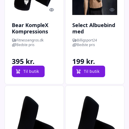
Quick look
Quick l
Bear KompleX
Select Albuebind
Kompressions
med
Albuebind 5 mm
Kompression -
Fitnessengros.dk
Billigsport24
Sort str. S
Lang, hvid
Bedste pris
Bedste pris
395 kr.
199 kr.
Til butik
Til butik