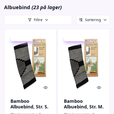
Albuebind
(23 på lager)
Filtre
Sortering
Udsalg - spar 9 %
Udsalg - spar 9 %
Quick look
Quick l
Bamboo
Bamboo
Albuebind, Str. S.
Albuebind, Str. M.