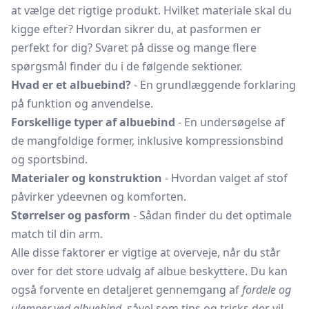
at vælge det rigtige produkt. Hvilket materiale skal du
kigge efter? Hvordan sikrer du, at pasformen er
perfekt for dig? Svaret på disse og mange flere
spørgsmål finder du i de følgende sektioner.
Hvad er et albuebind?
- En grundlæggende forklaring
på funktion og anvendelse.
Forskellige typer af albuebind
- En undersøgelse af
de mangfoldige former, inklusive kompressionsbind
og sportsbind.
Materialer og konstruktion
- Hvordan valget af stof
påvirker ydeevnen og komforten.
Størrelser og pasform
- Sådan finder du det optimale
match til din arm.
Alle disse faktorer er vigtige at overveje, når du står
over for det store udvalg af albue beskyttere. Du kan
også forvente en detaljeret gennemgang af
fordele og
ulemper ved albuebind
, såvel som tips og tricks der vil