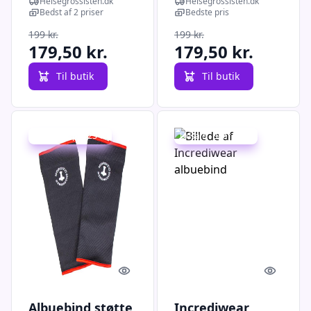
Helsegrossisten.dk
Helsegrossisten.dk
Bedst af 2 priser
Bedste pris
199 kr.
199 kr.
179,50 kr.
179,50 kr.
Til butik
Til butik
Udsalg - spar 23 %
Udsalg - spar 25 %
Quick look
Quick l
Albuebind støtte
Incrediwear