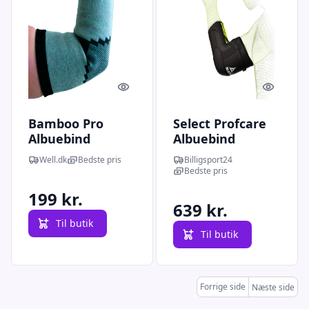
Quick look
Quick l
Bamboo Pro
Select Profcare
Albuebind
Albuebind
Medium (1 stk)
M/Skinne
Well.dk
Bedste pris
Billigsport24
Bedste pris
199 kr.
639 kr.
Til butik
Til butik
Forrige side
Næste side