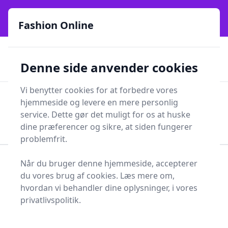
Fashion Online - Din genvej til stil, trends og smarte fund
e menu
online siden 2017
Fashion Online
🏵️
🚀
Kun gode brands
52 forskellige kategorier
Denne side anvender cookies
🚅
⭐⭐⭐⭐⭐
✨
Lynhurtig levering
981 forskellige produkttyper
Vi benytter cookies for at forbedre vores
Fashion Online
hjemmeside og levere en mere personlig
Men
Søg
service. Dette gør det muligt for os at huske
Søg
dine præferencer og sikre, at siden fungerer
problemfrit.
Når du bruger denne hjemmeside, accepterer
Forside
Sundhed og skønhed
Sundhedspleje
du vores brug af cookies. Læs mere om,
Førstehjælp
Albuebind
hvordan vi behandler dine oplysninger, i vores
Albuebind - 23 på lager
privatlivspolitik.