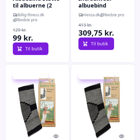
til albuerne (2
albuebind
stk) L/XL
Billig-fitness.dk
Henza.dk
Bedste pris
Bedste pris
413 kr.
129 kr.
309,75 kr.
99 kr.
Til butik
Til butik
Udsalg - spar 9 %
Udsalg - spar 9 %
Quick look
Quick l