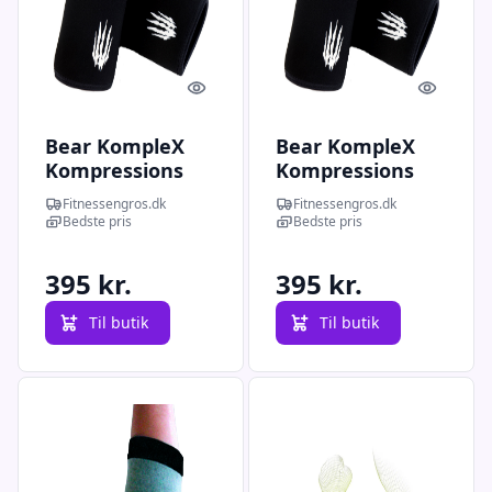
Quick look
Quick l
Bear KompleX
Bear KompleX
Kompressions
Kompressions
Albuebind 5 mm
Albuebind 5 mm
Fitnessengros.dk
Fitnessengros.dk
Sort str. L
Sort str. XXXXL
Bedste pris
Bedste pris
395 kr.
395 kr.
Til butik
Til butik