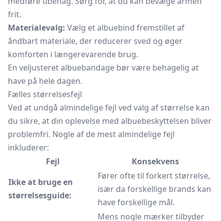
medføre ubehag. Sørg for, at du kan bevæge armen
frit.
Materialevalg:
Vælg et albuebind fremstillet af
åndbart materiale, der reducerer sved og øger
komforten i længerevarende brug.
En veljusteret albuebandage bør være behagelig at
have på hele dagen.
Fælles størrelsesfejl
Ved at undgå almindelige fejl ved valg af størrelse kan
du sikre, at din oplevelse med albuebeskyttelsen bliver
problemfri. Nogle af de mest almindelige fejl
inkluderer:
Fejl
Konsekvens
Fører ofte til forkert størrelse,
Ikke at bruge en
især da forskellige brands kan
størrelsesguide:
have forskellige mål.
Mens nogle mærker tilbyder