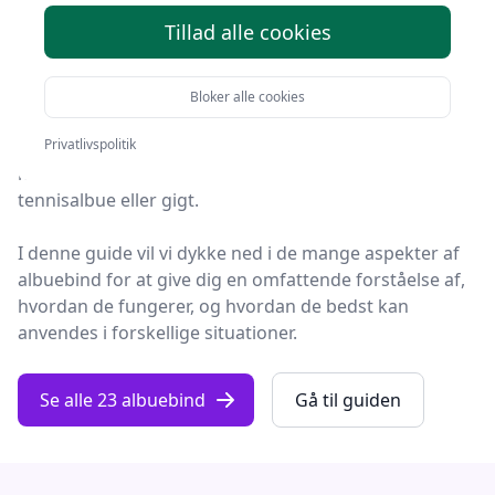
Albuebind er en essentiel del af mange menneskers
Tillad alle cookies
sports- og helbredsrutiner.
Disse alsidige hjælpemidler er designet til ikke kun at
Bloker alle cookies
beskytte albueleddet under fysisk aktivitet, men også
til at støtte helingsprocessen efter skader og
Privatlivspolitik
minimere smerter ved kroniske tilstande som
tennisalbue eller gigt.
I denne guide vil vi dykke ned i de mange aspekter af
albuebind for at give dig en omfattende forståelse af,
hvordan de fungerer, og hvordan de bedst kan
anvendes i forskellige situationer.
Se alle 23 albuebind
Gå til guiden