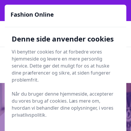
Fashion Online - Din genvej til stil, trends og smarte fund
online siden 2017
Fashion Online
🏵️
🚀
Kun gode brands
52 forskellige kategorier
Denne side anvender cookies
🚅
⭐⭐⭐⭐⭐
✨
Lynhurtig levering
981 forskellige produkttyper
Vi benytter cookies for at forbedre vores
Fashion Online
hjemmeside og levere en mere personlig
Men
Søg
service. Dette gør det muligt for os at huske
Søg
dine præferencer og sikre, at siden fungerer
problemfrit.
Når du bruger denne hjemmeside, accepterer
du vores brug af cookies. Læs mere om,
hvordan vi behandler dine oplysninger, i vores
Udgivet i
Indretning
privatlivspolitik.
Bambus i sengetøj er det nyeste
hit til soveværelset