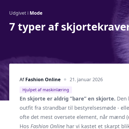
Udgivet i
Mode
7 typer af skjortekraver
Af
Fashion Online
21. januar 2026
Hjulpet af maskinlæring
En skjorte er aldrig ”bare” en skjorte.
Den k
outfit fra strandbar til bestyrelsesmøde - ell
ofte det mest oversete element, når mænd (og
Hos
Fashion Online
har vi kastet et skarpt bl