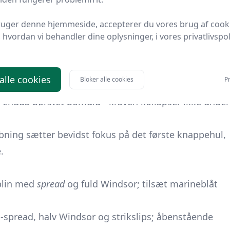
ruger denne hjemmeside, accepterer du vores brug af cook
 der fylder godt i kraveåbningen og skaber balance
hvordan vi behandler dine oplysninger, i vores privatlivspoli
bredden visuelt “udvider” kæbelinjen. Har du fyldige
 alle cookies
Bloker alle cookies
Pr
vælg da en moderat semi-spread.
r endda børstet bomuld - kraven kollapser ikke under
bning sætter bevidst fokus på det første knappehul,
.
oplin med
spread
og fuld Windsor; tilsæt marineblåt
i-spread, halv Windsor og strikslips; åbenstående