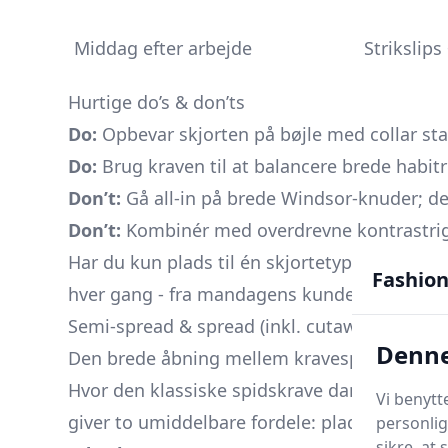
Middag efter arbejde
Strikslip
Hurtige do’s & don’ts
Do:
Opbevar skjorten på bøjle med collar stay
Do:
Brug kraven til at balancere brede habit
Don’t:
Gå all-in på brede Windsor-knuder; de
Don’t:
Kombinér med overdrevne kontrastrige
Har du kun plads til én skjortetype i skabet,
Fashion
hver gang - fra mandagens kundemøde til fr
Semi-spread & spread (inkl. cutaway)
Denne
Den brede åbning mellem kravespidserne er 
Hvor den klassiske spidskrave danner et smalt 
Vi benytt
giver to umiddelbare fordele: plads til
størr
personlig
sikre, at