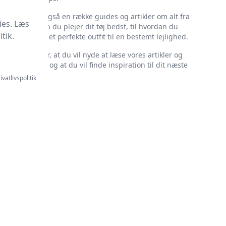
Vi har også en række guides og artikler om alt fra
ies. Læs
hvordan du plejer dit tøj bedst, til hvordan du
tik.
finder det perfekte outfit til en bestemt lejlighed.
Vi håber, at du vil nyde at læse vores artikler og
guides, og at du vil finde inspiration til dit næste
køb.
ivatlivspolitik