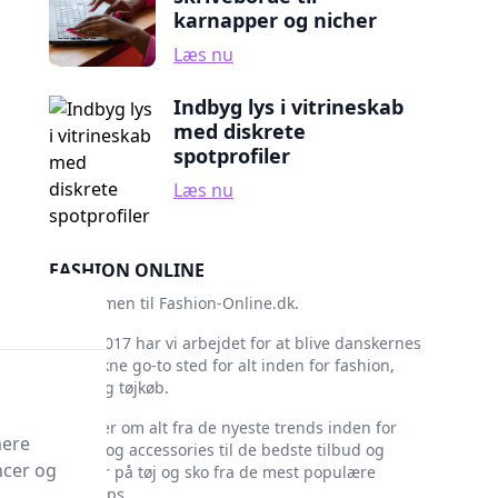
karnapper og nicher
Læs nu
Indbyg lys i vitrineskab
med diskrete
spotprofiler
Læs nu
FASHION ONLINE
Velkommen til Fashion-Online.dk.
Siden 2017 har vi arbejdet for at blive danskernes
foretrukne go-to sted for alt inden for fashion,
mode og tøjkøb.
Vi skriver om alt fra de nyeste trends inden for
mere
tøj, sko og accessories til de bedste tilbud og
ncer og
rabatter på tøj og sko fra de mest populære
webshops.