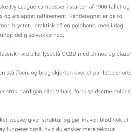
ke Ivy League-campusser i starten af 1900-tallet og
 og afslappet raffinement. Kendetegnet er de to
mod brystet - praktisk på en polo­bane, men i dag
 uhøjtidelig selvsikkerhed.
assisk hvid eller lyseblå
OCBD
med chinos og blazer
n stå åben, og brug skjorten over et par lette
shorts
 strik, cardigan eller V-hals, fordi spidserne holdes
et-weave) giver struktur og gør kraven blød nok til
ray fungerer også, hvis du ønsker mere tekstur.