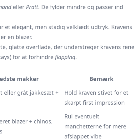
-hand
eller
Pratt
. De fylder mindre og passer ind
r et elegant, men stadig velklædt udtryk. Kravens
er en blazer.
te, glatte overflade, der understreger kravens rene
stays) for at forhindre
flapping
.
edste makker
Bemærk
t eller gråt jakkesæt +
Hold kraven stivet for et
skarpt first impression
Rul eventuelt
eret blazer + chinos,
manchetterne for mere
s
afslappet vibe