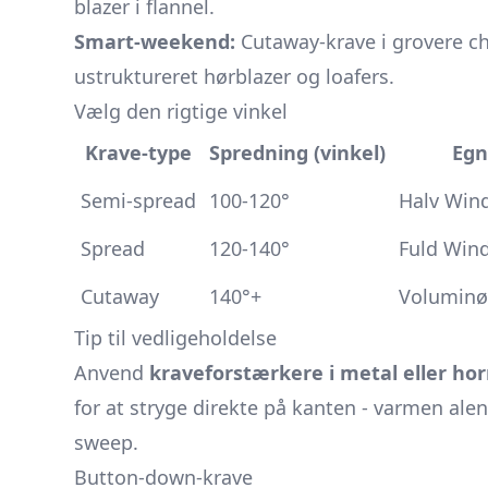
blazer i flannel.
Smart-weekend:
Cutaway-krave i grovere c
ustruktureret hørblazer og
loafers.
Vælg den rigtige vinkel
Krave-type
Spredning (vinkel)
Egn
Semi-spread
100-120°
Halv Wind
Spread
120-140°
Fuld Win
Cutaway
140°+
Voluminøs
Tip til vedligeholdelse
Anvend
kraveforstærkere i metal eller ho
for at stryge direkte på kanten - varmen al
sweep.
Button-down-krave