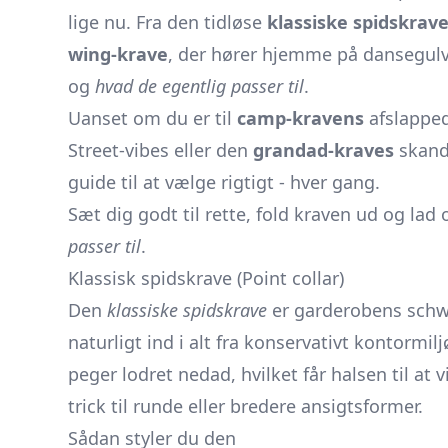
lige nu. Fra den tidløse
klassiske spidskrav
wing-krave
, der hører hjemme på dansegulve
og
hvad de egentlig passer til
.
Uanset om du er til
camp-kravens
afslapped
Street-vibes eller den
grandad-kraves
skand
guide til at vælge rigtigt - hver gang.
Sæt dig godt til rette, fold kraven ud og lad
passer til
.
Klassisk spidskrave (Point collar)
Den
klassiske spidskrave
er garderobens schwe
naturligt ind i alt fra konservativt kontormil
peger lodret nedad, hvilket får halsen til at
trick til runde eller bredere ansigtsformer.
Sådan styler du den