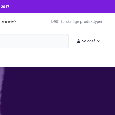
n 2017
⭐⭐⭐⭐⭐
✨
981 forskellige produkttyper
Se også