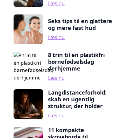
Læs nu
Seks tips til en glattere
og mere fast hud
Læs nu
8 trin til en plastikfri
børnefødselsdag
derhjemme
Læs nu
Langdistanceforhold:
skab en ugentlig
struktur, der holder
Læs nu
11 kompakte
skriveborde til