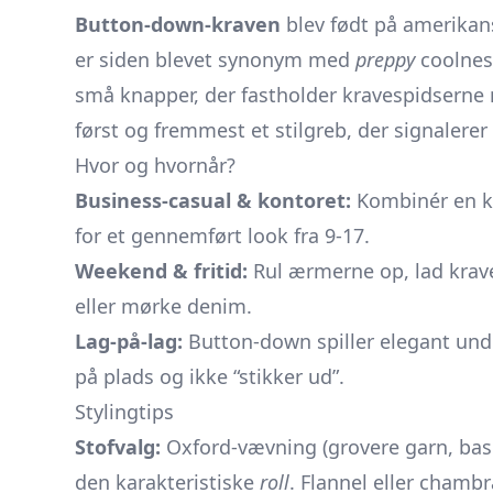
Button-down-kraven
blev født på amerikans
er siden blevet synonym med
preppy
coolness
små knapper, der fastholder kravespidserne 
først og fremmest et stilgreb, der signalerer
Hvor og hvornår?
Business-casual & kontoret:
Kombinér en kl
for et gennemført look fra 9-17.
Weekend & fritid:
Rul ærmerne op, lad krave
eller mørke denim.
Lag-på-lag:
Button-down spiller elegant under
på plads og ikke “stikker ud”.
Stylingtips
Stofvalg:
Oxford-vævning (grovere garn, bask
den karakteristiske
roll
. Flannel eller chamb