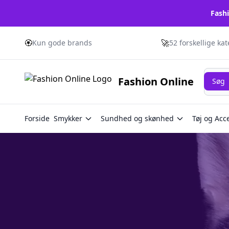
Fashi
🏵️
🚀
Kun gode brands
52 forskellige ka
Søg
Fashion Online
Søg
Forside
Smykker
Sundhed og skønhed
Tøj og Acc