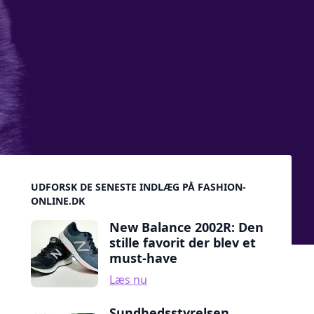
Sidebar
UDFORSK DE SENESTE INDLÆG PÅ FASHION-
ONLINE.DK
New Balance 2002R: Den
stille favorit der blev et
must-have
Læs nu
Sundhedsstyrelsen