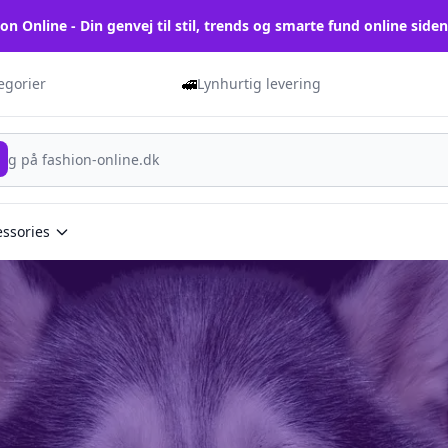
on Online - Din genvej til stil, trends og smarte fund online side
🚅
tegorier
Lynhurtig levering
essories