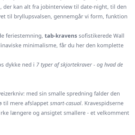
e
, der kan alt fra jobinterview til date-night, til den
t til bryllupsvalsen, gennemgår vi form, funktion
e feriestemning,
tab-kravens
sofistikerede Wall
inaviske minimalisme, får du her den komplette
 os dykke ned i
7 typer af skjortekraver - og hvad de
izerkniv: med sin smalle spredning falder den
jø til mere afslappet
smart-casual
. Kravespidserne
 virke længere og ansigtet smallere - et velkomment