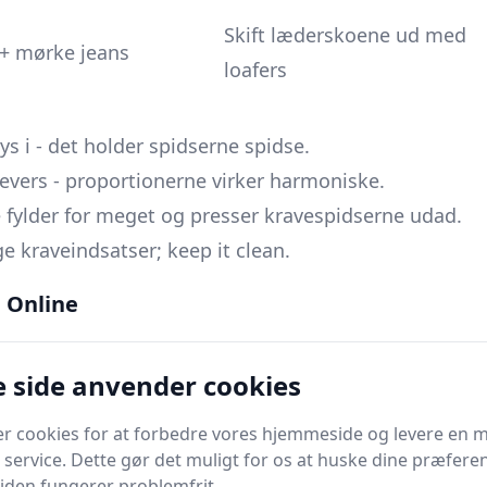
Skift læderskoene ud med
s + mørke jeans
loafers
s i - det holder spidserne spidse.
revers - proportionerne virker harmoniske.
 fylder for meget og presser kravespidserne udad.
 kraveindsatser; keep it clean.
 så lad det være den klassiske spidskrave. Den leverer
 Online
edagens fyraftensdrink.
 side anvender cookies
hjertet i
semi-spread
,
spread
og
cutaway-kraverne
.
“V”, breder disse versioner sig ud i et “U”, hvilket
er cookies for at forbedre vores hjemmeside og levere en 
e slipseknuder
og et
mere nutidigt, europæisk
 service. Dette gør det muligt for os at huske dine præfere
 siden fungerer problemfrit.