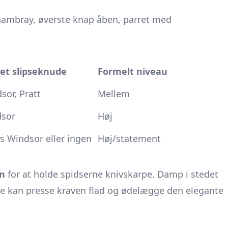
hambray, øverste knap åben, parret med
et slipseknude
Formelt niveau
sor, Pratt
Mellem
dsor
Høj
 Windsor eller ingen
Høj/statement
rn
for at holde spidserne knivskarpe. Damp i stedet
ene kan presse kraven flad og ødelægge den elegante