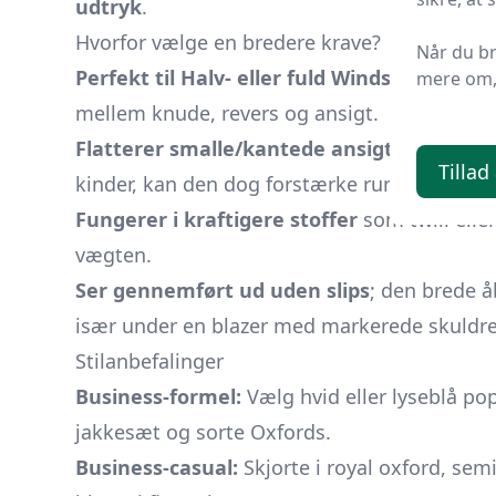
udtryk
.
Hvorfor vælge en bredere krave?
Når du b
Perfekt til Halv- eller fuld Windsor-knude
,
mere om, 
mellem knude, revers og ansigt.
Flatterer smalle/kantede ansigter
, fordi 
Tillad
kinder, kan den dog forstærke rundheden - 
Fungerer i kraftigere stoffer
som twill elle
vægten.
Ser gennemført ud uden slips
; den brede å
især under en blazer med markerede skuldre
Stilanbefalinger
Business-formel:
Vælg hvid eller lyseblå p
jakkesæt og sorte Oxfords.
Business-casual:
Skjorte i royal oxford, sem