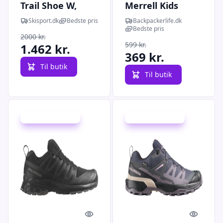
Trail Shoe W,
Merrell Kids
vandresko,
Moab Speed 2 -
Skisport.dk
Bedste pris
Backpackerlife.dk
dame, beige
Blå
Bedste pris
2000 kr.
599 kr.
1.462 kr.
369 kr.
Til butik
Til butik
Udsalg - spar 30 %
Udsalg - spar 31 %
Quick look
Quick l