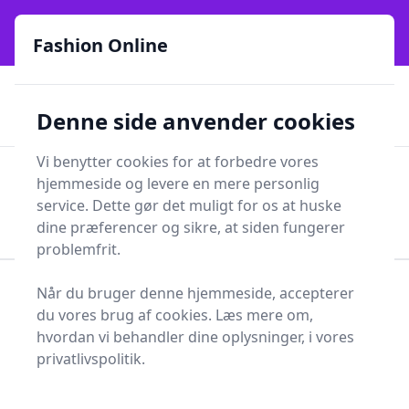
Fashion Online - Din genvej til stil, trends og smarte fund
e menu
online siden 2017
Fashion Online
🏵️
🚀
Kun gode brands
52 forskellige kategorier
Denne side anvender cookies
🚅
⭐⭐⭐⭐⭐
✨
Lynhurtig levering
981 forskellige produkttyper
Vi benytter cookies for at forbedre vores
Fashion Online
hjemmeside og levere en mere personlig
Men
Søg
service. Dette gør det muligt for os at huske
Søg
dine præferencer og sikre, at siden fungerer
problemfrit.
å
blå
Når du bruger denne hjemmeside, accepterer
Forside
Tøj og Accessories
Sko
Vandresko
du vores brug af cookies. Læs mere om,
Vandresko - 320 på
hvordan vi behandler dine oplysninger, i vores
privatlivspolitik.
lager