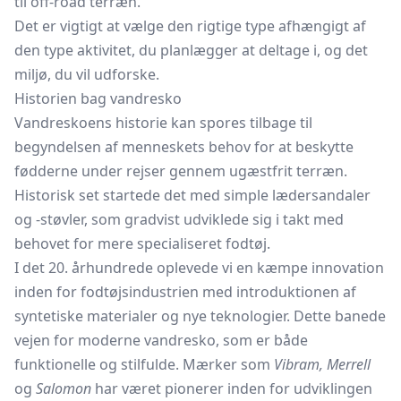
til off-road terræn.
Det er vigtigt at vælge den rigtige type afhængigt af
den type aktivitet, du planlægger at deltage i, og det
miljø, du vil udforske.
Historien bag vandresko
Vandreskoens historie kan spores tilbage til
begyndelsen af menneskets behov for at beskytte
fødderne under rejser gennem ugæstfrit terræn.
Historisk set startede det med simple
lædersandaler
og -støvler, som gradvist udviklede sig i takt med
behovet for mere specialiseret fodtøj.
I det 20. århundrede oplevede vi en kæmpe innovation
inden for fodtøjsindustrien med introduktionen af
syntetiske materialer og nye teknologier. Dette banede
vejen for moderne vandresko, som er både
funktionelle og stilfulde. Mærker som
Vibram, Merrell
og
Salomon
har været pionerer inden for udviklingen