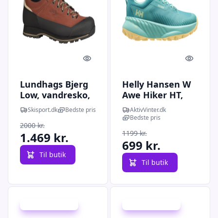
Quick look
Quick l
Lundhags Bjerg
Helly Hansen W
Low, vandresko,
Awe Hiker HT,
unisex, brun
vandresko,
Skisport.dk
Bedste pris
AktivVinter.dk
dame, dark
Bedste pris
2000 kr.
mint/yellow pear
1199 kr.
1.469 kr.
699 kr.
Til butik
Til butik
Udsalg - spar 20 %
Udsalg - spar 30 %