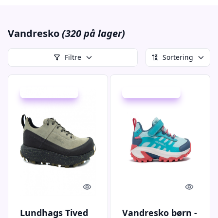
Vandresko
(320 på lager)
Filtre
Sortering
Udsalg - spar 26 %
Udsalg - spar 38 %
Quick look
Quick l
Lundhags Tived
Vandresko børn -