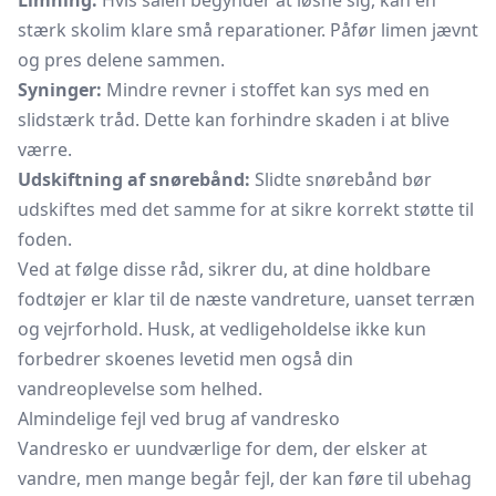
Limning:
Hvis sålen begynder at løsne sig, kan en
stærk skolim klare små reparationer. Påfør limen jævnt
og pres delene sammen.
Syninger:
Mindre revner i stoffet kan sys med en
slidstærk tråd. Dette kan forhindre skaden i at blive
værre.
Udskiftning af snørebånd:
Slidte snørebånd bør
udskiftes med det samme for at sikre korrekt støtte til
foden.
Ved at følge disse råd, sikrer du, at dine holdbare
fodtøjer er klar til de næste vandreture, uanset terræn
og vejrforhold. Husk, at vedligeholdelse ikke kun
forbedrer skoenes levetid men også din
vandreoplevelse som helhed.
Almindelige fejl ved brug af vandresko
Vandresko er uundværlige for dem, der elsker at
vandre, men mange begår fejl, der kan føre til ubehag