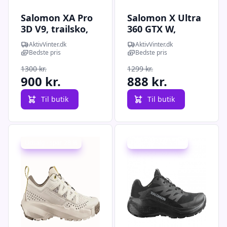
Salomon XA Pro
Salomon X Ultra
3D V9, trailsko,
360 GTX W,
herre, sort/sølv
vandresko,
AktivVinter.dk
AktivVinter.dk
dame, grå
Bedste pris
Bedste pris
1300 kr.
1299 kr.
900 kr.
888 kr.
Til butik
Til butik
Udsalg - spar 28 %
Udsalg - spar 28 %