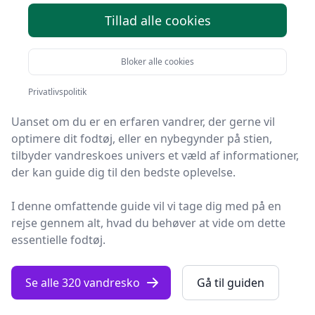
Tillad alle cookies
Kan du mærke eventyret kalde?
En verden af udendørs muligheder venter på dig, og
Bloker alle cookies
de bedste rejsefæller til dine fødder er uden tvivl et
par solide
vandresko
.
Privatlivspolitik
Uanset om du er en erfaren vandrer, der gerne vil
optimere dit fodtøj, eller en nybegynder på stien,
tilbyder vandreskoes univers et væld af informationer,
der kan guide dig til den bedste oplevelse.
I denne omfattende guide vil vi tage dig med på en
rejse gennem alt, hvad du behøver at vide om dette
essentielle fodtøj.
Se alle 320 vandresko
Gå til guiden