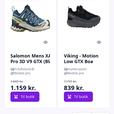
Quick look
Quick l
Salomon Mens XA
Viking - Motion
Pro 3D V9 GTX (Blå
Low GTX Boa
(DARK
Men
Friluftsland.dk
Hunterspoint
BLUE/ICICLE/ALOE)
Bedste pris
Bedste pris
46 2/3)
1449 kr.
1199 kr.
1.159 kr.
839 kr.
Til butik
Til butik