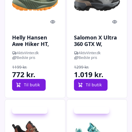
Quick look
Quick l
Helly Hansen
Salomon X Ultra
Awe Hiker HT,
360 GTX W,
vandresko,
vandresko,
AktivVinter.dk
AktivVinter.dk
herre,
dame, grøn
Bedste pris
Bedste pris
grøn/orange
1199 kr.
1299 kr.
772 kr.
1.019 kr.
Til butik
Til butik
Udsalg - spar 26 %
Udsalg - spar 41 %