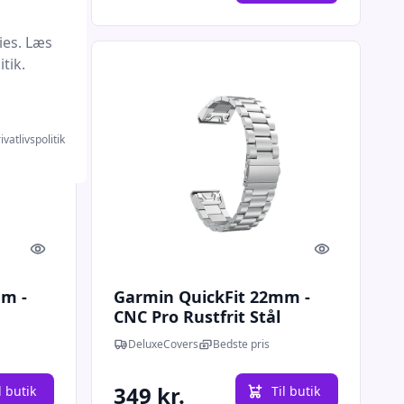
ies. Læs
tik.
ivatlivspolitik
Quick look
Quick look
m -
Garmin QuickFit 22mm -
CNC Pro Rustfrit Stål
Urlænke - Sølv
DeluxeCovers
Bedste pris
349 kr.
l butik
Til butik