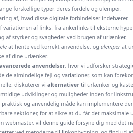
ge forskellige typer, deres fordele og ulemper.
ing af, hvad disse digitale forbindelser indebærer.
variationen af links, fra ankerlinks til eksterne hype
g af styrker og svagheder ved brugen af urlænker.
ele
at hente ved korrekt anvendelse, og
ulemper
at u
se af dine urlænker.
avancerede anvendelser
, hvor vi udforsker strategi
ende de almindelige fejl og variationer, som kan fore
nelle, diskuterer vi
alternativer
til urlænker og kaster
emtidige udviklinger og muligheder inden for linkstr
n praktisk og anvendelig måde kan implementere den i
bare sektioner, for at sikre at du får det maksimale u
ren webmaster, vil denne guide forsyne dig med det n
tter ved metoderne til linkopbygning, og find ud af