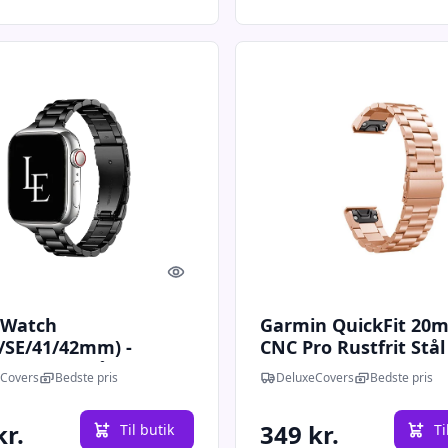
Quick look
 Watch
Garmin QuickFit 20m
0/SE/41/42mm) -
CNC Pro Rustfrit Stål
ri™ Thin Stål
Urlænke - Rose
Covers
Bedste pris
DeluxeCovers
Bedste pris
ke - Sort
kr.
349 kr.
Til butik
Ti