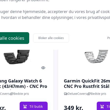
ruger denne hjemmeside, accepterer du vores brug af cook
hvordan vi behandler dine oplysninger, i vores privatlivspoli
 alle cookies
Bloker alle cookies
Pr
Quick look
ng Galaxy Watch 6
Garmin QuickFit 26m
c (43/47mm) - CNC Pro
CNC Pro Rustfrit Stål
it Stål Urlænke - Sort
Urlænke - Sølv
Covers
Bedste pris
DeluxeCovers
Bedste pris
kr.
349 kr.
Til butik
Ti