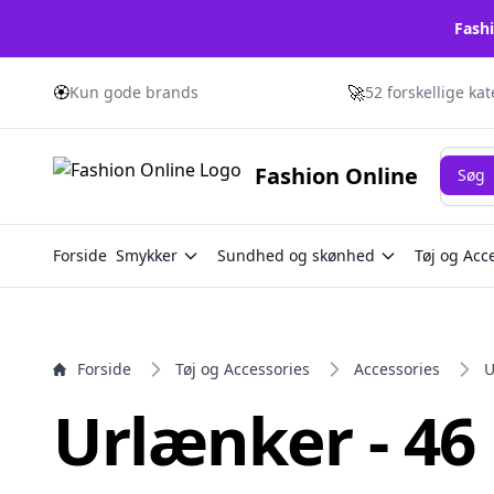
Fashi
e menu
🏵️
🚀
Kun gode brands
52 forskellige ka
Søg
Fashion Online
Søg
Forside
Smykker
Sundhed og skønhed
Tøj og Acc
Forside
Tøj og Accessories
Accessories
U
Urlænker - 46