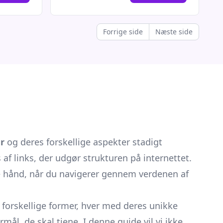
Forrige side
Næste side
r
og deres forskellige aspekter stadigt
af links, der udgør strukturen på internettet.
e hånd, når du navigerer gennem verdenen af
forskellige former, hver med deres unikke
l, de skal tjene. I denne guide vil vi ikke