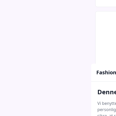
Fashion
Garmi
CNC Pr
Denne
Urlæn
Deluxe
Vi benytt
personlig
349 
sikre, at