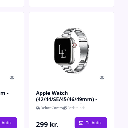
Quick look
Quick look
m -
Apple Watch
(42/44/SE/45/46/49mm) -
L'Empiri™ Thin Stål
DeluxeCovers
Bedste pris
Urlænke - Sølv
299 kr.
l butik
Til butik