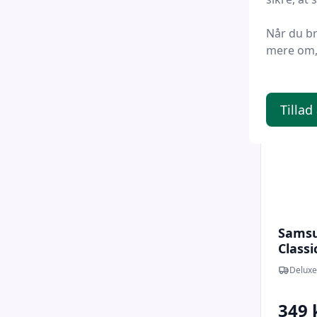
Når du b
mere om, 
Tillad
Samsu
Classi
Rustfr
Deluxe
349 