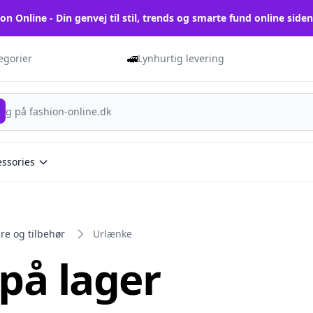
on Online - Din genvej til stil, trends og smarte fund online side
🚅
tegorier
Lynhurtig levering
essories
re og tilbehør
Urlænke
 på lager