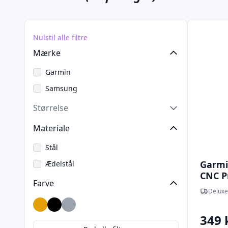
Nulstil alle filtre
Mærke
Garmin
Samsung
Størrelse
Materiale
Stål
Garmi
Ædelstål
CNC Pr
Farve
Urlæn
Deluxe
Guld
Sort
Sølv
349 