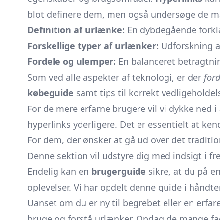
blot definere dem, men også undersøge de man
Definition af urlænke:
En dybdegående forklar
Forskellige typer af urlænker:
Udforskning af 
Fordele og ulemper:
En balanceret betragtnin
Som ved alle aspekter af teknologi, er der
ford
købeguide
samt tips til korrekt vedligeholdel
For de mere erfarne brugere vil vi dykke ned i
hyperlinks yderligere. Det er essentielt at k
For dem, der ønsker at gå ud over det traditio
Denne sektion vil udstyre dig med indsigt i fr
Endelig kan en
brugerguide
sikre, at du på e
oplevelser. Vi har opdelt denne guide i håndter
Uanset om du er ny til begrebet eller en erfa
bruge og forstå urlænker. Opdag de mange face