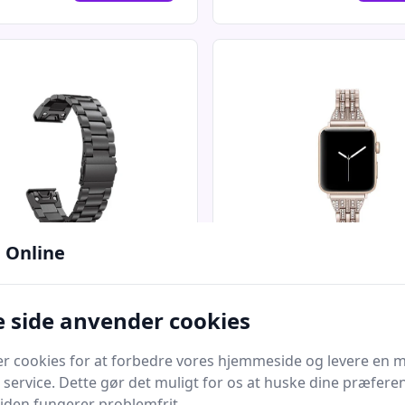
Quick look
 Online
n QuickFit 22mm -
Apple Watch
o Rustfrit Stål
(38/40/SE/41/42mm) -
 side anvender cookies
ke - Sort
Noor Dame Urlænke 
Covers
Bedste pris
DeluxeCovers
Bedste pris
er cookies for at forbedre vores hjemmeside og levere en 
 service. Dette gør det muligt for os at huske dine præfere
kr.
449 kr.
Til butik
Ti
 siden fungerer problemfrit.