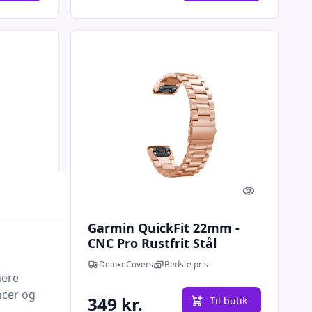
Quick look
Quick look
Garmin QuickFit 22mm -
 Koh-i-
CNC Pro Rustfrit Stål
- Guld
Urlænke - Rose
DeluxeCovers
Bedste pris
mere
ncer og
349 kr.
l butik
Til butik