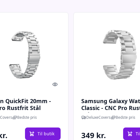
Quick look
n QuickFit 20mm -
Samsung Galaxy Wat
o Rustfrit Stål
Classic - CNC Pro Rust
ke - Sølv
Stål Urlænke - Sølv
Covers
Bedste pris
DeluxeCovers
Bedste pris
kr.
349 kr.
Til butik
Ti