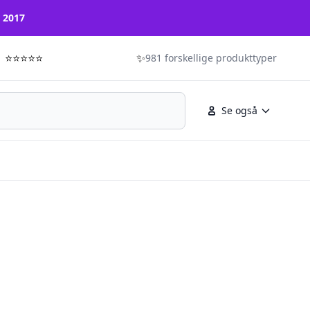
n 2017
⭐⭐⭐⭐⭐
✨
981 forskellige produkttyper
Se også