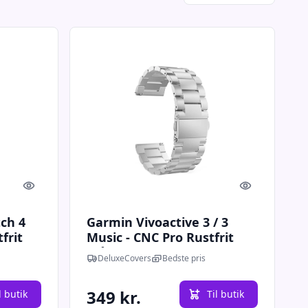
Quick look
Quick look
ch 4
Garmin Vivoactive 3 / 3
frit
Music - CNC Pro Rustfrit
Stål Urlænke - Sølv
DeluxeCovers
Bedste pris
349 kr.
l butik
Til butik