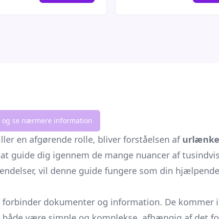
lik og se nærmere information
ler en afgørende rolle, bliver forståelsen af
urlænke
 at guide dig igennem de mange nuancer af tusindvis 
endelser, vil denne guide fungere som din hjælpend
om forbinder dokumenter og information. De kommer i 
både være simple og komplekse, afhængig af det formå