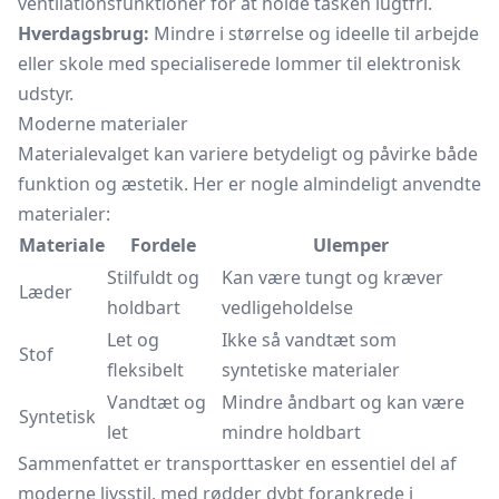
ventilationsfunktioner for at holde tasken lugtfri.
Hverdagsbrug:
Mindre i størrelse og ideelle til arbejde
eller skole med specialiserede lommer til elektronisk
udstyr.
Moderne materialer
Materialevalget kan variere betydeligt og påvirke både
funktion og æstetik. Her er nogle almindeligt anvendte
materialer:
Materiale
Fordele
Ulemper
Stilfuldt og
Kan være tungt og kræver
Læder
holdbart
vedligeholdelse
Let og
Ikke så vandtæt som
Stof
fleksibelt
syntetiske materialer
Vandtæt og
Mindre åndbart og kan være
Syntetisk
let
mindre holdbart
Sammenfattet er transporttasker en essentiel del af
moderne livsstil, med rødder dybt forankrede i