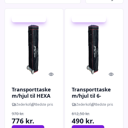
Udsalg - spar 20 %
Udsalg - spar 20 %
Quick look
Quick l
Transporttaske
Transporttaske
m/hjul til HEXA
m/hjul til 6-
50mm 3x6m
kantet, HEXA
Zederkof
Bedste pris
Zederkof
Bedste pris
40mm
970 kr.
612,50 kr.
776 kr.
490 kr.