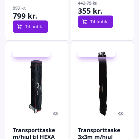
443,75 kr.
899 kr.
355 kr.
799 kr.
Til butik
Til butik
Udsalg - spar 20 %
Udsalg - spar 20 %
Quick look
Quick l
Transporttaske
Transporttaske
m/hjul til HEXA
3x3m m/hjul