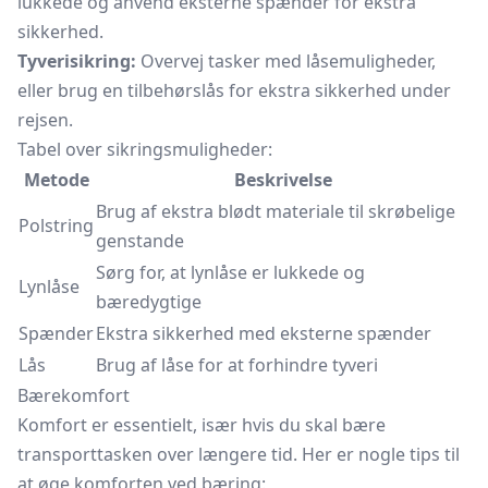
lukkede og anvend eksterne spænder for ekstra
sikkerhed.
Tyverisikring:
Overvej tasker med låsemuligheder,
eller brug en tilbehørslås for ekstra sikkerhed under
rejsen.
Tabel over sikringsmuligheder:
Metode
Beskrivelse
Brug af ekstra blødt materiale til skrøbelige
Polstring
genstande
Sørg for, at lynlåse er lukkede og
Lynlåse
bæredygtige
Spænder
Ekstra sikkerhed med eksterne spænder
Lås
Brug af låse for at forhindre tyveri
Bærekomfort
Komfort er essentielt, især hvis du skal bære
transporttasken over længere tid. Her er nogle tips til
at øge komforten ved bæring: