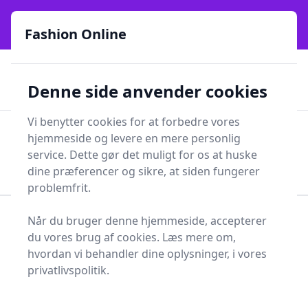
Fashion Online - Din genvej til stil, trends og smarte fund
e menu
online siden 2017
Fashion Online
🏵️
🚀
Kun gode brands
52 forskellige kategorier
Denne side anvender cookies
🚅
⭐⭐⭐⭐⭐
✨
Lynhurtig levering
981 forskellige produkttyper
Vi benytter cookies for at forbedre vores
Fashion Online
hjemmeside og levere en mere personlig
Men
Søg
service. Dette gør det muligt for os at huske
Søg
dine præferencer og sikre, at siden fungerer
problemfrit.
Når du bruger denne hjemmeside, accepterer
Forside
Tøj og Accessories
Accessories
Tasker
du vores brug af cookies. Læs mere om,
Transporttaske
hvordan vi behandler dine oplysninger, i vores
Transporttasker - 45 på
privatlivspolitik.
lager