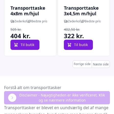
Transporttaske
Transporttaske
4x8m m/hjul
3x4,5m m/hjul
Zederkof
Bedste pris
Zederkof
Bedste pris
505 kr.
402,50 kr.
404 kr.
322 kr.
Til butik
Til butik
Forrige side
Næste side
Forstå alt om transporttasker
Disclaimer - Nøjagtigheden er ikke verificeret. Klik
og se nærmere information
Transporttasker er blevet en uundværlig del af mange