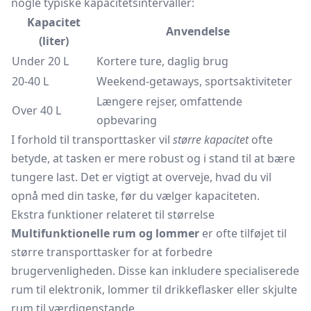
nogle typiske kapacitetsintervaller:
Kapacitet
Anvendelse
(liter)
Under 20 L
Kortere ture, daglig brug
20-40 L
Weekend-getaways, sportsaktiviteter
Længere rejser, omfattende
Over 40 L
opbevaring
I forhold til transporttasker vil
større kapacitet
ofte
betyde, at tasken er mere robust og i stand til at bære
tungere last. Det er vigtigt at overveje, hvad du vil
opnå med din taske, før du vælger kapaciteten.
Ekstra funktioner relateret til størrelse
Multifunktionelle rum og lommer
er ofte tilføjet til
større transporttasker for at forbedre
brugervenligheden. Disse kan inkludere specialiserede
rum til elektronik, lommer til drikkeflasker eller skjulte
rum til værdigenstande.