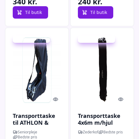
340 kr.
240 kr.
Til butik
Til butik
Udsalg - spar 11 %
Udsalg - spar 20 %
Quick look
Quick l
Transporttaske
Transporttaske
til ATHLON &
4x6m m/hjul
SERVER Rollator
Seniorpleje
Zederkof
Bedste pris
Bedste pris