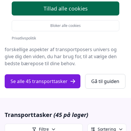
Tillad alle cookies
Transporttasker er blevet en uundværlig del af mange
menneskers hverdag, hvad enten man bruger dem til
Bloker alle cookies
arbejde, rejse eller til fritidsaktiviteter.
Privatlivspolitik
Denne omfattende vejledning vil dykke ned i
forskellige aspekter af transportposers univers og
give dig den viden, du har brug for, til at vælge den
bedste bærepose til dine behov.
Se alle 45 transporttasker
Gå til guiden
Transporttasker
(45 på lager)
Filtre
Sortering