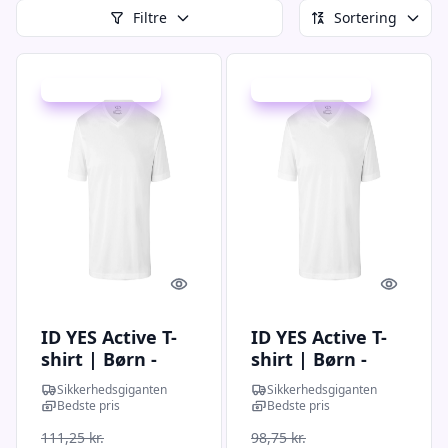
Filtre
Sortering
Udsalg - spar 20 %
Udsalg - spar 20 %
Quick look
Quick l
ID YES Active T-
ID YES Active T-
shirt | Børn -
shirt | Børn -
42030 - Hvid / 3XL
42030 - Hvid / M |
Sikkerhedsgiganten
Sikkerhedsgiganten
| T-shirts |
T-shirts |
Bedste pris
Bedste pris
Spar20% |
Spar20% |
111,25 kr.
98,75 kr.