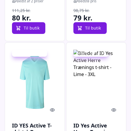
3XL
| T-shirts |
Bedst af 2 priser
Bedste pris
Spar20% |
111,25 kr.
98,75 kr.
80 kr.
79 kr.
Til butik
Til butik
Udsalg - spar 20 %
Udsalg - spar 20 %
Quick look
Quick l
ID YES Active T-
ID Yes Active