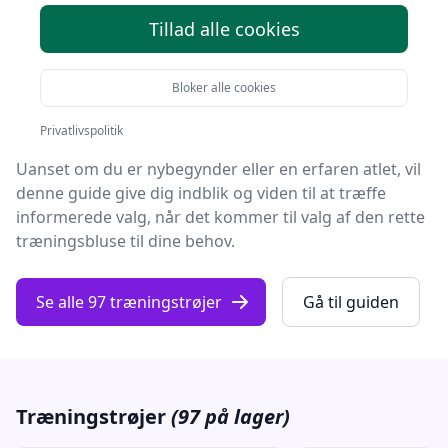
Tillad alle cookies
Velkommen til 'Din omfattende vejledning til alt om
træningstrøjer', hvor vi dykker ned i verdenen af
Bloker alle cookies
sportstøj designet til at forvandle din
træningsoplevelse.
Privatlivspolitik
Uanset om du er nybegynder eller en erfaren atlet, vil
denne guide give dig indblik og viden til at træffe
informerede valg, når det kommer til valg af den rette
træningsbluse til dine behov.
Se alle 97 træningstrøjer
Gå til guiden
Træningstrøjer
(97 på lager)