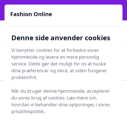
Fashion Online - Din genvej til stil, trends og smarte fund
e menu
online siden 2017
Fashion Online
🏵️
🚀
Kun gode brands
52 forskellige kategorier
Denne side anvender cookies
🚅
⭐⭐⭐⭐⭐
✨
Lynhurtig levering
981 forskellige produkttyper
Vi benytter cookies for at forbedre vores
Fashion Online
hjemmeside og levere en mere personlig
Men
Søg
service. Dette gør det muligt for os at huske
Søg
dine præferencer og sikre, at siden fungerer
problemfrit.
Når du bruger denne hjemmeside, accepterer
Forside
Tøj og Accessories
Tøj
T-shirts og trøjer
du vores brug af cookies. Læs mere om,
Træningstrøje
hvordan vi behandler dine oplysninger, i vores
Træningstrøjer - 97 på
privatlivspolitik.
lager