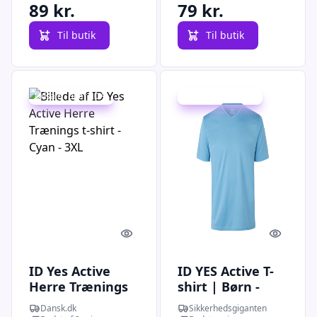
89 kr.
79 kr.
Til butik
Til butik
Udsalg - spar 20 %
Udsalg - spar 20 %
Quick look
Quick l
ID Yes Active
ID YES Active T-
Herre Trænings
shirt | Børn -
t-shirt - Cyan -
42030 - Cyan / XL
Dansk.dk
Sikkerhedsgiganten