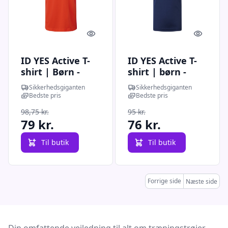
Quick look
Quick l
ID YES Active T-
ID YES Active T-
shirt | Børn -
shirt | børn -
42030 - Orange /
42030 - Mørk
Sikkerhedsgiganten
Sikkerhedsgiganten
2XL | T-shirts |
kongeblå / 12/14
Bedste pris
Bedste pris
Spar20% |
| T-shirts |
98,75 kr.
95 kr.
Spar20% | T-
79 kr.
76 kr.
shirts
Til butik
Til butik
Forrige side
Næste side