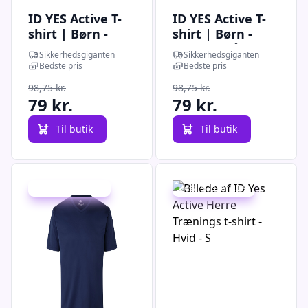
ID YES Active T-
ID YES Active T-
shirt | Børn -
shirt | Børn -
42030 - Hvid / XL
42030 - Grå
Sikkerhedsgiganten
Sikkerhedsgiganten
| T-shirts |
melange / XS | T-
Bedste pris
Bedste pris
Spar20% |
shirts | Spar20%
98,75 kr.
98,75 kr.
|
79 kr.
79 kr.
Til butik
Til butik
Udsalg - spar 20 %
Udsalg - spar 20 %