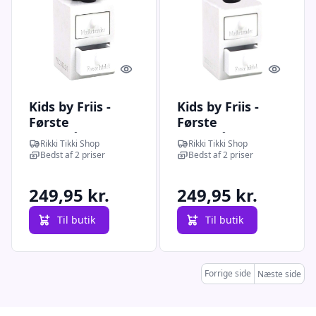
Quick look
Quick l
Kids by Friis -
Kids by Friis -
Første
Første
tand/hårlok,
tand/hårlok,
Rikki Tikki Shop
Rikki Tikki Shop
vædderen
skorpionen
Bedst af 2 priser
Bedst af 2 priser
249,95 kr.
249,95 kr.
Til butik
Til butik
Forrige side
Næste side