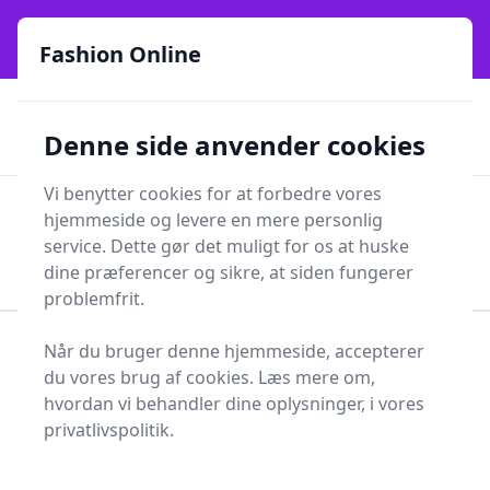
Fashion Online - Din genvej til stil, trends og smarte fund
e menu
online siden 2017
Fashion Online
🏵️
🚀
Kun gode brands
52 forskellige kategorier
Denne side anvender cookies
🚅
⭐⭐⭐⭐⭐
✨
Lynhurtig levering
981 forskellige produkttyper
Vi benytter cookies for at forbedre vores
Fashion Online
hjemmeside og levere en mere personlig
Men
Søg
service. Dette gør det muligt for os at huske
Søg
dine præferencer og sikre, at siden fungerer
problemfrit.
Når du bruger denne hjemmeside, accepterer
Forside
Sundhed og skønhed
Personlig Pleje
du vores brug af cookies. Læs mere om,
Tandpleje
Tandæske
hvordan vi behandler dine oplysninger, i vores
Bedste tandæsker - 16
privatlivspolitik.
anbefalinger