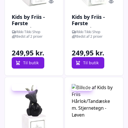
Quick look
Quick l
Kids by Friis -
Kids by Friis -
Første
Første
tand/hårlok,
tand/hårlok,
Rikki Tikki Shop
Rikki Tikki Shop
skytten
tvillingen
Bedst af 2 priser
Bedst af 2 priser
249,95 kr.
249,95 kr.
Til butik
Til butik
Spar -100 kr.
Spar 20 kr.