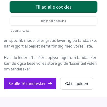
Tillad alle cookies
Find de bedste tandæsker på Fashion Online! Vi har
udvalgt 16 top-produkter, så du er sikret kvalitet og
Bloker alle cookies
værdi.
Privatlivspolitik
Hvad enten du leder efter kvalitet, et prisvenligt valg,
en specifik model eller gratis levering på tandæske,
har vi gjort arbejdet nemt for dig med vores liste.
Hvis du leder efter flere oplysninger om tandæsker
kan du også læse vores store guide 'Essentiel viden
om tandæsker'
Se alle 16 tandæsker
Gå til guiden