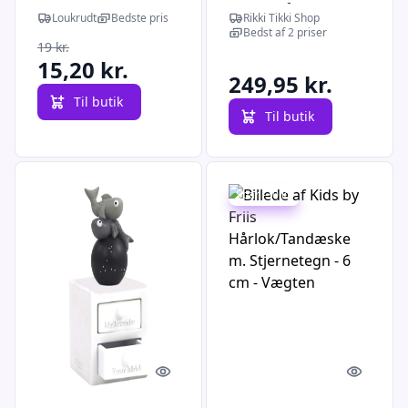
tand/hårlok,
Loukrudt
Bedste pris
Rikki Tikki Shop
vandmanden
Bedst af 2 priser
19 kr.
15,20 kr.
249,95 kr.
Til butik
Til butik
Spar -30 kr.
Quick look
Quick l