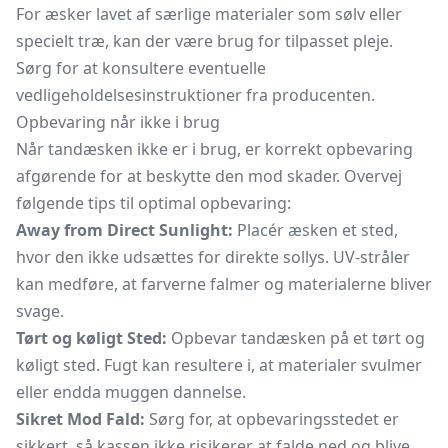
For æsker lavet af særlige materialer som sølv eller
specielt træ, kan der være brug for tilpasset pleje.
Sørg for at konsultere eventuelle
vedligeholdelsesinstruktioner fra producenten.
Opbevaring når ikke i brug
Når tandæsken ikke er i brug, er korrekt opbevaring
afgørende for at beskytte den mod skader. Overvej
følgende tips til optimal opbevaring:
Away from Direct Sunlight:
Placér æsken et sted,
hvor den ikke udsættes for direkte sollys. UV-stråler
kan medføre, at farverne falmer og materialerne bliver
svage.
Tørt og køligt Sted:
Opbevar tandæsken på et tørt og
køligt sted. Fugt kan resultere i, at materialer svulmer
eller endda muggen dannelse.
Sikret Mod Fald:
Sørg for, at opbevaringsstedet er
sikkert, så kassen ikke risikerer at falde ned og blive