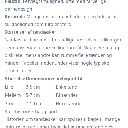
Plastik:
Letvægtsmulighed, ofte med farverige
børnedesign.
Keramik:
Mange designmuligheder og en følelse af
skrøbelighed som tilføjer værdi.
Størrelser af tandæsker
Tandæsker kommer i forskellige størrelser, hvilket gør
dem passende til forskellige formål. Nogle er små og
diskrete, mens andre kan rumme flere tænder og
minder. Tabellen nedenunder viser nogle typiske
dimensioner:
Størrelse
Dimensioner
Velegnet til
Lille
3-5 cm
Enkeltand
Mellem
5-7 cm
Få tænder
Stor
7-10 cm
Flere tænder
Kort historisk baggrund
Historien om tandæsker kan spores tilbage til mange
kulturelle traditioner, hvor det at tabe en tand blev