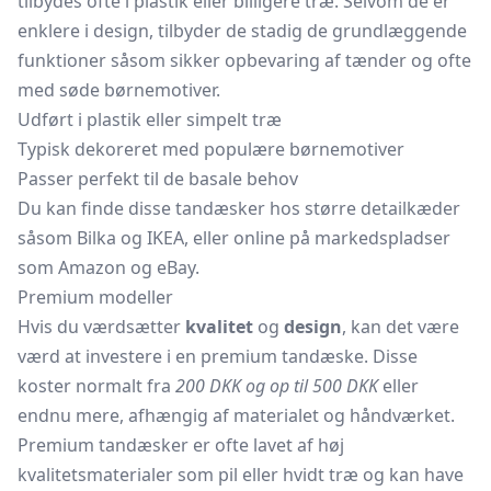
tilbydes ofte i plastik eller billigere træ. Selvom de er
enklere i design, tilbyder de stadig de grundlæggende
funktioner såsom sikker opbevaring af tænder og ofte
med søde børnemotiver.
Udført i plastik eller simpelt træ
Typisk dekoreret med populære børnemotiver
Passer perfekt til de basale behov
Du kan finde disse tandæsker hos større detailkæder
såsom Bilka og IKEA, eller online på markedspladser
som Amazon og eBay.
Premium modeller
Hvis du værdsætter
kvalitet
og
design
, kan det være
værd at investere i en premium tandæske. Disse
koster normalt fra
200 DKK og op til 500 DKK
eller
endnu mere, afhængig af materialet og håndværket.
Premium tandæsker er ofte lavet af høj
kvalitetsmaterialer som pil eller hvidt træ og kan have