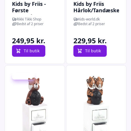
Kids by Friis -
Kids by Friis
Første
Hårlok/Tandæske
tand/hårlok,
m. Stjernetegn -
Rikki Tikki Shop
Kids-world.dk
fisken
6 cm - Vægten
Bedst af 2 priser
Bedst af 2 priser
249,95 kr.
229,95 kr.
Til butik
Til butik
Spar -50 kr.