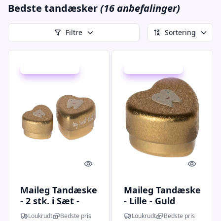
Bedste tandæsker
(16 anbefalinger)
Filtre
Sortering
Udsalg - spar 20 %
Udsalg - spar 20 %
Quick look
Quick l
Maileg Tandæske
Maileg Tandæske
- 2 stk. i Sæt -
- Lille - Guld
Guld
Loukrudt
Bedste pris
Loukrudt
Bedste pris