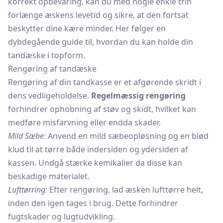
korrekt opbevaring, kan du med nogle enkle trin
forlænge æskens levetid og sikre, at den fortsat
beskytter dine kære minder. Her følger en
dybdegående guide til, hvordan du kan holde din
tandæske i topform.
Rengøring af tandæske
Rengøring af din tandkasse er et afgørende skridt i
dens vedligeholdelse.
Regelmæssig rengøring
forhindrer ophobning af støv og skidt, hvilket kan
medføre misfarvning eller endda skader.
Mild Sæbe:
Anvend en mild sæbeopløsning og en blød
klud til at tørre både indersiden og ydersiden af
kassen. Undgå stærke kemikalier da disse kan
beskadige materialet.
Lufttørring:
Efter rengøring, lad æsken lufttørre helt,
inden den igen tages i brug. Dette forhindrer
fugtskader og lugtudvikling.