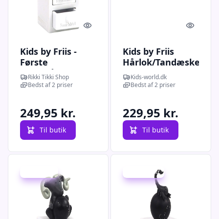
Quick look
Quick l
Kids by Friis -
Kids by Friis
Første
Hårlok/Tandæske
tand/hårlok,
m. Stjernetegn -
Rikki Tikki Shop
Kids-world.dk
stenbukken
Løven
Bedst af 2 priser
Bedst af 2 priser
249,95 kr.
229,95 kr.
Til butik
Til butik
Spar -50 kr.
Spar -190 kr.