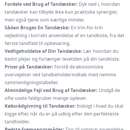
Fordele ved Brug af Tandæsker:
Dyk ned i, hvordan
tandæsker kan tilbyde ikke kun praktiske synergier,
men også tjene som kærlige minder.
Sådan Bruges En Tandæske:
En trin-for-trin
vejledning i korrekt anvendelse af en tandkiste, fra det
første tandfald til opbevaring.
Vedligeholdelse af Din Tandæske:
Lær hvordan du
bedst plejer og forlænger levetiden på din tandkiste.
Priser på Tandæsker:
Forstå de økonomiske
overvejelser ved tandbeholderindkøb med nemme
sammenligningstabeller.
Almindelige Fejl ved Brug af Tandæsker:
Undgå de
ofte usete faldgruber mange oplever.
Købsrådgivning til Tandæsker:
Indsigt i hvad du skal
kigge efter, når du er på udkig efter den perfekteste
tandholder.
Bedste Fremgangsmåder:
Tips til optimal anvendelse