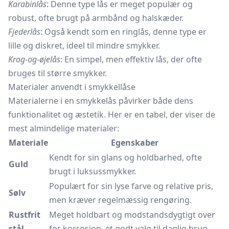
Karabinlås
: Denne type lås er meget populær og
robust, ofte brugt på armbånd og halskæder.
Fjederlås
: Også kendt som en ringlås, denne type er
lille og diskret, ideel til mindre smykker.
Krog-og-øjelås
: En simpel, men effektiv lås, der ofte
bruges til større smykker.
Materialer anvendt i smykkellåse
Materialerne i en smykkelås påvirker både dens
funktionalitet og æstetik. Her er en tabel, der viser de
mest almindelige materialer:
Materiale
Egenskaber
Kendt for sin glans og holdbarhed, ofte
Guld
brugt i luksussmykker.
Populært for sin lyse farve og relative pris,
Sølv
men kræver regelmæssig rengøring.
Rustfrit
Meget holdbart og modstandsdygtigt over
stål
for korrosion, et godt valg til daglig brug.