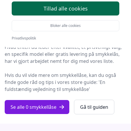
2025
Tillad alle cookies
Søger du efter de bedste smykkellåse? På Fashion
Online har vi udvalgt de 0 mest populære produkter,
Bloker alle cookies
så du nemt kan træffe et godt valg.
Privatlivspolitik
Hvad enten du leder efter kvalitet, et prisvenligt valg,
en specifik model eller gratis levering på smykkelås,
har vi gjort arbejdet nemt for dig med vores liste.
Hvis du vil vide mere om smykkellåse, kan du også
finde gode råd og tips i vores store guide: 'En
fuldstændig vejledning til smykkellåse'
Se alle 0 smykkellåse
Gå til guiden