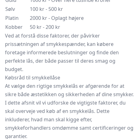
Guld
1000 kr - Over flere tusinde kroner
Sølv
100 kr - 500 kr
Platin
2000 kr - Oplagt højere
Kobber
50 kr - 200 kr
Ved at forstå disse faktorer, der påvirker
prissætningen af smykkespænder, kan købere
foretage informerede beslutninger og finde den
perfekte lås, der både passer til deres smag og
budget.
Købsråd til smykkellåse
At vælge den rigtige smykkelås er afgørende for at
sikre både æstetikken og sikkerheden af dine smykker.
I dette afsnit vil vi udforske de vigtigste faktorer, du
skal overveje ved køb af en smykkelås. Dette
inkluderer, hvad man skal kigge efter,
smykkeforhandlers omdømme samt certificeringer og
garantier.