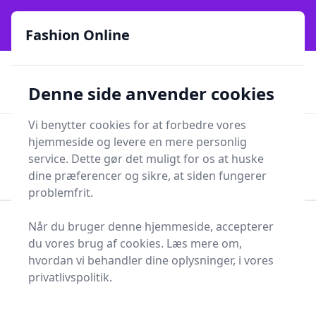
Fashion Online - Din genvej til stil, trends og smarte fund
e menu
online siden 2017
Fashion Online
🏵️
🚀
Kun gode brands
52 forskellige kategorier
Denne side anvender cookies
🚅
⭐⭐⭐⭐⭐
✨
Lynhurtig levering
981 forskellige produkttyper
Vi benytter cookies for at forbedre vores
Fashion Online
hjemmeside og levere en mere personlig
Men
Søg
service. Dette gør det muligt for os at huske
Søg
dine præferencer og sikre, at siden fungerer
problemfrit.
Når du bruger denne hjemmeside, accepterer
Forside
Smykker
Øvrige Smykker
Smykkelås
du vores brug af cookies. Læs mere om,
Topliste over de 0
hvordan vi behandler dine oplysninger, i vores
privatlivspolitik.
bedste smykkellåse i