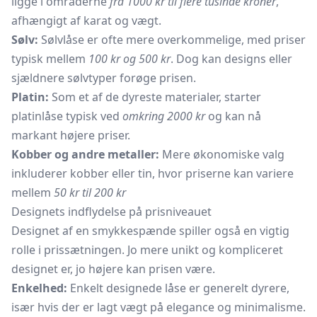
ligge i områderne
fra 1000 kr til flere tusinde kroner
,
afhængigt af karat og vægt.
Sølv:
Sølvlåse
er ofte mere overkommelige, med priser
typisk mellem
100 kr og 500 kr
. Dog kan designs eller
sjældnere sølvtyper forøge prisen.
Platin:
Som et af de dyreste materialer, starter
platinlåse typisk ved
omkring 2000 kr
og kan nå
markant højere priser.
Kobber og andre metaller:
Mere økonomiske valg
inkluderer kobber eller tin, hvor priserne kan variere
mellem
50 kr til 200 kr
Designets indflydelse på prisniveauet
Designet af en smykkespænde spiller også en vigtig
rolle i prissætningen. Jo mere unikt og kompliceret
designet er, jo højere kan prisen være.
Enkelhed:
Enkelt designede låse er generelt dyrere,
især hvis der er lagt vægt på elegance og minimalisme.