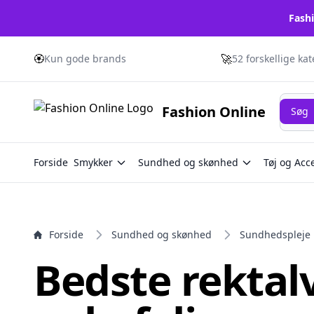
Fashi
e menu
🏵️
🚀
Kun gode brands
52 forskellige ka
Søg
Fashion Online
Søg
Forside
Smykker
Sundhed og skønhed
Tøj og Acc
Forside
Sundhed og skønhed
Sundhedspleje
Bedste rektal