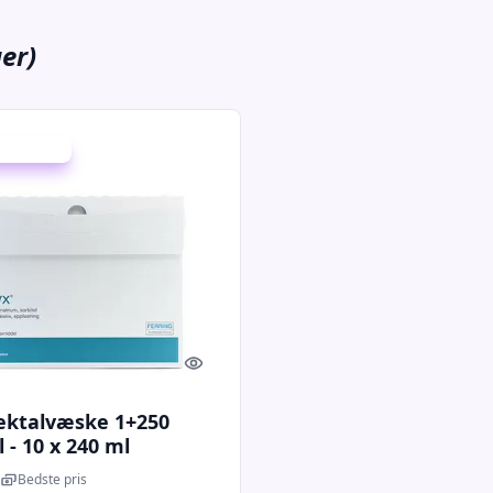
er)
 spar 29 %
Quick look
rektalvæske 1+250
- 10 x 240 ml
Bedste pris