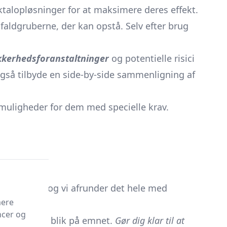
talopløsninger for at maksimere deres effekt.
 faldgruberne, der kan opstå. Selv efter brug
kkerhedsforanstaltninger
og potentielle risici
 også tilbyde en side-by-side sammenligning af
uligheder for dem med specielle krav.
slutninger, og vi afrunder det hele med
mere
ncer og
 360-graders blik på emnet.
Gør dig klar til at