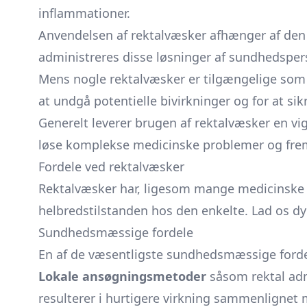
inflammationer.
Anvendelsen af rektalvæsker afhænger af den 
administreres disse løsninger af sundhedspe
Mens nogle rektalvæsker er tilgængelige som f
at undgå potentielle bivirkninger og for at sik
Generelt leverer brugen af rektalvæsker en v
løse komplekse medicinske problemer og fre
Fordele ved rektalvæsker
Rektalvæsker har, ligesom mange medicinske
helbredstilstanden hos den enkelte. Lad os dy
Sundhedsmæssige fordele
En af de væsentligste sundhedsmæssige fordele
Lokale ansøgningsmetoder
såsom rektal admi
resulterer i hurtigere virkning sammenlignet 