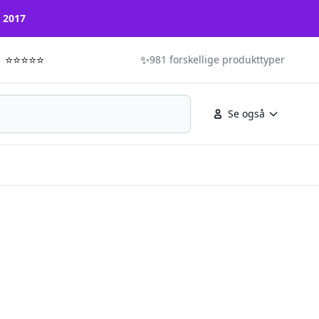
n 2017
⭐⭐⭐⭐⭐
✨
981 forskellige produkttyper
Se også