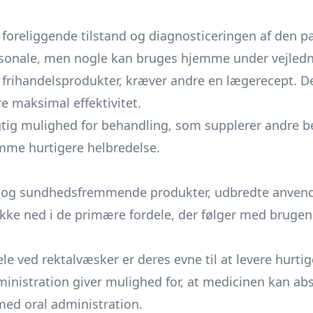
foreliggende tilstand og diagnosticeringen af den p
rsonale, men nogle kan bruges hjemme under vejledn
rihandelsprodukter, kræver andre en lægerecept. Det
re maksimal effektivitet.
igtig mulighed for behandling, som supplerer andre 
mme hurtigere helbredelse.
 og sundhedsfremmende produkter, udbredte anvende
kke ned i de primære fordele, der følger med brugen 
 ved rektalvæsker er deres evne til at levere hurtige
nistration giver mulighed for, at medicinen kan abso
med oral administration.