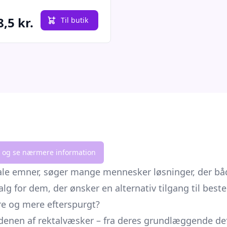
,5 kr.
Til butik
lik og se nærmere information
ale emner, søger mange mennesker løsninger, der bå
alg for dem, der ønsker en alternativ tilgang til b
re og mere efterspurgt?
enen af rektalvæsker – fra deres grundlæggende defin