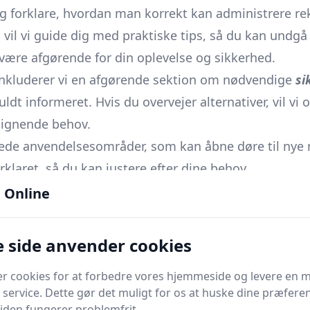
 forklare, hvordan man korrekt kan administrere rek
 vil vi guide dig med praktiske tips, så du kan undgå
være afgørende for din oplevelse og sikkerhed.
 inkluderer vi en afgørende sektion om nødvendige
si
dt informeret. Hvis du overvejer alternativer, vil vi
lignende behov.
de anvendelsesområder, som kan åbne døre til nye m
rklaret, så du kan justere efter dine behov.
 Online
 side anvender cookies
rce for dem, der ønsker at træffe informerede købsbe
er cookies for at forbedre vores hjemmeside og levere en 
evelse endnu bedre.
 service. Dette gør det muligt for os at huske dine præfere
er af rektalvæsker, lover denne guide at give dig et
 siden fungerer problemfrit.