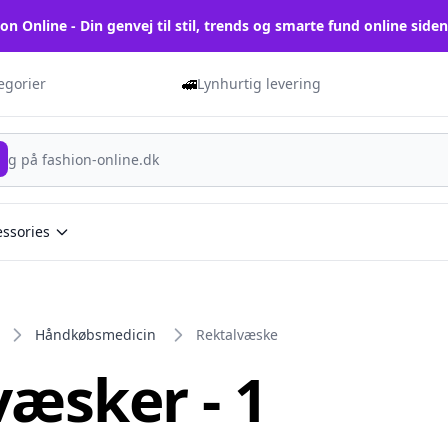
on Online - Din genvej til stil, trends og smarte fund online side
🚅
tegorier
Lynhurtig levering
essories
Håndkøbsmedicin
Rektalvæske
væsker - 1