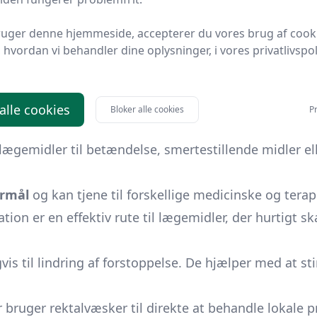
ledes tilgang – velkommen til din ultimative guide 
ruger denne hjemmeside, accepterer du vores brug af cook
hvordan vi behandler dine oplysninger, i vores privatlivspoli
esignet til at blive administreret gennem endetarm
i blodstrømmen eller at virke lokalt i tarmene.
Rektal
ænkt at opfylde.
 alle cookies
Bloker alle cookies
Pr
t), supponerede opløsninger og rektumelektriske kro
lægemidler til betændelse, smertestillende midler el
ormål
og kan tjene til forskellige medicinske og terap
ation er en effektiv rute til lægemidler, der hurtigt s
vis til lindring af forstoppelse. De hjælper med at 
r bruger rektalvæsker til direkte at behandle lokale