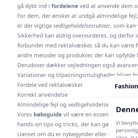
gå dybt ind i
fordelene
ved at anvende dem og
For dem, der ønsker at undgå almindelige fejl,
er der vigtige
vedligeholdelsesrutiner
, som kan 
Sikkerhed kan aldrig overvurderes, og derfor
forbundet med rektalvæsker, så du kan være ful
andre metoder og produkter, der kan opfylde 
Derudover dækker vejledningen også avancere
Variationer og tilpasningsmuligheder bliver fo
Fordele ved rektalvæsker
Fashion
Korrekt anvendelse
Almindelige fejl og vedligeholdelse
Denne
Vores
købsguide
vil være en essentiel ressou
Vi benytt
hands-on tips og tricks, der kan gøre din opl
personlig
Uanset om du er nybegynder eller erfaren brug
sikre, at