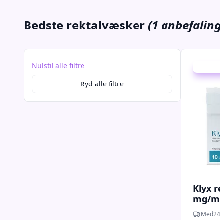
Bedste rektalvæsker
(1 anbefaling
Nulstil alle filtre
Udsalg -
Ryd alle filtre
Klyx 
mg/ml 
Med24