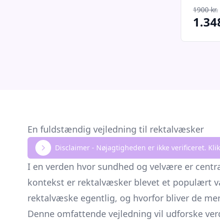
1900 kr.
1.348
En fuldstændig vejledning til rektalvæsker
Disclaimer - Nøjagtigheden er ikke verificeret. K
I en verden hvor sundhed og velvære er centr
kontekst er rektalvæsker blevet et populært v
rektalvæske egentlig, og hvorfor bliver de me
Denne omfattende vejledning vil udforske verd