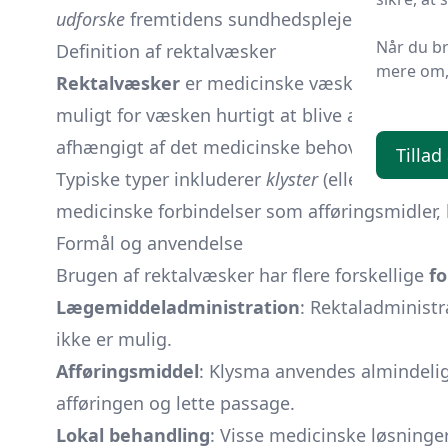
udforske
fremtidens sundhedspleje med en ander
Når du b
Definition af rektalvæsker
mere om, 
Rektalvæsker
er medicinske væsker, der er d
muligt for væsken hurtigt at blive absorberet 
afhængigt af det medicinske behov, de er tilt
Tillad
Typiske typer inkluderer
klyster
(eller lavemen
medicinske forbindelser som afføringsmidler, 
Formål og anvendelse
Brugen af rektalvæsker har flere forskellige
f
Lægemiddeladministration
: Rektaladministr
ikke er mulig.
Afføringsmiddel
: Klysma anvendes almindelig
afføringen og lette passage.
Lokal behandling
: Visse medicinske løsninge