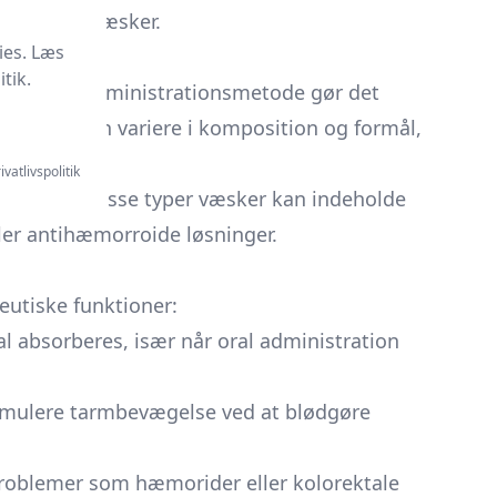
til rektalvæsker.
ies. Læs
tik.
en. Denne administrationsmetode gør det
e væsker
kan variere i komposition og formål,
ivatlivspolitik
psmidler. Disse typer væsker kan indeholde
ler antihæmorroide løsninger.
eutiske funktioner:
kal absorberes, især når oral administration
stimulere tarmbevægelse ved at blødgøre
 problemer som hæmorider eller kolorektale