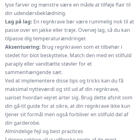
lyse farver og mønstre være en måde at tilføje flair til
din udendørsbeklædning.
Lag på lag:
En regnkrave bør være rummelig nok til at
passe over en jakke eller trøje. Overvej lag, så du kan
tilpasse dig temperaturændringer.
Aksentuering:
Brug regnkraven som et tilbehør i
stedet for blot beskyttelse. Match den med en stilfuld
paraply
eller vandtætte støvler for et
sammenhængende sæt.
Ved at implementere disse tips og tricks kan du få
maksimal nytteværdi og stil ud af din regnkrave,
uanset hvordan vejret arter sig. Brug dette afsnit som
din gå-til guide for at sikre, at din regnkrave ikke kun
tjener sit formål men også forbliver en stilfuld del af
din garderobe.
Almindelige fejl og best practices
I denne sektion vil vi udforske nogle af de mest