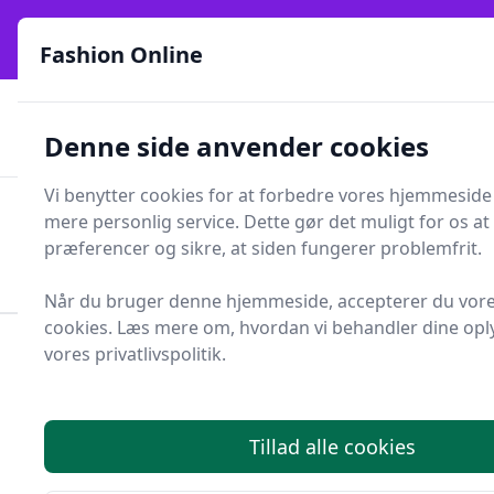
Fashion Online - Din genvej til stil, trends og smarte fund
e menu
online siden 2017
Fashion Online
🏵️
🚀
Kun gode brands
52 forskellige kategorier
Denne side anvender cookies
🚅
⭐⭐⭐⭐⭐
✨
Lynhurtig levering
981 forskellige produkttyper
Vi benytter cookies for at forbedre vores hjemmeside
Fashion Online
mere personlig service. Dette gør det muligt for os at
Men
Søg
præferencer og sikre, at siden fungerer problemfrit.
Søg
Når du bruger denne hjemmeside, accepterer du vore
cookies. Læs mere om, hvordan vi behandler dine oply
vores privatlivspolitik.
Forside
Tøj og Accessories
Tøj
Regntøj og gummistøvler
Regnkrave
Top 2 bedste regnkraver
Tillad alle cookies