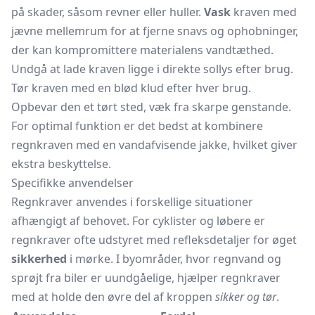
på skader, såsom revner eller huller.
Vask
kraven med
jævne mellemrum for at fjerne snavs og ophobninger,
der kan kompromittere materialens vandtæthed.
Undgå at lade kraven ligge i direkte sollys efter brug.
Tør kraven med en blød klud efter hver brug.
Opbevar den et tørt sted, væk fra skarpe genstande.
For optimal funktion er det bedst at kombinere
regnkraven med en vandafvisende jakke, hvilket giver
ekstra beskyttelse.
Specifikke anvendelser
Regnkraver anvendes i forskellige situationer
afhængigt af behovet. For cyklister og løbere er
regnkraver ofte udstyret med refleksdetaljer for øget
sikkerhed
i mørke. I byområder, hvor regnvand og
sprøjt fra biler er uundgåelige, hjælper regnkraver
med at holde den øvre del af kroppen
sikker og tør
.