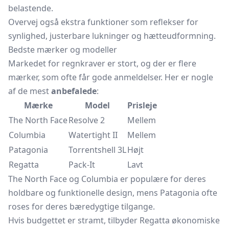
belastende.
Overvej også ekstra funktioner som reflekser for
synlighed, justerbare lukninger og hætteudformning.
Bedste mærker og modeller
Markedet for regnkraver er stort, og der er flere
mærker, som ofte får gode anmeldelser. Her er nogle
af de mest
anbefalede
:
Mærke
Model
Prisleje
The North Face
Resolve 2
Mellem
Columbia
Watertight II
Mellem
Patagonia
Torrentshell 3L
Højt
Regatta
Pack-It
Lavt
The North Face og Columbia er populære for deres
holdbare og funktionelle design, mens Patagonia ofte
roses for deres bæredygtige tilgange.
Hvis budgettet er stramt, tilbyder Regatta økonomiske