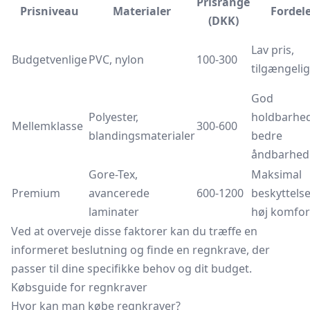
Prisrange
Prisniveau
Materialer
Fordel
(DKK)
Lav pris,
Budgetvenlige
PVC, nylon
100-300
tilgængeli
God
Polyester,
holdbarhed
Mellemklasse
300-600
blandingsmaterialer
bedre
åndbarhed
Gore-Tex,
Maksimal
Premium
avancerede
600-1200
beskyttelse
laminater
høj komfor
Ved at overveje disse faktorer kan du træffe en
informeret beslutning og finde en regnkrave, der
passer til dine specifikke behov og dit budget.
Købsguide for regnkraver
Hvor kan man købe regnkraver?