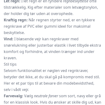
Let regn:
I let regn er en tyndere
regnbeskyttelse
ofte
tilstrækkelig. Kig efter materialer som letvægtsnylon,
der holder dig tør uden at overophede.
Kraftig regn:
Når regnen styrter ned, er en tykkere
regnkrave af PVC eller gummi ideel for maksimal
beskyttelse.
Vind:
I blæsende vejr kan regnkraver med
snørelukning eller justerbar elastik i livet tilbyde ekstra
komfort og forhindre, at vinden trænger ind under
kraven.
Stil tips
Selvom funktionalitet er nøglen ved regnkraver,
betyder det ikke, at du skal gå på kompromis med stil.
Her er et par tips til at bevare din modebevidsthed,
selv i vådt vejr.
Farvevalg:
Vælg
neutrale farver
som sort, navy eller grå
for en klassisk look. Hvis du ønsker at skille dig ud, kan