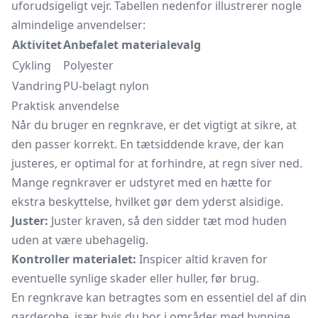
uforudsigeligt vejr. Tabellen nedenfor illustrerer nogle
almindelige anvendelser:
Aktivitet
Anbefalet materialevalg
Cykling
Polyester
Vandring
PU-belagt nylon
Praktisk anvendelse
Når du bruger en regnkrave, er det vigtigt at sikre, at
den passer korrekt. En tætsiddende krave, der kan
justeres, er optimal for at forhindre, at regn siver ned.
Mange regnkraver er udstyret med en hætte for
ekstra beskyttelse, hvilket gør dem yderst alsidige.
Juster:
Juster kraven, så den sidder tæt mod huden
uden at være ubehagelig.
Kontroller materialet:
Inspicer altid kraven for
eventuelle synlige skader eller huller, før brug.
En regnkrave kan betragtes som en essentiel del af din
garderobe, især hvis du bor i områder med hyppige