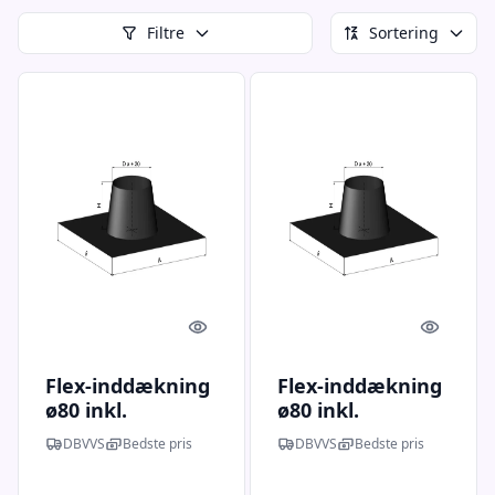
Filtre
Sortering
Quick look
Quick l
Flex-inddækning
Flex-inddækning
ø80 inkl.
ø80 inkl.
regnkrave 33-45
regnkrave 11-32
DBVVS
Bedste pris
DBVVS
Bedste pris
gr.
gr.