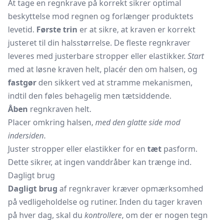
At tage en regnkrave på korrekt sikrer optimal
beskyttelse mod regnen og forlænger produktets
levetid.
Første trin
er at sikre, at kraven er korrekt
justeret til din halsstørrelse. De fleste regnkraver
leveres med justerbare stropper eller elastikker.
Start
med at løsne kraven helt, placér den om halsen, og
fastgør
den sikkert ved at stramme mekanismen,
indtil den føles behagelig men tætsiddende.
Åben
regnkraven helt.
Placer omkring halsen,
med den glatte side mod
indersiden
.
Juster stropper eller elastikker for en
tæt
pasform.
Dette sikrer, at ingen vanddråber kan trænge ind.
Dagligt brug
Dagligt brug
af regnkraver kræver opmærksomhed
på vedligeholdelse og rutiner. Inden du tager kraven
på hver dag, skal du
kontrollere
, om der er nogen tegn