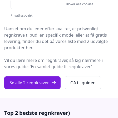
Søger du efter de bedste regnkraver? På Fashion
Bloker alle cookies
Online har vi udvalgt de 2 mest populære produkter,
så du nemt kan træffe et godt valg.
Privatlivspolitik
Uanset om du leder efter kvalitet, et prisvenligt
regnkrave tilbud, en specifik model eller at få gratis
levering, finder du det på vores liste med 2 udvalgte
produkter her.
Vil du lære mere om regnkraver, så kig nærmere i
vores guide: 'En samlet guide til regnkraver'
Se alle 2 regnkraver
Gå til guiden
Top 2 bedste regnkraver)