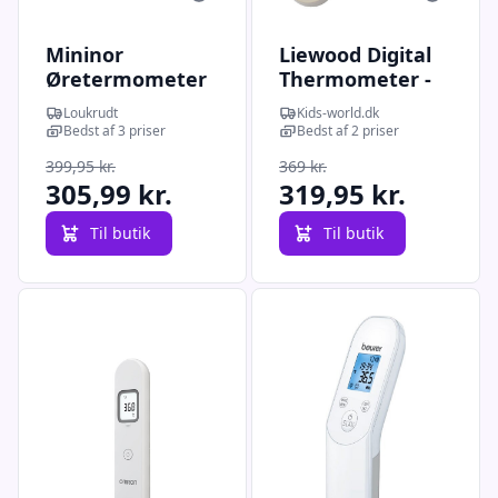
Mininor
Liewood Digital
Øretermometer
Thermometer -
Olivier - Sandy
Loukrudt
Kids-world.dk
Bedst af 3 priser
Bedst af 2 priser
399,95 kr.
369 kr.
305,99 kr.
319,95 kr.
Til butik
Til butik