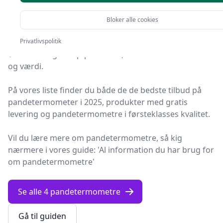
anbefalinger
Bloker alle cookies
Find de bedste pandetermometre på Fashion Online!
Privatlivspolitik
Vi har udvalgt 4 top-produkter, så du er sikret kvalitet
og værdi.
På vores liste finder du både de de bedste tilbud på
pandetermometer i 2025, produkter med gratis
levering og pandetermometre i førsteklasses kvalitet.
Vil du lære mere om pandetermometre, så kig
nærmere i vores guide: 'Al information du har brug for
om pandetermometre'
Se alle 4 pandetermometre
Gå til guiden