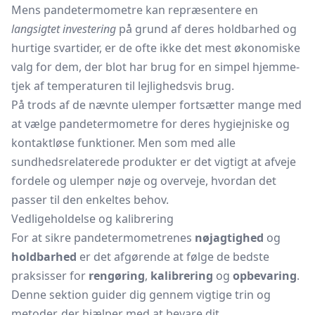
Mens pandetermometre kan repræsentere en
langsigtet investering
på grund af deres holdbarhed og
hurtige svartider, er de ofte ikke det mest økonomiske
valg for dem, der blot har brug for en simpel hjemme-
tjek af temperaturen til lejlighedsvis brug.
På trods af de nævnte ulemper fortsætter mange med
at vælge pandetermometre for deres hygiejniske og
kontaktløse funktioner. Men som med alle
sundhedsrelaterede produkter er det vigtigt at afveje
fordele og ulemper nøje og overveje, hvordan det
passer til den enkeltes behov.
Vedligeholdelse og kalibrering
For at sikre pandetermometrenes
nøjagtighed
og
holdbarhed
er det afgørende at følge de bedste
praksisser for
rengøring
,
kalibrering
og
opbevaring
.
Denne sektion guider dig gennem vigtige trin og
metoder, der hjælper med at bevare dit