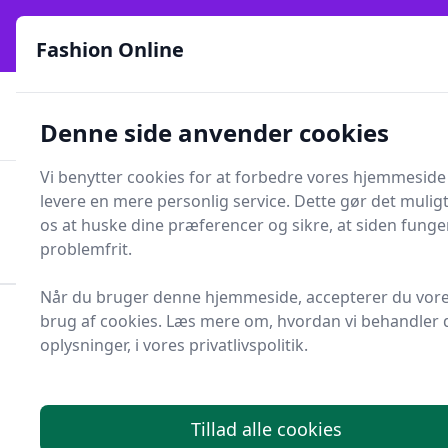
Fashion Online - Din genvej til stil, trends og smarte fund
e menu
online siden 2017
Fashion Online
🏵️
🚀
Kun gode brands
52 forskellige kategorier
Denne side anvender cookies
🚅
⭐⭐⭐⭐⭐
✨
Lynhurtig levering
981 forskellige produkttyper
Vi benytter cookies for at forbedre vores hjemmeside
Fashion Online
levere en mere personlig service. Dette gør det muligt
Men
Søg
os at huske dine præferencer og sikre, at siden funge
Søg
problemfrit.
Når du bruger denne hjemmeside, accepterer du vor
brug af cookies. Læs mere om, hvordan vi behandler 
Forside
Sundhed og skønhed
Sundhedspleje
oplysninger, i vores privatlivspolitik.
Diverse Sundhedspleje
Pandetermometer
Bedste
pandetermometre - 4
Tillad alle cookies