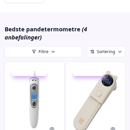
Bedste pandetermometre
(4
anbefalinger)
Filtre
Sortering
Udsalg - spar 23 %
Udsalg - spar 25 %
Quick look
Quick l