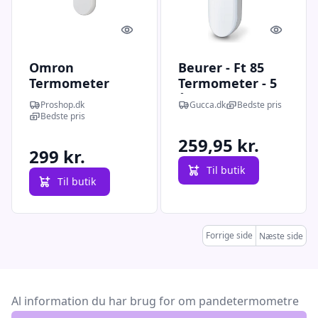
Quick look
Quick l
Omron
Beurer - Ft 85
Termometer
Termometer - 5
Gentle Temp 730 -
års Garanti
Proshop.dk
Gucca.dk
Bedste pris
infrarødt
Bedste pris
pandetermometer
259,95 kr.
299 kr.
Til butik
Til butik
Forrige side
Næste side
Al information du har brug for om pandetermometre