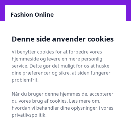
Fashion Online - Din genvej til stil, trends og smarte fund
e menu
online siden 2017
Fashion Online
🏵️
🚀
Kun gode brands
52 forskellige kategorier
Denne side anvender cookies
🚅
⭐⭐⭐⭐⭐
✨
Lynhurtig levering
981 forskellige produkttyper
Vi benytter cookies for at forbedre vores
Fashion Online
hjemmeside og levere en mere personlig
Men
Søg
service. Dette gør det muligt for os at huske
Søg
dine præferencer og sikre, at siden fungerer
problemfrit.
Når du bruger denne hjemmeside, accepterer
Forside
Smykker
Øreringe og piercinger
du vores brug af cookies. Læs mere om,
Ørevedhæng
hvordan vi behandler dine oplysninger, i vores
Bedste ørevedhæng og
privatlivspolitik.
tilbud - top 0