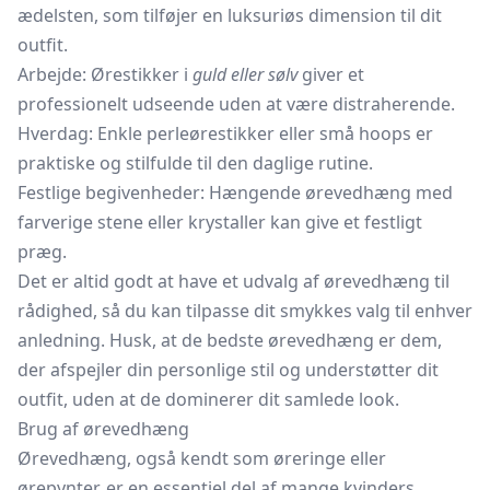
ædelsten, som tilføjer en luksuriøs dimension til dit
outfit.
Arbejde: Ørestikker i
guld eller sølv
giver et
professionelt udseende uden at være distraherende.
Hverdag: Enkle perleørestikker eller små hoops er
praktiske og stilfulde til den daglige rutine.
Festlige begivenheder: Hængende ørevedhæng med
farverige stene eller krystaller kan give et festligt
præg.
Det er altid godt at have et udvalg af ørevedhæng til
rådighed, så du kan tilpasse dit smykkes valg til enhver
anledning. Husk, at de bedste ørevedhæng er dem,
der afspejler din personlige stil og understøtter dit
outfit, uden at de dominerer dit samlede look.
Brug af ørevedhæng
Ørevedhæng, også kendt som øreringe eller
ørepynter, er en essentiel del af mange kvinders