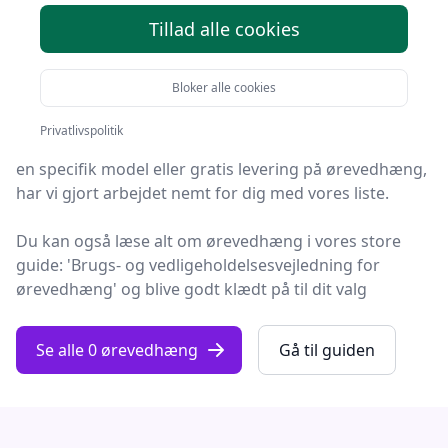
Tillad alle cookies
Velkommen til Fashion Online! Vi har gjort arbejdet for
dig og udvalgt 0 af de bedste ørevedhæng på
Bloker alle cookies
markedet.
Privatlivspolitik
Hvad enten du leder efter kvalitet, et prisvenligt valg,
en specifik model eller gratis levering på ørevedhæng,
har vi gjort arbejdet nemt for dig med vores liste.
Du kan også læse alt om ørevedhæng i vores store
guide: 'Brugs- og vedligeholdelsesvejledning for
ørevedhæng' og blive godt klædt på til dit valg
Se alle 0 ørevedhæng
Gå til guiden