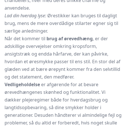
chandeliers, hver med deres unikke charme og
anvendelse.
Lad din hverdag lyse:
Ørestikker
kan bruges til dagligt
brug, mens de mere overdådige stilarter egner sig til
særlige anledninger.
Når det kommer til
brug af ørevedhæng
, er der
adskillige overvejelser omkring kropsform,
ansigtstræk og endda
hårfarve,
der kan påvirke,
hvordan et øresmykke passer til ens stil. En stor del af
glæden ved at bære ørepynt kommer fra den selvtillid
og det statement, den medfører.
Vedligeholdelse
er afgørende for at bevare
ørevedhængenes skønhed og funktionalitet. Vi
dækker plejeregimer både for hverdagsbrug og
langtidsopbevaring, så dine smykker holder i
generationer. Desuden håndterer vi almindelige fejl og
problemer, så du altid er forberedt, hvis noget skulle