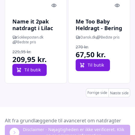
Quick look
Quick l
Name it 2pak
Me Too Baby
natdragt i Lilac
Heldragt - Bering
med hjorte til
Sea - 62
Sokkeposten.dk
Dansk.dk
Bedste pris
børn
Bedste pris
270 kr.
229,95 kr.
67,50 kr.
209,95 kr.
Til butik
Til butik
Forrige side
Næste side
Alt fra grundlæggende til avanceret om natdragter
Disclaimer - Nøjagtigheden er ikke verificeret. Klik