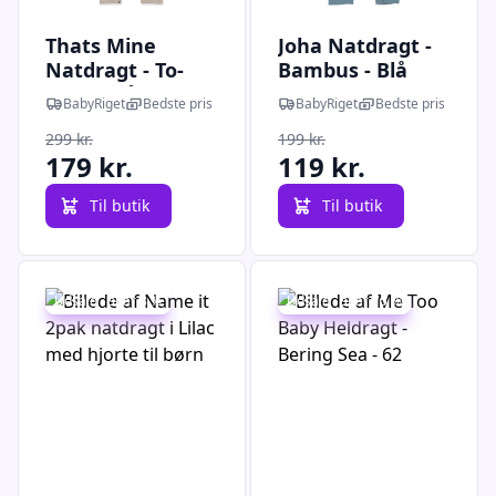
Thats Mine
Joha Natdragt -
Natdragt - To-
Bambus - Blå
vejs lynlås -
BabyRiget
Bedste pris
BabyRiget
Bedste pris
Mathie - Bees
299 kr.
199 kr.
and Bears
179 kr.
119 kr.
Til butik
Til butik
Udsalg - spar 8 %
Udsalg - spar 75 %