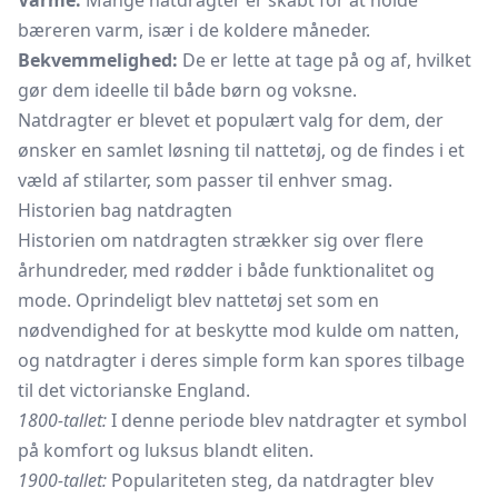
Varme:
Mange natdragter er skabt for at holde
bæreren varm, især i de koldere måneder.
Bekvemmelighed:
De er lette at tage på og af, hvilket
gør dem ideelle til både børn og voksne.
Natdragter er blevet et populært valg for dem, der
ønsker en samlet løsning til nattetøj, og de findes i et
væld af stilarter, som passer til enhver smag.
Historien bag natdragten
Historien om natdragten strækker sig over flere
århundreder, med rødder i både funktionalitet og
mode. Oprindeligt blev nattetøj set som en
nødvendighed for at beskytte mod kulde om natten,
og natdragter i deres simple form kan spores tilbage
til det victorianske England.
1800-tallet:
I denne periode blev natdragter et symbol
på komfort og luksus blandt eliten.
1900-tallet:
Populariteten steg, da natdragter blev