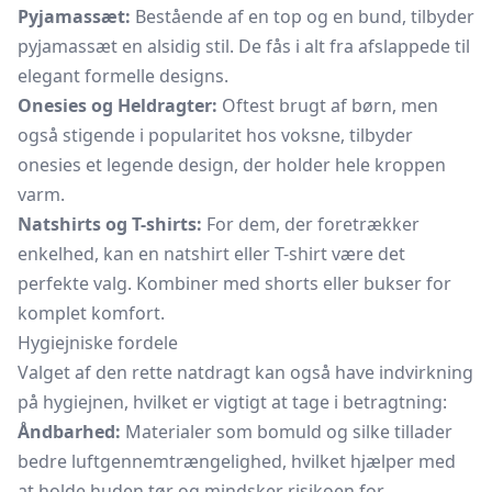
Pyjamassæt:
Bestående af en top og en bund, tilbyder
pyjamassæt
en alsidig stil. De fås i alt fra afslappede til
elegant formelle designs.
Onesies og Heldragter:
Oftest brugt af børn, men
også stigende i popularitet hos voksne, tilbyder
onesies
et legende design, der holder hele kroppen
varm.
Natshirts og T-shirts:
For dem, der foretrækker
enkelhed, kan en natshirt eller T-shirt være det
perfekte valg. Kombiner med shorts eller bukser for
komplet komfort.
Hygiejniske fordele
Valget af den rette natdragt kan også have indvirkning
på hygiejnen, hvilket er vigtigt at tage i betragtning:
Åndbarhed:
Materialer som bomuld og silke tillader
bedre luftgennemtrængelighed, hvilket hjælper med
at holde huden tør og mindsker risikoen for