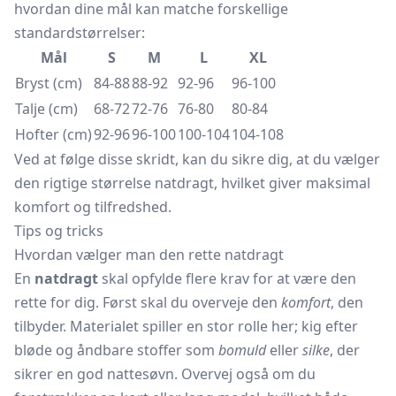
hvordan dine mål kan matche forskellige
standardstørrelser:
Mål
S
M
L
XL
Bryst (cm)
84-88
88-92
92-96
96-100
Talje (cm)
68-72
72-76
76-80
80-84
Hofter (cm)
92-96
96-100
100-104
104-108
Ved at følge disse skridt, kan du sikre dig, at du vælger
den rigtige størrelse natdragt, hvilket giver maksimal
komfort og tilfredshed.
Tips og tricks
Hvordan vælger man den rette natdragt
En
natdragt
skal opfylde flere krav for at være den
rette for dig. Først skal du overveje den
komfort
, den
tilbyder. Materialet spiller en stor rolle her; kig efter
bløde og åndbare stoffer som
bomuld
eller
silke
, der
sikrer en god nattesøvn. Overvej også om du