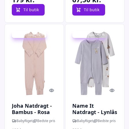
Til butik
Til butik
Udsalg - spar 40 %
Udsalg - spar 40 %
Quick look
Quick l
Joha Natdragt -
Name It
Bambus - Rosa
Natdragt - Lynlås
- Lilac Marble -
BabyRiget
Bedste pris
BabyRiget
Bedste pris
Lavender Gray -