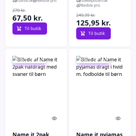
Dansk.dk
Bedste pris
Sokkeposten.dk
drenge
Bedste pris
270 kr.
249,95 kr.
67,50 kr.
125,95 kr.
Til butik
Til butik
Udsalg - spar 8 %
Udsalg - spar 9 %
Quick look
Quick l
Name it 2pak
Name it pyjamas