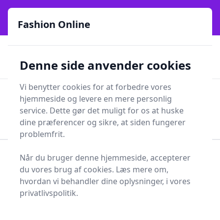
Fashion Online - Din genvej til stil, trends og smarte fund
e menu
online siden 2017
Fashion Online
🏵️
🚀
Kun gode brands
52 forskellige kategorier
Denne side anvender cookies
🚅
⭐⭐⭐⭐⭐
✨
Lynhurtig levering
981 forskellige produkttyper
Vi benytter cookies for at forbedre vores
Fashion Online
hjemmeside og levere en mere personlig
Men
Søg
service. Dette gør det muligt for os at huske
Søg
dine præferencer og sikre, at siden fungerer
problemfrit.
å
Når du bruger denne hjemmeside, accepterer
Forside
Tøj og Accessories
du vores brug af cookies. Læs mere om,
Diverse tøj og accessories
Natdragt
hvordan vi behandler dine oplysninger, i vores
Natdragter - 130 på
privatlivspolitik.
lager