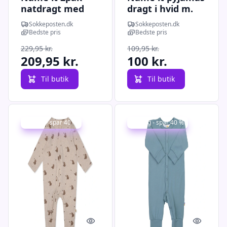
natdragt med
dragt i hvid m.
svaner til børn
fodbolde til børn
Sokkeposten.dk
Sokkeposten.dk
Bedste pris
Bedste pris
229,95 kr.
109,95 kr.
209,95 kr.
100 kr.
Til butik
Til butik
Udsalg - spar 40 %
Udsalg - spar 40 %
Quick look
Quick l