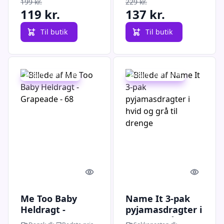
199 kr.
229 kr.
2-pak
119 kr.
137 kr.
Til butik
Til butik
Udsalg - spar 75 %
Udsalg - spar 49 %
Quick look
Quick l
Me Too Baby
Name It 3-pak
Heldragt -
pyjamasdragter i
Grapeade - 68
hvid og grå til