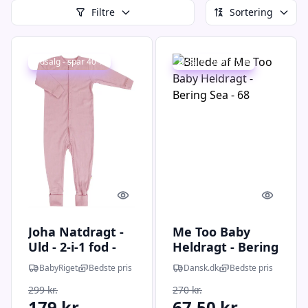
Filtre
Sortering
Udsalg - spar 40 %
Udsalg - spar 75 %
Quick look
Quick l
Joha Natdragt -
Me Too Baby
Uld - 2-i-1 fod -
Heldragt - Bering
Old Rose
Sea - 68
BabyRiget
Bedste pris
Dansk.dk
Bedste pris
299 kr.
270 kr.
179 kr.
67,50 kr.