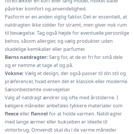
foretrækker en kort eller lang model, hvilket både
påvirker komfort og anvendelighed.
Pasform er en anden vigtig faktor. Det er essentielt, at
natdragten ikke sidder for stramt, men giver nok rum
til bevægelse. Tag også højde for eventuelle personlige
behov, såsom allergier, og vælg produkter uden
skadelige kemikalier eller parfumer.
Børns natdragter:
Sørg for, at de er fri for små dele
og er nemme at tage af og på.
Voksne:
Vælg et design, der også passer til din stil og
præferencer, hvad enten det er klassisk eller moderne.
Sæsonbestemte overvejelser
Valg af natdragt ændrer sig ofte med årstiderne. I
køligere måneder anbefales tykkere materialer som
fleece
eller
flannel
for at holde varmen. Natdragter
med lange ærmer eller bukseben er ideelle til
vinterbrug. Omvendt skal du i de varme måneder