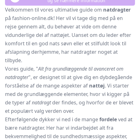
og se nærmere information
Velkommen til vores ultimative guide om
natdragter
på fashion-online.dk! Her vil vi tage dig med på en
rejse gennem alt, du behøver at vide om denne
vidunderlige del af nattøjet. Uanset om du leder efter
komfort til en god nats søvn eller et stilfuldt look til
afslapning derhjemme, har natdragter noget at
tilbyde.
Vores guide, "
Alt fra grundlæggende til avanceret om
natdragter
", er designet til at give dig en dybdegående
forståelse af de mange aspekter af
nattøj
. Vi starter
med de grundlæggende elementer, hvor vi kigger på
de typer af
natdragt
der findes, og hvorfor de er blevet
et populært valg verden over.
Efterfølgende dykker vi ned i de mange
fordele
ved at
bære natdragter. Her har vi indarbejdet alt fra
bekvemmelighed til de sundhedsmæssige aspekter,