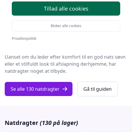
Tillad alle cookies
Velkommen til vores ultimative guide om
natdragter
på fashion-online.dk!
Bloker alle cookies
Her vil vi tage dig med på en rejse gennem alt, du
Privatlivspolitik
behøver at vide om denne vidunderlige del af nattøjet.
Uanset om du leder efter komfort til en god nats søvn
eller et stilfuldt look til afslapning derhjemme, har
natdragter noget at tilbyde.
Se alle 130 natdragter
Gå til guiden
Natdragter
(130 på lager)