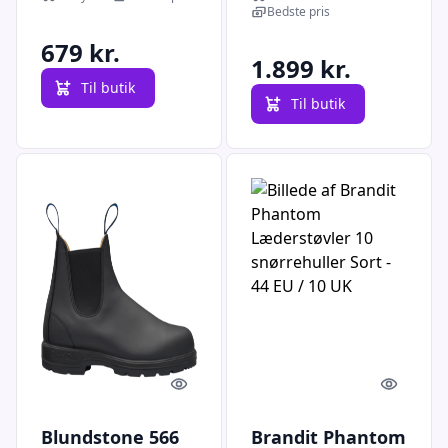
- 39 EU / 5 UK
(Sort (BLACK) 40)
Bedste pris
679 kr.
1.899 kr.
Til butik
Til butik
Quick look
Quick l
Blundstone 566
Brandit Phantom