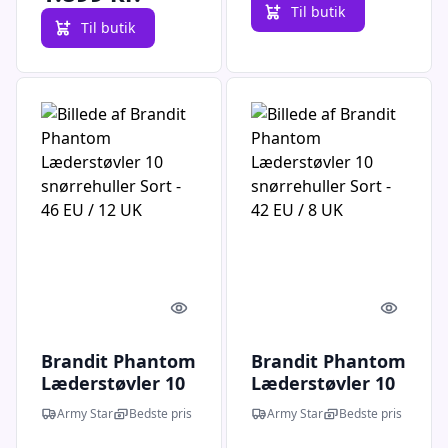
Til butik
Til butik
Quick look
Quick l
Brandit Phantom
Brandit Phantom
Læderstøvler 10
Læderstøvler 10
snørrehuller Sort
snørrehuller Sort
Army Star
Bedste pris
Army Star
Bedste pris
- 46 EU / 12 UK
- 42 EU / 8 UK