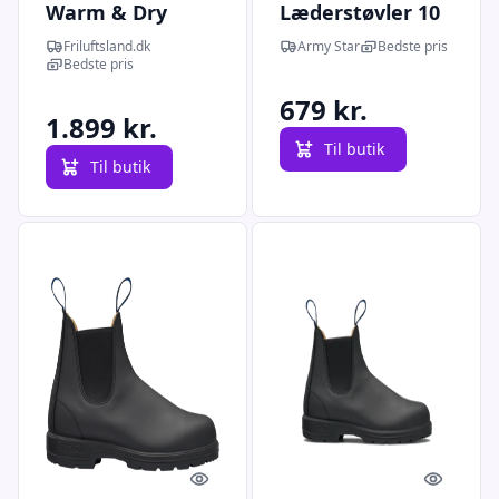
Warm & Dry
Læderstøvler 10
Chelsea Boot
snørrehuller Sort
Friluftsland.dk
Army Star
Bedste pris
(Sort (BLACK) 38)
- 44 EU / 10 UK
Bedste pris
679 kr.
1.899 kr.
Til butik
Til butik
Quick look
Quick l