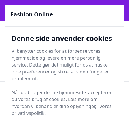
Fashion Online - Din genvej til stil, trends og smarte fund
e menu
online siden 2017
Fashion Online
🏵️
🚀
Kun gode brands
52 forskellige kategorier
Denne side anvender cookies
🚅
⭐⭐⭐⭐⭐
✨
Lynhurtig levering
981 forskellige produkttyper
Vi benytter cookies for at forbedre vores
Fashion Online
hjemmeside og levere en mere personlig
Men
Søg
service. Dette gør det muligt for os at huske
Søg
dine præferencer og sikre, at siden fungerer
problemfrit.
Når du bruger denne hjemmeside, accepterer
Forside
Tøj og Accessories
Sko
Læderstøvler
du vores brug af cookies. Læs mere om,
Læderstøvler - 23 på
hvordan vi behandler dine oplysninger, i vores
privatlivspolitik.
lager