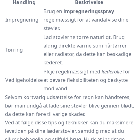
Handling
Beskrivelse
Brug en
impregneringsspray
Impregnering
regelmæssigt for at vandafvise dine
støvler.
Lad støvlerne tørre naturligt. Brug
aldrig direkte varme som
hårtørrer
Tørring
eller radiator, da dette kan beskadige
læderet.
Pleje regelmæssigt med
læderolie
for
Vedligeholdelse
at bevare fleksibiliteten og beskytte
mod vand.
Selvom kortvarig udsættelse for regn kan håndteres,
bør man undgå at lade sine støvler blive gennemblødt,
da dette kan føre til varige skader.
Ved at følge disse tips og teknikker kan du maksimere
levetiden på dine læderstøvler, samtidig med at du
sikrer behagelig og stilfuld brug. Husk at inddrage