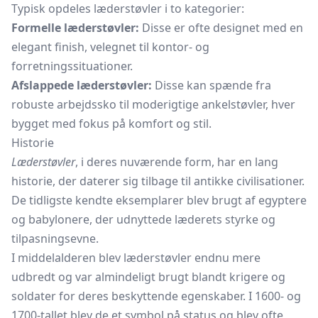
Typisk opdeles læderstøvler i to kategorier:
Formelle læderstøvler:
Disse er ofte designet med en
elegant finish, velegnet til kontor- og
forretningssituationer.
Afslappede læderstøvler:
Disse kan spænde fra
robuste arbejdssko til moderigtige ankelstøvler, hver
bygget med fokus på komfort og stil.
Historie
Læderstøvler
, i deres nuværende form, har en lang
historie, der daterer sig tilbage til antikke civilisationer.
De tidligste kendte eksemplarer blev brugt af egyptere
og babylonere, der udnyttede læderets styrke og
tilpasningsevne.
I middelalderen blev læderstøvler endnu mere
udbredt og var almindeligt brugt blandt krigere og
soldater for deres beskyttende egenskaber. I 1600- og
1700-tallet blev de et symbol på status og blev ofte