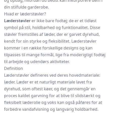
og opdag, hvordan du bedst kan inkorporere dem i
din stilfulde garderobe.
Hvad er læderstøvler?
Læderstøvler
er ikke bare fodtøj; de er et tidløst
symbol på stil, holdbarhed og funktionalitet. Disse
støvler fremstilles af læder, der er garvet dyrehud,
kendt for sin styrke og fleksibilitet. Læderstøvler
kommer i en række forskellige designs og kan
tilpasses til mange formål, lige fra moderigtigt fodtøj
til arbejde og udendørs aktiviteter.
Definition
Læderstøvler defineres ved deres hovedmateriale:
læder. Læder er et naturligt materiale lavet fra
dyrehud, som oftest køer, og det gennemgår en
proces kaldet garvning for at blive til slidstærkt og
fleksibelt læderolie og voks kan også påføres for at
forbedre vandafvisning og langvarig holdbarhed.