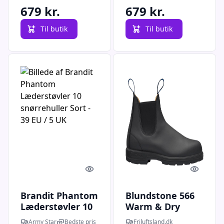
679 kr.
679 kr.
Til butik
Til butik
Quick look
Quick l
Brandit Phantom
Blundstone 566
Læderstøvler 10
Warm & Dry
snørrehuller Sort
Chelsea Boot
Army Star
Bedste pris
Friluftsland.dk