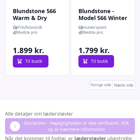
Blundstone 566
Blundstone -
Warm & Dry
Model 566 Winter
Chelsea Boot
Friluftsland.dk
Hunterspoint
(Sort (BLACK)
Bedste pris
Bedste pris
43,5)
1.899 kr.
1.799 kr.
Til butik
Til butik
Forrige side
Næste side
Alle detaljer om læderstøvler
Disclaimer - Nøjagtigheden er ikke verificeret. Klik
og se nærmere information
Når det kommer til fodtøj, er
læderstøvler
ubestridte