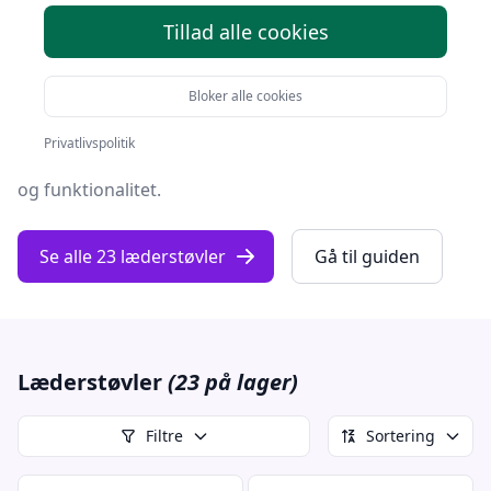
Tillad alle cookies
Når det kommer til fodtøj, er
læderstøvler
ubestridte
ikoner, som har bevaret deres popularitet gennem
årtier.
Bloker alle cookies
Disse stilfulde og alsidige støvler er et must-have i
Privatlivspolitik
enhver garderobe, der ønsker at kombinere både stil
og funktionalitet.
Se alle 23 læderstøvler
Gå til guiden
Læderstøvler
(23 på lager)
Filtre
Sortering