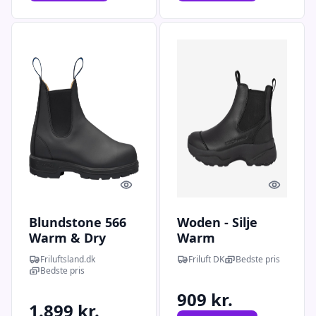
Quick look
Quick l
Blundstone 566
Woden - Silje
Warm & Dry
Warm
Chelsea Boot
Waterproof
Friluftsland.dk
Friluft DK
Bedste pris
(Sort (BLACK) 39)
læderstøvle til
Bedste pris
damer (Sort) - 41
909 kr.
1.899 kr.