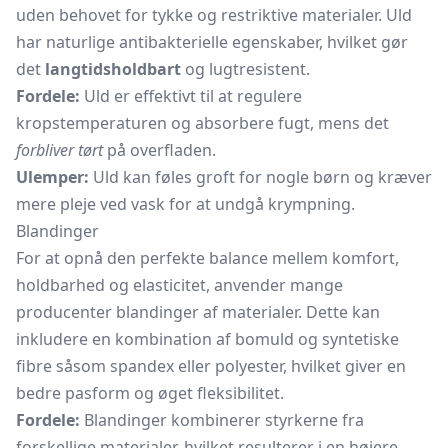
uden behovet for tykke og restriktive materialer. Uld
har naturlige antibakterielle egenskaber, hvilket gør
det
langtidsholdbart
og lugtresistent.
Fordele:
Uld er effektivt til at regulere
kropstemperaturen og absorbere fugt, mens det
forbliver tørt
på overfladen.
Ulemper:
Uld kan føles groft for nogle børn og kræver
mere pleje ved vask for at undgå krympning.
Blandinger
For at opnå den perfekte balance mellem komfort,
holdbarhed og elasticitet, anvender mange
producenter blandinger af materialer. Dette kan
inkludere en kombination af bomuld og syntetiske
fibre såsom spandex eller polyester, hvilket giver en
bedre pasform og øget fleksibilitet.
Fordele:
Blandinger kombinerer styrkerne fra
forskellige materialer, hvilket resulterer i en højere