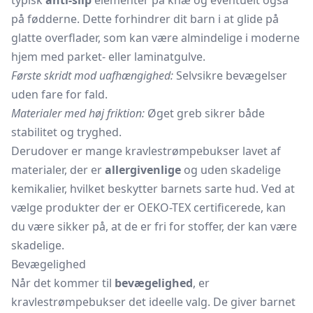
typisk
anti-slip
elementer på knæ og eventuelt også
på fødderne. Dette forhindrer dit barn i at glide på
glatte overflader, som kan være almindelige i moderne
hjem med parket- eller laminatgulve.
Første skridt mod uafhængighed:
Selvsikre bevægelser
uden fare for fald.
Materialer med høj friktion:
Øget greb sikrer både
stabilitet og tryghed.
Derudover er mange kravlestrømpebukser lavet af
materialer, der er
allergivenlige
og uden skadelige
kemikalier, hvilket beskytter barnets sarte hud. Ved at
vælge produkter der er OEKO-TEX certificerede, kan
du være sikker på, at de er fri for stoffer, der kan være
skadelige.
Bevægelighed
Når det kommer til
bevægelighed
, er
kravlestrømpebukser det ideelle valg. De giver barnet