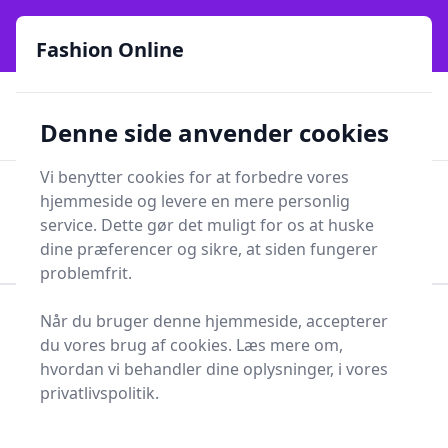
Fashion Online - Din genvej til stil, trends og smarte fund
e menu
online siden 2017
Fashion Online
🏵️
🚀
Kun gode brands
52 forskellige kategorier
Denne side anvender cookies
🚅
⭐⭐⭐⭐⭐
✨
Lynhurtig levering
981 forskellige produkttyper
Vi benytter cookies for at forbedre vores
Fashion Online
hjemmeside og levere en mere personlig
Men
Søg
service. Dette gør det muligt for os at huske
Søg
dine præferencer og sikre, at siden fungerer
problemfrit.
Når du bruger denne hjemmeside, accepterer
Forside
Tøj og Accessories
Tøj
du vores brug af cookies. Læs mere om,
Strømper, sokker og strømpebukser
Kravlestrømpebukser
hvordan vi behandler dine oplysninger, i vores
privatlivspolitik.
Find de bedste