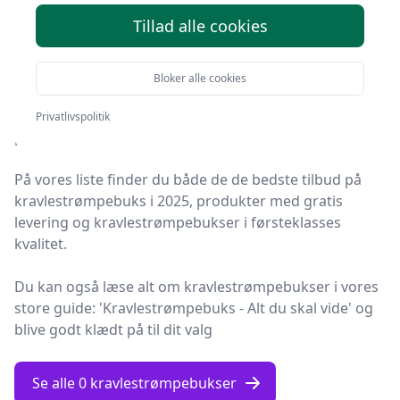
kravlestrømpebukser - 0
Tillad alle cookies
valgmuligheder
Bloker alle cookies
Du er landet på Fashion Online, hvor du finder de
bedste kravlestrømpebukser. Vi har udvalgt 0
Privatlivspolitik
produkter til dig!
På vores liste finder du både de de bedste tilbud på
kravlestrømpebuks i 2025, produkter med gratis
levering og kravlestrømpebukser i førsteklasses
kvalitet.
Du kan også læse alt om kravlestrømpebukser i vores
store guide: 'Kravlestrømpebuks - Alt du skal vide' og
blive godt klædt på til dit valg
Se alle 0 kravlestrømpebukser