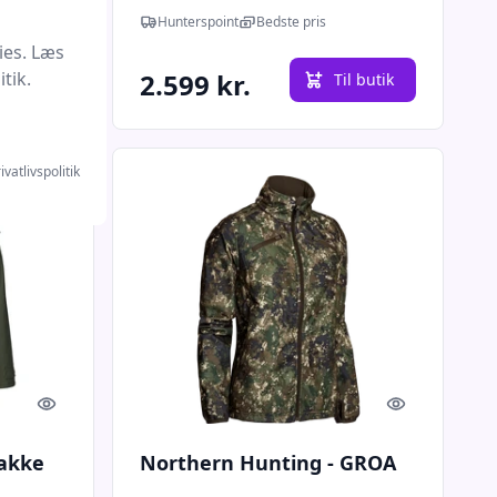
Hunterspoint
Bedste pris
ies. Læs
tik.
2.599 kr.
l butik
Til butik
ivatlivspolitik
Quick look
Quick look
jakke
Northern Hunting - GROA