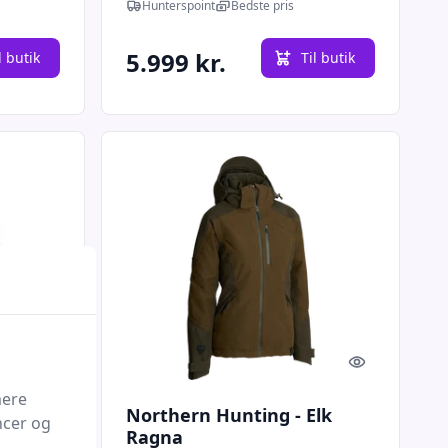
Hunterspoint
Bedste pris
5.999 kr.
l butik
Til butik
Quick look
Quick look
mere
 Tweed
Northern Hunting - Elk
ncer og
Ragna