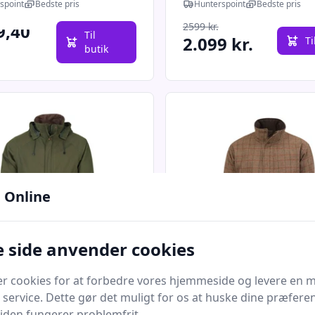
spoint
Bedste pris
Hunterspoint
Bedste pris
9,40
2599 kr.
Til
2.099 kr.
Ti
butik
 Online
 side anvender cookies
Quick look
er cookies for at forbedre vores hjemmeside og levere en 
n - Marsh Jagtjakke
Cavendish Wingfield
 service. Dette gør det muligt for os at huske dine præfere
â¢ - Olive
Jagtjakke m. CTXâ¢
 siden fungerer problemfrit.