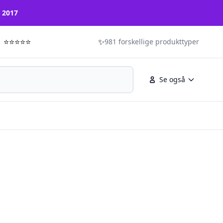
n 2017
⭐⭐⭐⭐⭐
✨
981 forskellige produkttyper
Se også