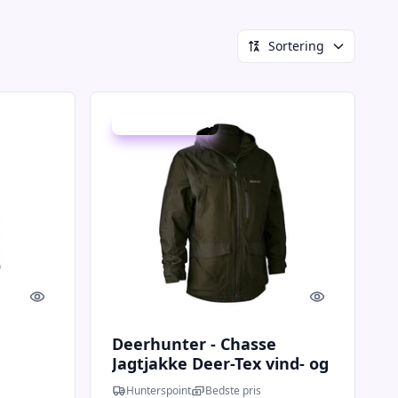
Sortering
Udsalg - spar 10 %
Quick look
Quick look
Deerhunter - Chasse
Jagtjakke Deer-Tex vind- og
vandtæt
Hunterspoint
Bedste pris