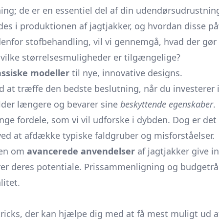
g; de er en essentiel del af din udendørsudrustning.
es i produktionen af jagtjakker, og hvordan disse på
denfor stofbehandling, vil vi gennemgå, hvad der gør e
ilke størrelsesmuligheder er tilgængelige?
assiske modeller
til nye, innovative designs.
d at træffe den bedste beslutning, når du investerer
older længere og bevarer sine
beskyttende egenskaber
.
ordele, som vi vil udforske i dybden. Dog er det let
ved at afdække typiske faldgruber og misforståelser.
onen om
avancerede anvendelser
af jagtjakker give i
rer deres potentiale. Prissammenligning og budgetrå
itet.
 tricks, der kan hjælpe dig med at få mest muligt ud 