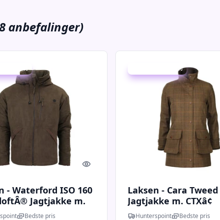
8 anbefalinger)
 spar 40 %
Udsalg - spar 42 %
Quick look
n - Waterford ISO 160
Laksen - Cara Tweed
loftÂ® Jagtjakke m.
Jagtjakke m. CTXâ¢
spoint
Bedste pris
Hunterspoint
Bedste pris