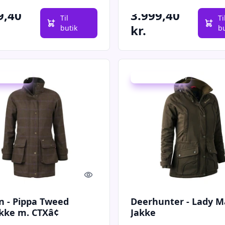
6999 kr.
9,40
3.999,40
Til
Ti
kr.
butik
b
 spar 40 %
Udsalg - spar 19 %
Quick look
n - Pippa Tweed
Deerhunter - Lady M
kke m. CTXâ¢
Jakke