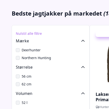
Bedste jagtjakker på markedet
(1
Nulstil alle filtre
Udsalg -
Mærke
Deerhunter
Northern Hunting
Størrelse
56 cm
62 cm
Volumen
Lakse
Prima
52 l
CTXâ¢
Hunter