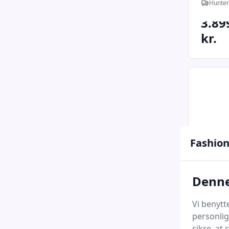
Hunter
6499 kr.
3.89
kr.
Fashion
Denne
Vi benytt
Lakse
personlig
m. CTX
sikre, at