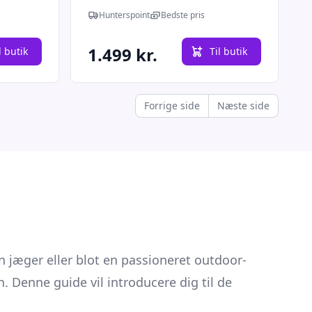
Hunterspoint
Bedste pris
1.499 kr.
l butik
Til butik
Forrige side
Næste side
n jæger eller blot en passioneret outdoor-
n. Denne guide vil introducere dig til de