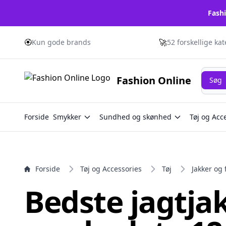
Fashi
e menu
🏵️
🚀
Kun gode brands
52 forskellige ka
Søg
Fashion Online
Søg
Forside
Smykker
Sundhed og skønhed
Tøj og Acc
Forside
Tøj og Accessories
Tøj
Jakker og 
Bedste jagtja