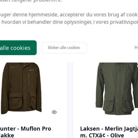
spoint
Bedste pris
Hunterspoint
Bedste pris
ruger denne hjemmeside, accepterer du vores brug af cook
hvordan vi behandler dine oplysninger, i vores privatlivspoli
9 kr.
6.999 kr.
Til butik
Ti
 alle cookies
Bloker alle cookies
Pr
Quick look
unter - Muflon Pro
Laksen - Merlin Jagt
 Jakke
m. CTXâ¢ - Olive