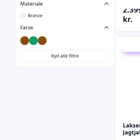
3999 kr.
Materiale
2.39
Bronze
kr.
Farve
Bronze
Grøn
Messing
Udsalg -
Ryd alle filtre
Lakse
Jagtja