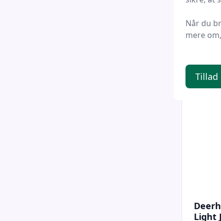
Hunter
Når du b
mere om, 
3.69
Tillad
Deerh
Light