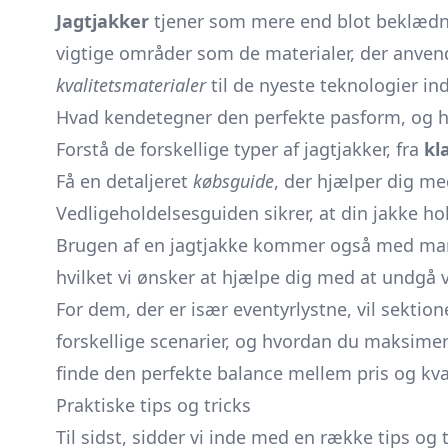
Jagtjakker
tjener som mere end blot beklædnin
vigtige områder som de materialer, der anvend
kvalitetsmaterialer
til de nyeste teknologier in
Hvad kendetegner den perfekte pasform, og hv
Forstå de forskellige typer af jagtjakker, fra
kl
Få en detaljeret
købsguide
, der hjælper dig me
Vedligeholdelsesguiden sikrer, at din jakke h
Brugen af en jagtjakke kommer også med mange f
hvilket vi ønsker at hjælpe dig med at undgå 
For dem, der er især eventyrlystne, vil sekti
forskellige scenarier, og hvordan du maksime
finde den perfekte balance mellem pris og kval
Praktiske tips og tricks
Til sidst, sidder vi inde med en række tips og