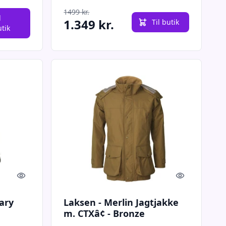
1499 kr.
l
1.349 kr.
Til butik
utik
Quick look
Quick look
ary
Laksen - Merlin Jagtjakke
m. CTXâ¢ - Bronze