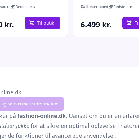
spoint
Bedste pris
Hunterspoint
Bedste pris
0 kr.
6.499 kr.
Til butik
Ti
online.dk
lik og se nærmere information
kker på
fashion-online.dk
. Uanset om du er en erfare
utdoor jakke
for at sikre en optimal oplevelse i nature
gende funktioner til avancerede anvendelser.