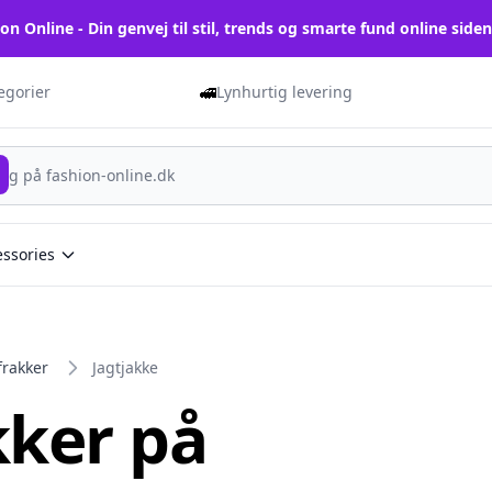
on Online - Din genvej til stil, trends og smarte fund online side
🚅
tegorier
Lynhurtig levering
essories
frakker
Jagtjakke
kker på