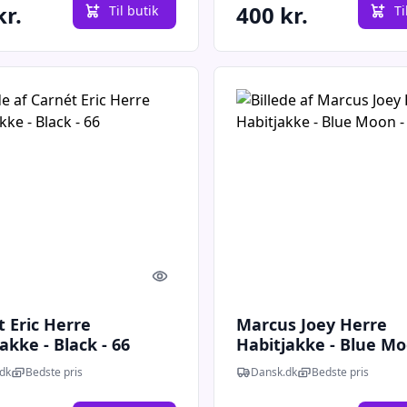
kr.
400 kr.
Til butik
Ti
Quick look
 Eric Herre
Marcus Joey Herre
akke - Black - 66
Habitjakke - Blue Mo
dk
Bedste pris
Dansk.dk
Bedste pris