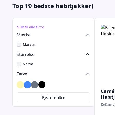
Top 19 bedste habitjakker)
Nulstil alle filtre
Mærke
Marcus
Størrelse
62 cm
Farve
Beige
Blå
Grå
Sort
Carnét
Habitj
Ryd alle filtre
Dansk.