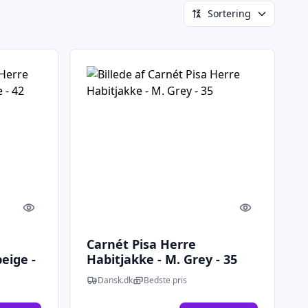
Sortering
Quick look
Quick look
Carnét Pisa Herre
eige -
Habitjakke - M. Grey - 35
Dansk.dk
Bedste pris