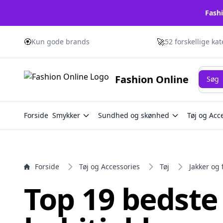
Fashi
e menu
🏵️
🚀
Kun gode brands
52 forskellige ka
Søg
Fashion Online
Søg
Forside
Smykker
Sundhed og skønhed
Tøj og Acc
Forside
Tøj og Accessories
Tøj
Jakker og 
Top 19 bedste