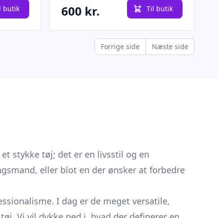
600 kr.
l butik
Til butik
Forrige side
Næste side
 et stykke tøj; det er en livsstil og en
gsmand, eller blot en der ønsker at forbedre
ssionalisme. I dag er de meget versatile,
j. Vi vil dykke ned i, hvad der definerer en