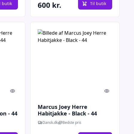
600 kr.
l butik
Til butik
Quick look
Quick look
Marcus Joey Herre
on - 44
Habitjakke - Black - 44
Dansk.dk
Bedste pris