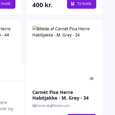
400 kr.
l butik
Til butik
Quick look
Quick look
Carnét Pisa Herre
eige -
Habitjakke - M. Grey - 34
mere
Dansk.dk
Bedste pris
ncer og