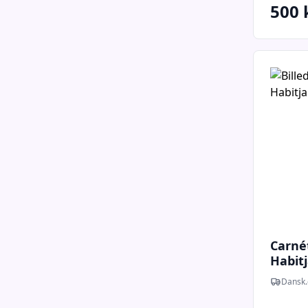
500 
Carnét
Habitj
Dansk.