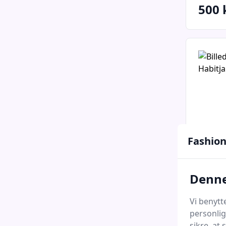
500 
Fashion
Denne
Carnét
Habitj
Vi benytt
Dansk.
personlig
sikre, at