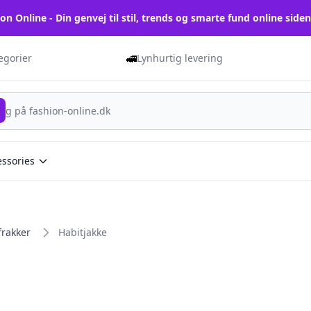
on Online - Din genvej til stil, trends og smarte fund online side
🚅
tegorier
Lynhurtig levering
essories
frakker
Habitjakke