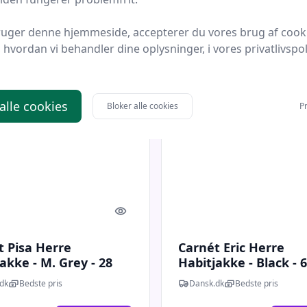
kr.
400 kr.
Til butik
Ti
ruger denne hjemmeside, accepterer du vores brug af cook
hvordan vi behandler dine oplysninger, i vores privatlivspoli
 alle cookies
Bloker alle cookies
Pr
Quick look
t Pisa Herre
Carnét Eric Herre
akke - M. Grey - 28
Habitjakke - Black - 
dk
Bedste pris
Dansk.dk
Bedste pris