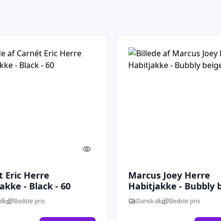
Quick look
 Eric Herre
Marcus Joey Herre
akke - Black - 60
Habitjakke - Bubbly b
42
dk
Bedste pris
Dansk.dk
Bedste pris