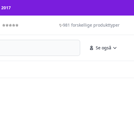
n 2017
⭐⭐⭐⭐⭐
✨
981 forskellige produkttyper
Se også