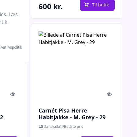
600 kr.
l butik
Til butik
ies. Læs
tik.
ivatlivspolitik
Quick look
Quick look
Carnét Pisa Herre
62
Habitjakke - M. Grey - 29
Dansk.dk
Bedste pris