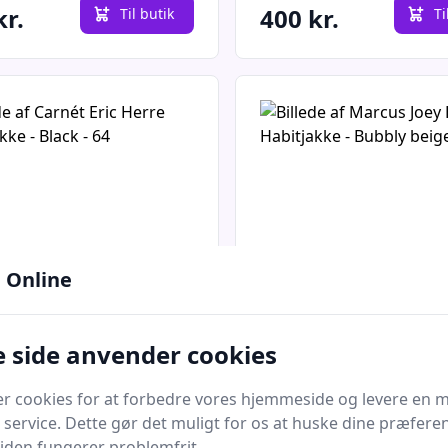
kr.
400 kr.
Til butik
Ti
 Online
Quick look
 side anvender cookies
 Eric Herre
Marcus Joey Herre
akke - Black - 64
Habitjakke - Bubbly b
er cookies for at forbedre vores hjemmeside og levere en 
44
dk
Bedste pris
Dansk.dk
Bedste pris
 service. Dette gør det muligt for os at huske dine præfere
 siden fungerer problemfrit.