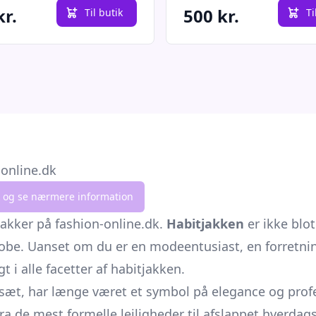
kr.
500 kr.
Til butik
Ti
-online.dk
lik og se nærmere information
akker på fashion-online.dk.
Habitjakken
er ikke blot
obe. Uanset om du er en modeentusiast, en forretnin
t i alle facetter af habitjakken.
esæt, har længe været et symbol på elegance og profe
e mest formelle lejligheder til afslappet hverdagstø