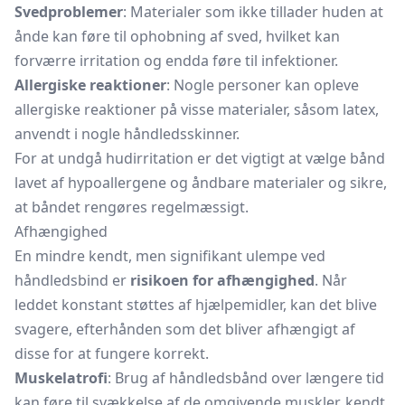
Svedproblemer
: Materialer som ikke tillader huden at
ånde kan føre til ophobning af sved, hvilket kan
forværre irritation og endda føre til infektioner.
Allergiske reaktioner
: Nogle personer kan opleve
allergiske reaktioner på visse materialer, såsom latex,
anvendt i nogle håndledsskinner.
For at undgå hudirritation er det vigtigt at vælge bånd
lavet af hypoallergene og åndbare materialer og sikre,
at båndet rengøres regelmæssigt.
Afhængighed
En mindre kendt, men signifikant ulempe ved
håndledsbind er
risikoen for afhængighed
. Når
leddet konstant støttes af hjælpemidler, kan det blive
svagere, efterhånden som det bliver afhængigt af
disse for at fungere korrekt.
Muskelatrofi
: Brug af håndledsbånd over længere tid
kan føre til svækkelse af de omgivende muskler, kendt