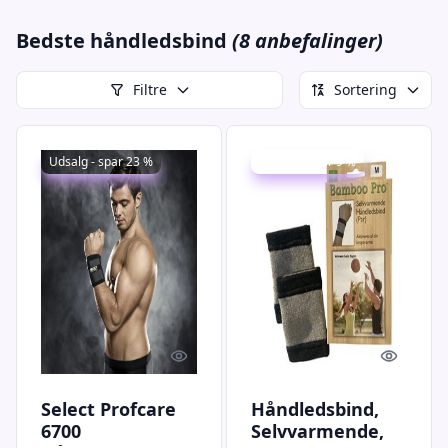
Bedste håndledsbind
(8 anbefalinger)
Filtre
Sortering
Udsalg - spar 23 %
Udsalg - spar 9 %
Quick look
Quick l
Select Profcare
Håndledsbind,
6700
Selvvarmende,