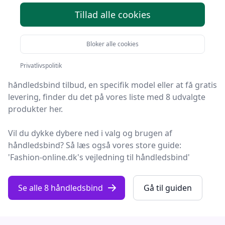
Tillad alle cookies
Find de bedste håndledsbind på Fashion Online! Vi har
udvalgt 8 top-produkter, så du er sikret kvalitet og
Bloker alle cookies
værdi.
Privatlivspolitik
Uanset om du leder efter kvalitet, et prisvenligt
håndledsbind tilbud, en specifik model eller at få gratis
levering, finder du det på vores liste med 8 udvalgte
produkter her.
Vil du dykke dybere ned i valg og brugen af
håndledsbind? Så læs også vores store guide:
'Fashion-online.dk's vejledning til håndledsbind'
Se alle 8 håndledsbind
Gå til guiden