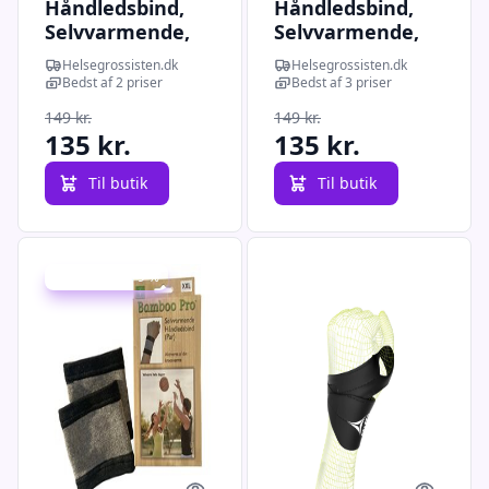
Håndledsbind,
Håndledsbind,
Selvvarmende,
Selvvarmende,
Str: XL, Bamboo
Str: L, Bamboo
Helsegrossisten.dk
Helsegrossisten.dk
Pro
Pro
Bedst af 2 priser
Bedst af 3 priser
149 kr.
149 kr.
135 kr.
135 kr.
Til butik
Til butik
Udsalg - spar 9 %