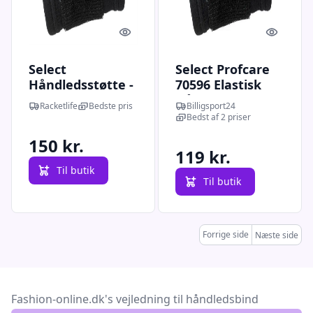
Quick look
Quick l
Select
Select Profcare
Håndledsstøtte -
70596 Elastisk
L-XL
Håndledbind
Racketlife
Bedste pris
Billigsport24
Bedst af 2 priser
150 kr.
119 kr.
Til butik
Til butik
Forrige side
Næste side
Fashion-online.dk's vejledning til håndledsbind