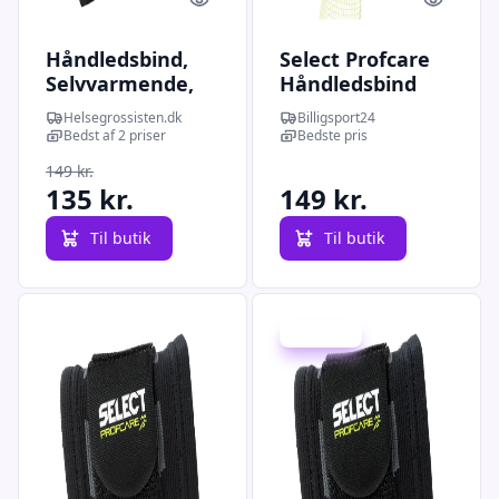
Quick look
Quick l
Håndledsbind,
Select Profcare
Selvvarmende,
Håndledsbind
Str: XXL, Bamboo
Helsegrossisten.dk
Billigsport24
Pro
Bedst af 2 priser
Bedste pris
149 kr.
135 kr.
149 kr.
Til butik
Til butik
Spar 31 kr.