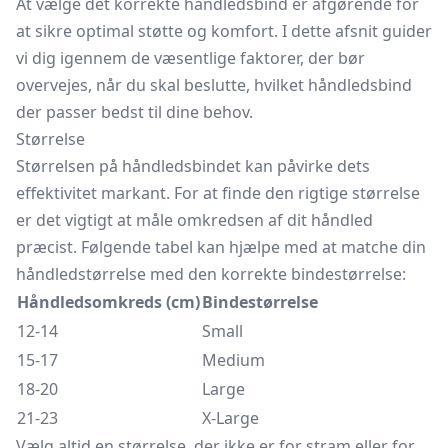
At vælge det korrekte håndledsbind er afgørende for
at sikre optimal støtte og komfort. I dette afsnit guider
vi dig igennem de væsentlige faktorer, der bør
overvejes, når du skal beslutte, hvilket håndledsbind
der passer bedst til dine behov.
Størrelse
Størrelsen på håndledsbindet kan påvirke dets
effektivitet markant. For at finde den rigtige størrelse
er det vigtigt at måle omkredsen af dit håndled
præcist. Følgende tabel kan hjælpe med at matche din
håndledstørrelse med den korrekte bindestørrelse:
Håndledsomkreds (cm)
Bindestørrelse
12-14
Small
15-17
Medium
18-20
Large
21-23
X-Large
Vælg altid en størrelse, der ikke er for stram eller for