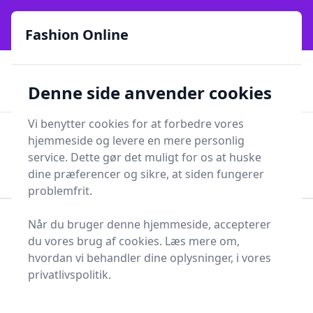
Fashion Online - Din genvej til stil, trends og smarte fund
e menu
online siden 2017
Fashion Online
🏵️
🚀
Kun gode brands
52 forskellige kategorier
Denne side anvender cookies
🚅
⭐⭐⭐⭐⭐
✨
Lynhurtig levering
981 forskellige produkttyper
Vi benytter cookies for at forbedre vores
Fashion Online
hjemmeside og levere en mere personlig
Men
Søg
service. Dette gør det muligt for os at huske
Søg
dine præferencer og sikre, at siden fungerer
problemfrit.
Når du bruger denne hjemmeside, accepterer
Forside
Sundhed og skønhed
Sundhedspleje
du vores brug af cookies. Læs mere om,
Førstehjælp
Håndledsbind
hvordan vi behandler dine oplysninger, i vores
Bedste håndledsbind - 8
privatlivspolitik.
anbefalinger