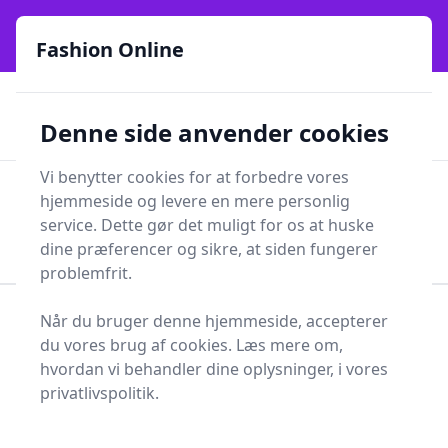
Fashion Online - Din genvej til stil, trends og smarte fund
e menu
online siden 2017
Fashion Online
🏵️
🚀
Kun gode brands
52 forskellige kategorier
Denne side anvender cookies
🚅
⭐⭐⭐⭐⭐
✨
Lynhurtig levering
981 forskellige produkttyper
Vi benytter cookies for at forbedre vores
Fashion Online
hjemmeside og levere en mere personlig
Men
Søg
service. Dette gør det muligt for os at huske
Søg
dine præferencer og sikre, at siden fungerer
problemfrit.
Når du bruger denne hjemmeside, accepterer
Forside
Tøj og Accessories
Sko
Sandaler
du vores brug af cookies. Læs mere om,
Drengesandal
hvordan vi behandler dine oplysninger, i vores
Bedste drengesandaler
privatlivspolitik.
2025 - sammenlign 0