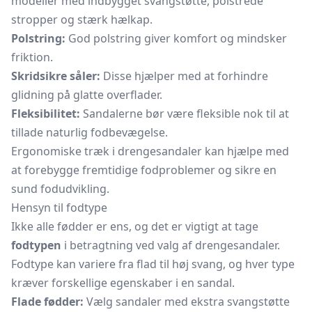
modeller med indbygget svangstøtte, polstrede
stropper og stærk hælkap.
Polstring:
God polstring giver komfort og mindsker
friktion.
Skridsikre såler:
Disse hjælper med at forhindre
glidning på glatte overflader.
Fleksibilitet:
Sandalerne bør være fleksible nok til at
tillade naturlig fodbevægelse.
Ergonomiske træk i drengesandaler kan hjælpe med
at forebygge fremtidige fodproblemer og sikre en
sund fodudvikling.
Hensyn til fodtype
Ikke alle fødder er ens, og det er vigtigt at tage
fodtypen
i betragtning ved valg af drengesandaler.
Fodtype kan variere fra flad til høj svang, og hver type
kræver forskellige egenskaber i en sandal.
Flade fødder:
Vælg sandaler med ekstra svangstøtte