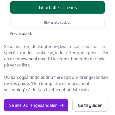
produkter
Tillad alle cookies
Du er landet på Fashion Online, det helt rigtige sted at
Bloker alle cookies
finde drengesandaler. Vi har udvalgt de 0 bedste
produkter lige nu, så du er sikret et godt køb!
Privatlivspolitik
Så uanset om du vægter høj kvalitet, allerede har en
specifik model i tankerne, leder efter gode priser eller
en drengesandal med fri levering, finder du det hele
på vores liste.
Du kan også finde endnu flere råd om drengesandaler
i vores guide: 'Den komplette drengesandal-
vejledning' så du kan træffe det bedste valg
Se alle 0 drengesandaler
Gå til guiden