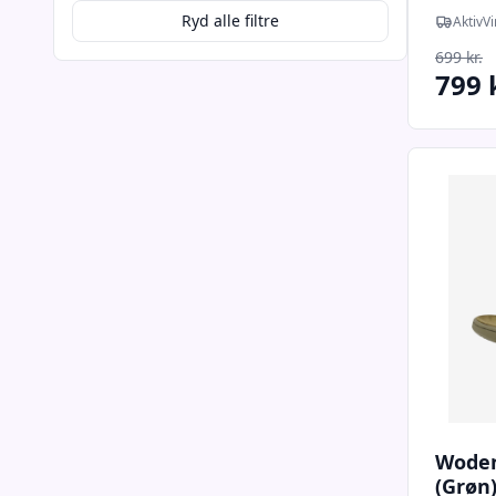
fritid
Ryd alle filtre
AktivVi
699 kr.
799 
Woden
(Grøn)