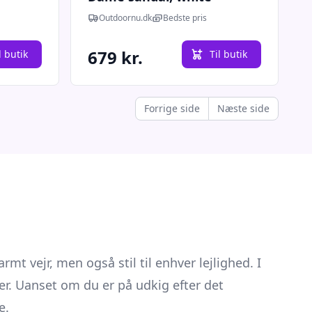
yabuck-37 - Sandaler
Outdoornu.dk
Bedste pris
679 kr.
l butik
Til butik
Forrige side
Næste side
t vejr, men også stil til enhver lejlighed. I
er. Uanset om du er på udkig efter det
e.