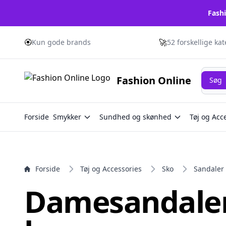
Fashi
e menu
🏵️
🚀
Kun gode brands
52 forskellige ka
Søg
Fashion Online
Søg
Forside
Smykker
Sundhed og skønhed
Tøj og Acc
øn
ge
Forside
Tøj og Accessories
Sko
Sandaler
Damesandaler 