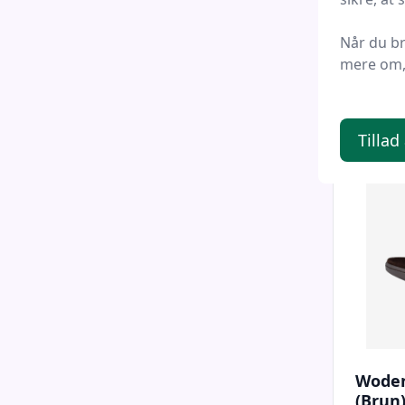
Friluft
Når du b
mere om, 
479 
Tillad
Woden
(Brun)