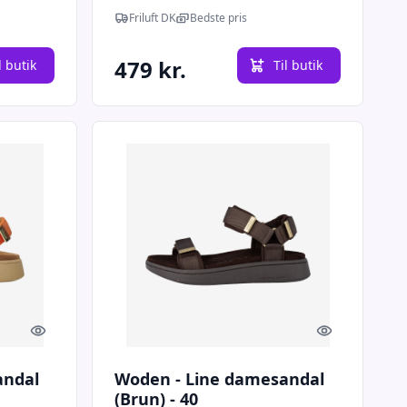
Friluft DK
Bedste pris
479 kr.
l butik
Til butik
Quick look
Quick look
andal
Woden - Line damesandal
(Brun) - 40