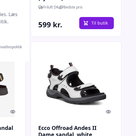
Friluft DK
Bedste pris
ies. Læs
tik.
599 kr.
l butik
Til butik
ivatlivspolitik
Quick look
Quick look
andal
Ecco Offroad Andes II
Dame sandal, white