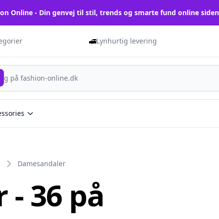
on Online - Din genvej til stil, trends og smarte fund online side
🚅
tegorier
Lynhurtig levering
essories
Damesandaler
- 36 på