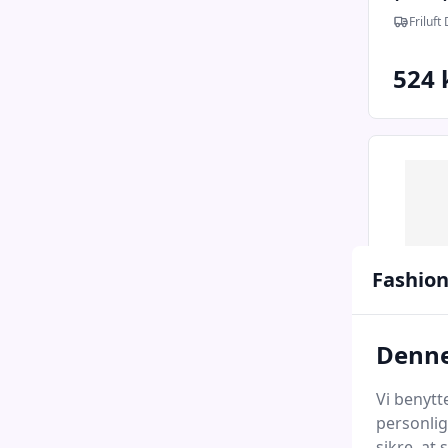
Friluft
524 
Fashion
Denne
Vi benytt
Woden 
personlig
dames
sikre, at