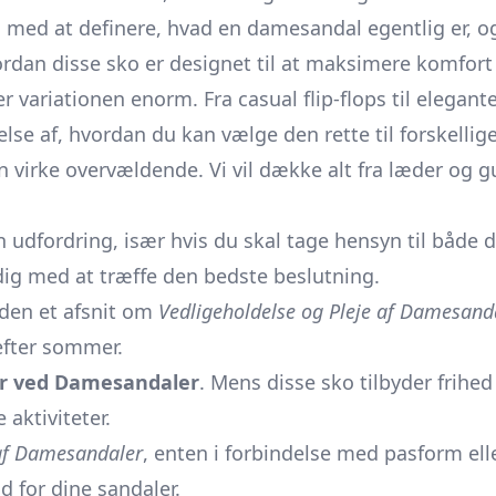
vi med at definere, hvad en damesandal egentlig er, og
vordan disse sko er designet til at maksimere komfort 
 er variationen enorm. Fra casual flip-flops til elega
lse af, hvordan du kan vælge den rette til forskellige
 virke overvældende. Vi vil dække alt fra læder og g
udfordring, især hvis du skal tage hensyn til både de
 dig med at træffe den bedste beslutning.
den et afsnit om
Vedligeholdelse og Pleje af Damesand
efter sommer.
r ved Damesandaler
. Mens disse sko tilbyder frihed
aktiviteter.
 af Damesandaler
, enten i forbindelse med pasform elle
 for dine sandaler.