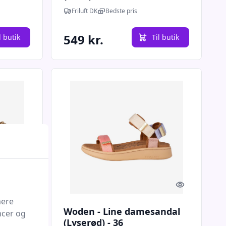
Friluft DK
Bedste pris
549 kr.
l butik
Til butik
Quick look
Quick look
mere
Woden - Line damesandal
ncer og
39
(Lyserød) - 36