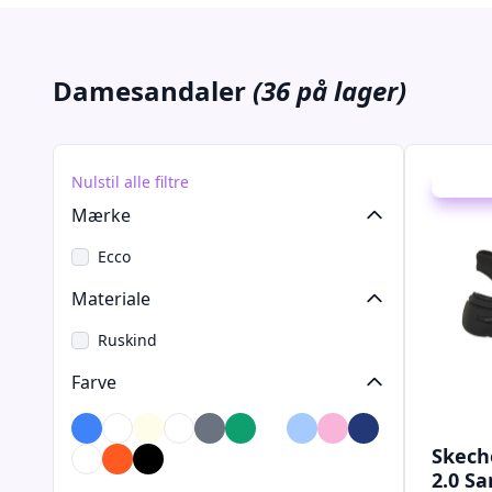
Damesandaler
(36 på lager)
Nulstil alle filtre
Udsalg -
Mærke
Ecco
Materiale
Ruskind
Farve
Blå
Brun
Creme
Flerfarvet
Grå
Grøn
Hvid
Lyseblå
Lyserød
Marineblå
Skech
Olivengrøn
Orange
Sort
2.0 Sa