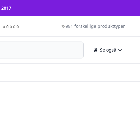
n 2017
⭐⭐⭐⭐⭐
✨
981 forskellige produkttyper
Se også