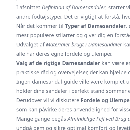
I afsnittet
Definition af Damesandaler
, starter 
andre fodtøjstyper. Det er vigtigt at forstå, h
Når det kommer til
Typer af Damesandaler
,
mest populære stilarter og giver dig en forståe
Udvalget af
Materialer brugt i Damesandaler
kan
alle har deres egne fordele og ulemper.
Valg af de rigtige Damesandaler
kan være en 
praktiske råd og overvejelser, der kan hjælpe
Ingen damesandal-guide ville være komplet u
holder dine sandaler i perfekt stand sommer 
Derudover vil vi diskutere
Fordele og Ulempe
som kan påvirke deres anvendelighed for visse 
Mange gange begås
Almindelige Fejl ved Brug
undgå dem og sikre optimal komfort og levetid