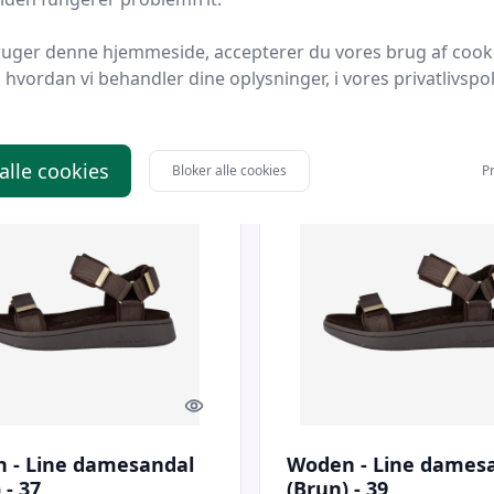
 DK
Bedste pris
Friluft DK
Bedste pris
ruger denne hjemmeside, accepterer du vores brug af cook
hvordan vi behandler dine oplysninger, i vores privatlivspoli
kr.
479 kr.
Til butik
Ti
 alle cookies
Bloker alle cookies
Pr
Quick look
 - Line damesandal
Woden - Line dames
 - 37
(Brun) - 39