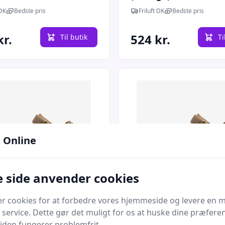
 DK
Bedste pris
Friluft DK
Bedste pris
kr.
524 kr.
Til butik
Ti
 Online
 side anvender cookies
Quick look
er cookies for at forbedre vores hjemmeside og levere en 
- Line Glitter
Woden - Line Glitter
 service. Dette gør det muligt for os at huske dine præfere
andal (Brun) - 38
damesandal (Brun) - 
 siden fungerer problemfrit.