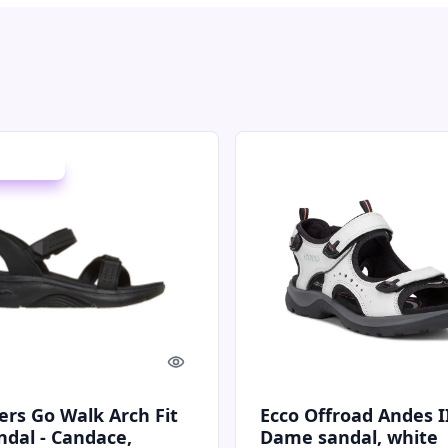
 spar 14 %
Quick look
ers Go Walk Arch Fit
Ecco Offroad Andes I
ndal - Candace,
Dame sandal, white