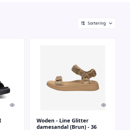
Sortering
Quick look
Quick look
I
Woden - Line Glitter
damesandal (Brun) - 36