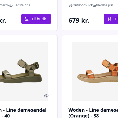
ssko, dame, sort
yabuck-43 - Sandaler
nter.dk
Bedste pris
Outdoornu.dk
Bedste pris
kr.
679 kr.
Til butik
Ti
Quick look
 - Line damesandal
Woden - Line dames
 - 40
(Orange) - 38