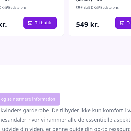
 DK
Bedste pris
Friluft DK
Bedste pris
kr.
549 kr.
Til butik
Ti
lik og se nærmere information
nders garderobe. De tilbyder ikke kun komfort i varm
mesandaler, hvor vi rammer alle de essentielle aspekt
t udvide din viden, er denne guide din go-to ressourc