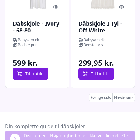
Quick look
Quick l
Dåbskjole - Ivory
Dåbskjole I Tyl -
- 68-80
Off White
Babysam.dk
Babysam.dk
Bedste pris
Bedste pris
599 kr.
299,95 kr.
Til butik
Til butik
Forrige side
Næste side
Din komplette guide til dåbskjoler
Disclaimer - Nøjagtigheden er ikke verificeret. Klik