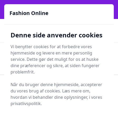
Fashion Online - Din genvej til stil, trends og smarte fund
e menu
online siden 2017
Fashion Online
🏵️
🚀
Kun gode brands
52 forskellige kategorier
Denne side anvender cookies
🚅
⭐⭐⭐⭐⭐
✨
Lynhurtig levering
981 forskellige produkttyper
Vi benytter cookies for at forbedre vores
Fashion Online
hjemmeside og levere en mere personlig
Men
Søg
service. Dette gør det muligt for os at huske
Søg
dine præferencer og sikre, at siden fungerer
problemfrit.
Når du bruger denne hjemmeside, accepterer
Forside
Tøj og Accessories
Tøj
Kjoler
du vores brug af cookies. Læs mere om,
Dåbskjole
hvordan vi behandler dine oplysninger, i vores
Bedste dåbskjoler og
privatlivspolitik.
tilbud - top 8