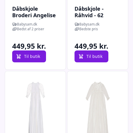
Dåbskjole
Dåbskjole -
Broderi Angelise
Råhvid - 62
- Jocko - Råhvid
Babysam.dk
Babysam.dk
Bedst af 2 priser
Bedste pris
449,95 kr.
449,95 kr.
Til butik
Til butik