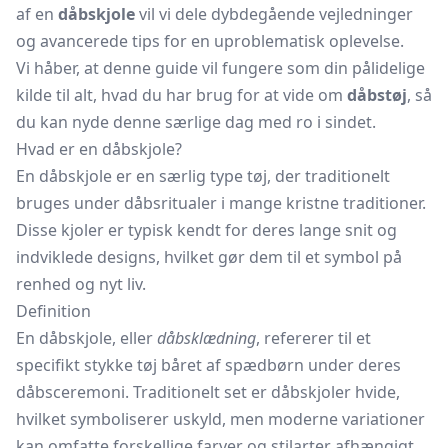
af en
dåbskjole
vil vi dele dybdegående vejledninger
og avancerede tips for en uproblematisk oplevelse.
Vi håber, at denne guide vil fungere som din pålidelige
kilde til alt, hvad du har brug for at vide om
dåbstøj
, så
du kan nyde denne særlige dag med ro i sindet.
Hvad er en dåbskjole?
En dåbskjole er en særlig type tøj, der traditionelt
bruges under dåbsritualer i mange kristne traditioner.
Disse kjoler er typisk kendt for deres lange snit og
indviklede designs, hvilket gør dem til et symbol på
renhed og nyt liv.
Definition
En dåbskjole, eller
dåbsklædning
, refererer til et
specifikt stykke tøj båret af spædbørn under deres
dåbsceremoni. Traditionelt set er dåbskjoler hvide,
hvilket symboliserer uskyld, men moderne variationer
kan omfatte forskellige farver og stilarter afhængigt