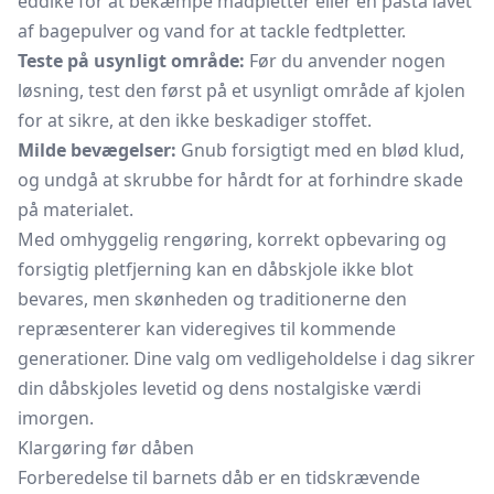
eddike for at bekæmpe madpletter eller en pasta lavet
af bagepulver og vand for at tackle fedtpletter.
Teste på usynligt område:
Før du anvender nogen
løsning, test den først på et usynligt område af kjolen
for at sikre, at den ikke beskadiger stoffet.
Milde bevægelser:
Gnub forsigtigt med en blød klud,
og undgå at skrubbe for hårdt for at forhindre skade
på materialet.
Med omhyggelig rengøring, korrekt opbevaring og
forsigtig pletfjerning kan en dåbskjole ikke blot
bevares, men skønheden og traditionerne den
repræsenterer kan videregives til kommende
generationer. Dine valg om vedligeholdelse i dag sikrer
din dåbskjoles levetid og dens nostalgiske værdi
imorgen.
Klargøring før dåben
Forberedelse til barnets dåb er en tidskrævende