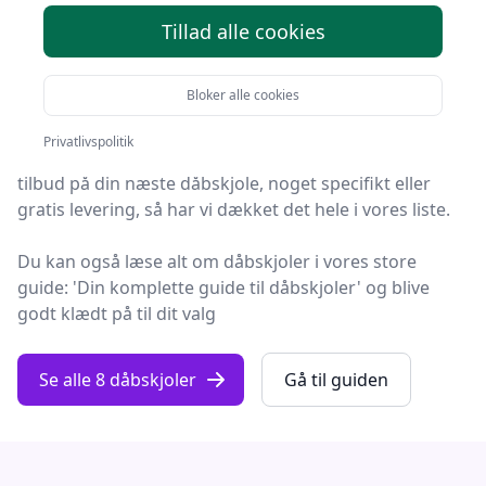
Tillad alle cookies
Fashion Online er stedet at finde dåbskjoler. Vi har
samlet 8 top-produkter, så du hurtigt kan vælge det
Bloker alle cookies
bedste.
Privatlivspolitik
Uanset om du søger den bedste kvalitet, et prisvenligt
tilbud på din næste dåbskjole, noget specifikt eller
gratis levering, så har vi dækket det hele i vores liste.
Du kan også læse alt om dåbskjoler i vores store
guide: 'Din komplette guide til dåbskjoler' og blive
godt klædt på til dit valg
Se alle 8 dåbskjoler
Gå til guiden