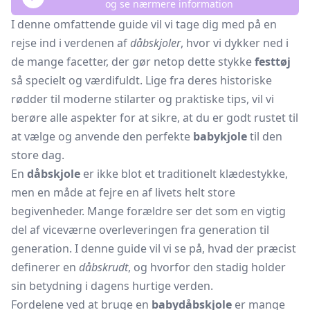
og se nærmere information
I denne omfattende guide vil vi tage dig med på en
rejse ind i verdenen af
dåbskjoler
, hvor vi dykker ned i
de mange facetter, der gør netop dette stykke
festtøj
så specielt og værdifuldt. Lige fra deres historiske
rødder til moderne stilarter og praktiske tips, vil vi
berøre alle aspekter for at sikre, at du er godt rustet til
at vælge og anvende den perfekte
babykjole
til den
store dag.
En
dåbskjole
er ikke blot et traditionelt klædestykke,
men en måde at fejre en af livets helt store
begivenheder. Mange forældre ser det som en vigtig
del af viceværne overleveringen fra generation til
generation. I denne guide vil vi se på, hvad der præcist
definerer en
dåbskrudt
, og hvorfor den stadig holder
sin betydning i dagens hurtige verden.
Fordelene ved at bruge en
babydåbskjole
er mange