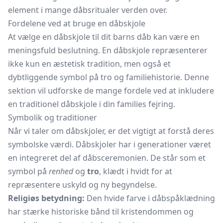
element i mange dåbsritualer verden over.
Fordelene ved at bruge en dåbskjole
At vælge en dåbskjole til dit barns dåb kan være en
meningsfuld beslutning. En dåbskjole repræsenterer
ikke kun en æstetisk tradition, men også et
dybtliggende symbol på tro og familiehistorie. Denne
sektion vil udforske de mange fordele ved at inkludere
en traditionel dåbskjole i din families fejring.
Symbolik og traditioner
Når vi taler om dåbskjoler, er det vigtigt at forstå deres
symbolske værdi. Dåbskjoler har i generationer været
en integreret del af dåbsceremonien. De står som et
symbol på
renhed
og
tro
, klædt i hvidt for at
repræsentere uskyld og ny begyndelse.
Religiøs betydning:
Den hvide farve i dåbspåklædning
har stærke historiske bånd til kristendommen og