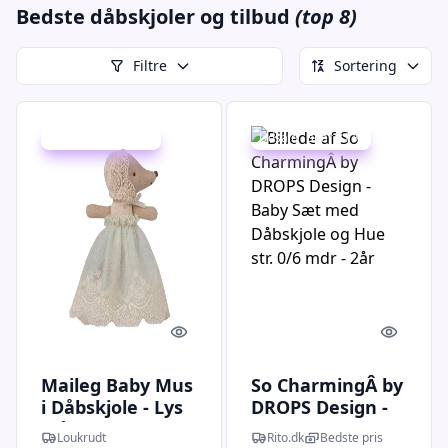
Bedste dåbskjoler og tilbud
(top 8)
Filtre
Sortering
Udsalg - spar 20 %
Udsalg - spar 31 %
Quick look
Quick l
Maileg Baby Mus
So CharmingÂ by
i Dåbskjole - Lys
DROPS Design -
Blå
Baby Sæt med
Loukrudt
Rito.dk
Bedste pris