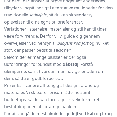
For dem, der ønsker at prøve noget lidt anderledes,
tilbyder vi også indsigt i alternative muligheder for den
traditionelle
satinkjole
, så du kan skræddersy
oplevelsen til dine egne stilpræferencer.
Variationer i størrelse, materialer og stil kan til tider
være forvirrende. Derfor vil vi guide dig gennem
overvejelser ved hensyn til
babyens komfort
og hvilket
stof, der passer bedst til sæsonen.
Selvom der er mange plusser, er der også
udfordringer forbundet med
dåbstøj
. Forstå
ulemperne, samt hvordan man navigerer uden om
dem, så du er godt forberedt.
Priser kan variere afhængig af design, brand og
materialer. Vi skitserer prisområderne samt
budgettips, så du kan foretage en velinformeret
beslutning uden at sprænge banken.
For at undgå de mest almindelige
fejl
ved køb og brug