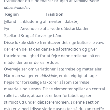
traditioner ofte indebærer brugen af familiearvede
dåbstørklæder
.
Region
Tradition
Jylland
Inkludering af mønter i dåbstøj
Fyn
Anvendelse af arvede dåbstørklæder
Sjælland
Brug af farverige bånd
Disse lokale skikke fremhæver det rige kulturelle væv,
der er en del af den danske dåbstradition og giver
forældre mulighed for at fejre denne milepæl på en
måde, der ærer deres rødder.
Overvejelser om variationer i størrelse og materialer
Når man vælger en
dåbskjole
, er det vigtigt at tage
højde for forskellige faktorer, såsom størrelse,
materiale og sæson. Disse elementer spiller en central
rolle i at sikre, at barnet er komfortabelt og ser
stilfuldt ud under dåbsceremonien. I denne sektion
dykker vi ned i disse vigtige aspekter, så du kan træffe