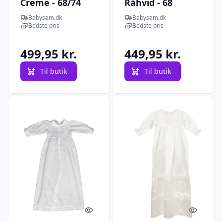
Creme - 68/74
Råhvid - 68
Babysam.dk
Babysam.dk
Bedste pris
Bedste pris
499,95 kr.
449,95 kr.
Til butik
Til butik
Quick look
Quick l