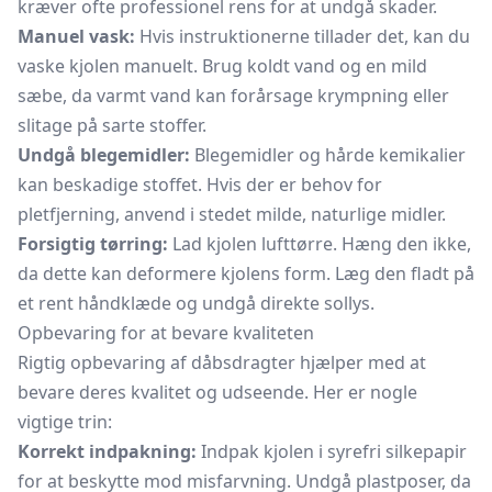
kræver ofte professionel rens for at undgå skader.
Manuel vask:
Hvis instruktionerne tillader det, kan du
vaske kjolen manuelt. Brug koldt vand og en mild
sæbe, da varmt vand kan forårsage krympning eller
slitage på sarte stoffer.
Undgå blegemidler:
Blegemidler og hårde kemikalier
kan beskadige stoffet. Hvis der er behov for
pletfjerning, anvend i stedet milde, naturlige midler.
Forsigtig tørring:
Lad kjolen lufttørre. Hæng den ikke,
da dette kan deformere kjolens form. Læg den fladt på
et rent håndklæde og undgå direkte sollys.
Opbevaring for at bevare kvaliteten
Rigtig opbevaring af dåbsdragter hjælper med at
bevare deres kvalitet og udseende. Her er nogle
vigtige trin:
Korrekt indpakning:
Indpak kjolen i syrefri silkepapir
for at beskytte mod misfarvning. Undgå plastposer, da