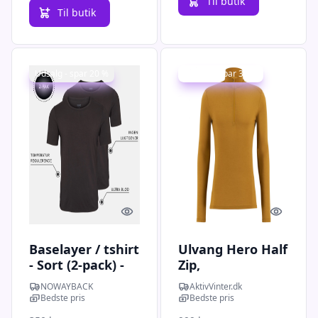
Til butik
Til butik
Udsalg - spar 20 %
Udsalg - spar 31 %
Quick look
Quick l
Baselayer / tshirt
Ulvang Hero Half
- Sort (2-pack) -
Zip,
Medium
skiundertrøje,
NOWAYBACK
AktivVinter.dk
herre, cathay
Bedste pris
Bedste pris
spice