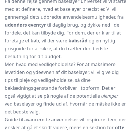
På denne rejse gennem baselayer universet vil vi starte
med at definere, hvad et baselayer præcist er. Vi vil
gennemgå dets udbredte anvendelsesmuligheder, fra
udendørs eventyr
til daglig brug, og dykke ned i de
fordele, det kan tilbyde dig. For dem, der er klar til at
foretage et køb, vil der være
købsråd
og en nyttig
prisguide for at sikre, at du træffer den bedste
beslutning for dit budget.
Men hvad med vedligeholdelse? For at maksimere
levetiden og ydeevnen af dit baselayer, vil vi give dig
tips til pleje og vedligeholdelse, så dine
beklædningsgenstande forbliver i topform. Det er
også vigtigt at se på nogle af de potentielle
ulemper
ved baselayer og finde ud af, hvornår de måske ikke er
det bedste valg.
Guide til avancerede anvendelser vil inspirere dem, der
ønsker at gå et skridt videre, mens en sektion for
ofte