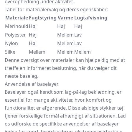
overophedning under aktivitet.
Tabel for materialervalg og deres egenskaber:
Materiale
Fugtstyring
Varme
Lugtafvisning
Merinould
Høj
Høj
Høj
Polyester
Høj
Mellem
Lav
Nylon
Høj
Mellem
Lav
Silke
Mellem
Mellem
Mellem
Denne oversigt over materialer kan hjælpe dig med at
træffe en informeret beslutning, når du vælger dit
næste baselag.
Anvendelse af baselayer
Baselayer, også kendt som lag-på-lag beklædning, er
essentiel for mange aktiviteter, hvor komfort og
funktionalitet er afgørende. Disse alsidige stykker tøj
tjener forskellige formål afhængigt af situationen. Lad
os udforske de specifikke anvendelser af baselayer
inden for sport, hverdagsbrug, ekstreme vejrforhold