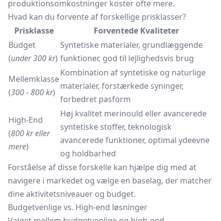
produktionsomkostninger koster ofte mere.
Hvad kan du forvente af forskellige prisklasser?
Prisklasse
Forventede Kvaliteter
Budget
Syntetiske materialer, grundlæggende
(
under 300 kr
)
funktioner, god til lejlighedsvis brug
Kombination af syntetiske og naturlige
Mellemklasse
materialer, forstærkede syninger,
(
300 - 800 kr
)
forbedret pasform
Høj kvalitet merinould eller avancerede
High-End
syntetiske stoffer, teknologisk
(
800 kr eller
avancerede funktioner, optimal ydeevne
mere
)
og holdbarhed
Forståelse af disse forskelle kan hjælpe dig med at
navigere i markedet og vælge en baselag, der matcher
dine aktivitetsniveauer og budget.
Budgetvenlige vs. High-end løsninger
Valget mellem budgetvenlige og high-end