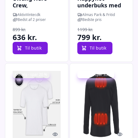
Crew,
underbuks med
skiundertrøje,
elvarme - M
AktivVinter.dk
Almas Park & Fritid
dame, mørkeblå
Bedst af 2 priser
Bedste pris
899 kr.
1199 kr.
636 kr.
799 kr.
Til butik
Til butik
Udsalg - spar 20 %
Udsalg - spar 33 %
Quick look
Quick l