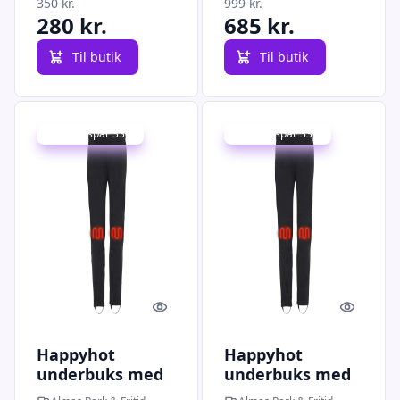
350 kr.
999 kr.
280 kr.
685 kr.
Til butik
Til butik
Udsalg - spar 33 %
Udsalg - spar 33 %
Quick look
Quick l
Happyhot
Happyhot
underbuks med
underbuks med
elvarme - 2XL
elvarme - L