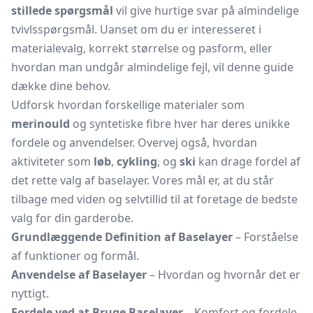
stillede spørgsmål
vil give hurtige svar på almindelige
tvivlsspørgsmål. Uanset om du er interesseret i
materialevalg, korrekt størrelse og pasform, eller
hvordan man undgår almindelige fejl, vil denne guide
dække dine behov.
Udforsk hvordan forskellige materialer som
merinould
og syntetiske fibre hver har deres unikke
fordele og anvendelser. Overvej også, hvordan
aktiviteter som
løb
,
cykling
, og
ski
kan drage fordel af
det rette valg af baselayer. Vores mål er, at du står
tilbage med viden og selvtillid til at foretage de bedste
valg for din garderobe.
Grundlæggende Definition af Baselayer
– Forståelse
af funktioner og formål.
Anvendelse af Baselayer
– Hvordan og hvornår det er
nyttigt.
Fordele ved at Bruge Baselayer
– Komfort og fordele.