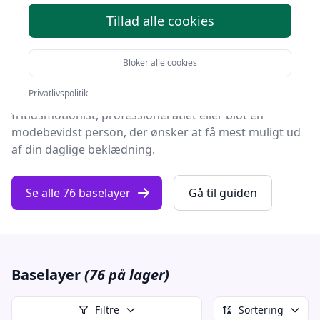
teknologiske innovationer er det vigtigt at forstå,
Tillad alle cookies
hvordan grundlaget for din beklædning kan påvirke
både komfort og ydeevne.
Bloker alle cookies
Baselayer, også kendt som det inderste lag, er en
Privatlivspolitik
essentiel del af din garderobe, uanset om du er
fritidsmotionist, professionel atlet eller blot en
modebevidst person, der ønsker at få mest muligt ud
af din daglige beklædning.
Se alle 76 baselayer
Gå til guiden
Baselayer
(76 på lager)
Filtre
Sortering