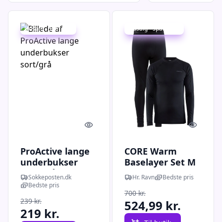
Udsalg - spar 8 %
Udsalg - spar 25 %
Quick look
Quick l
ProActive lange
CORE Warm
underbukser
Baselayer Set M
sort/grå
Sokkeposten.dk
Hr. Ravn
Bedste pris
Bedste pris
700 kr.
239 kr.
524,99 kr.
219 kr.