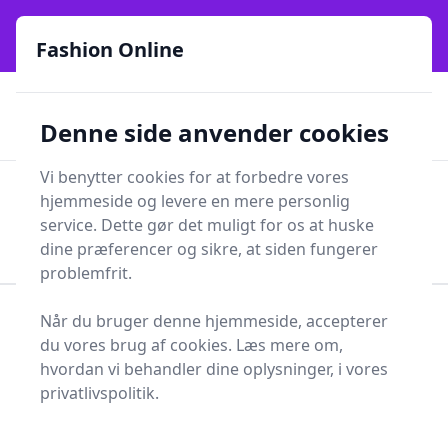
Fashion Online - Din genvej til stil, trends og smarte fund
e menu
online siden 2017
Fashion Online
🏵️
🚀
Kun gode brands
52 forskellige kategorier
Denne side anvender cookies
🚅
⭐⭐⭐⭐⭐
✨
Lynhurtig levering
981 forskellige produkttyper
Vi benytter cookies for at forbedre vores
Fashion Online
hjemmeside og levere en mere personlig
Men
Søg
service. Dette gør det muligt for os at huske
Søg
dine præferencer og sikre, at siden fungerer
problemfrit.
Når du bruger denne hjemmeside, accepterer
Forside
Tøj og Accessories
Tøj
Baselayer
du vores brug af cookies. Læs mere om,
Baselayer - 76 på lager
hvordan vi behandler dine oplysninger, i vores
privatlivspolitik.
I en verden fyldt med skiftende modetrends og