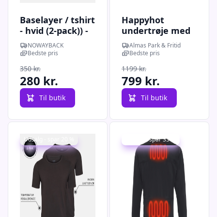
Baselayer / tshirt
Happyhot
- hvid (2-pack)) -
undertrøje med
Large
elvarme - XL
NOWAYBACK
Almas Park & Fritid
Bedste pris
Bedste pris
350 kr.
1199 kr.
280 kr.
799 kr.
Til butik
Til butik
Udsalg - spar 20 %
Udsalg - spar 33 %