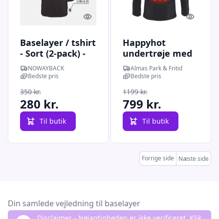
Quick look
Quick l
Baselayer / tshirt
Happyhot
- Sort (2-pack) -
undertrøje med
X-Large
elvarme - L
NOWAYBACK
Almas Park & Fritid
Bedste pris
Bedste pris
350 kr.
1199 kr.
280 kr.
799 kr.
Til butik
Til butik
Forrige side
Næste side
Din samlede vejledning til baselayer
Disclaimer - Nøjagtigheden er ikke verificeret. Klik