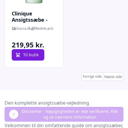
Clinique
Ansigtssæbe -
Ekstra Mild - 200
Gucca.dk
Bedste pris
Ml
219,95 kr.
Til butik
Forrige side
Næste side
Den komplette ansigtssæbe-vejledning
Disclaimer - Nøjagtigheden er ikke verificeret. Klik
og se nærmere information
Velkommen til din omfattende guide om ansigtssæber,