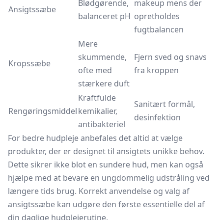
Blødgørende,
makeup mens der
Ansigtssæbe
balanceret pH
opretholdes
fugtbalancen
Mere
skummende,
Fjern sved og snavs
Kropssæbe
ofte med
fra kroppen
stærkere duft
Kraftfulde
Sanitært formål,
Rengøringsmiddel
kemikalier,
desinfektion
antibakteriel
For bedre hudpleje anbefales det altid at vælge
produkter, der er designet til ansigtets unikke behov.
Dette sikrer ikke blot en sundere hud, men kan også
hjælpe med at bevare en ungdommelig udstråling ved
længere tids brug. Korrekt anvendelse og valg af
ansigtssæbe kan udgøre den første essentielle del af
din daglige hudplejerutine.