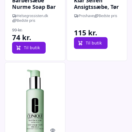
Barbersæbe
Klar Seifen
Nurme Soap Bar
Ansigtssæbe, Tør
For Men DATO
hud, 75 g.
Helsegrossisten.dk
Proshave
Bedste pris
11-25
Bedste pris
99 kr.
115 kr.
74 kr.
Til butik
Til butik
Quick look