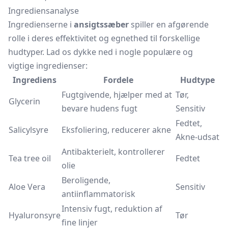
Ingrediensanalyse
Ingredienserne i
ansigtssæber
spiller en afgørende
rolle i deres effektivitet og egnethed til forskellige
hudtyper. Lad os dykke ned i nogle populære og
vigtige ingredienser:
Ingrediens
Fordele
Hudtype
Fugtgivende, hjælper med at
Tør,
Glycerin
bevare hudens fugt
Sensitiv
Fedtet,
Salicylsyre
Eksfoliering, reducerer akne
Akne-udsat
Antibakterielt, kontrollerer
Tea tree oil
Fedtet
olie
Beroligende,
Aloe Vera
Sensitiv
antiinflammatorisk
Intensiv fugt, reduktion af
Hyaluronsyre
Tør
fine linjer