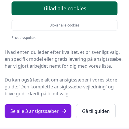
2025
Tillad alle cookies
Leder du efter de bedste ansigtssæber? På Fashion
Bloker alle cookies
Online har vi udvalgt 3 produkter, så du let kan finde
din favorit.
Privatlivspolitik
Hvad enten du leder efter kvalitet, et prisvenligt valg,
en specifik model eller gratis levering på ansigtssæbe,
har vi gjort arbejdet nemt for dig med vores liste.
Du kan også læse alt om ansigtssæber i vores store
guide: 'Den komplette ansigtssæbe-vejledning' og
blive godt klædt på til dit valg
Se alle 3 ansigtssæber
Gå til guiden