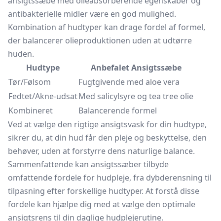
ansigtssæbe med olieabsorberende egenskaber og
antibakterielle midler være en god mulighed.
Kombination af hudtyper kan drage fordel af formel,
der balancerer olieproduktionen uden at udtørre
huden.
Hudtype
Anbefalet Ansigtssæbe
Tør/Følsom
Fugtgivende med aloe vera
Fedtet/Akne-udsat
Med salicylsyre og tea tree olie
Kombineret
Balancerende formel
Ved at vælge den rigtige
ansigtsvask
for din hudtype,
sikrer du, at din hud får den pleje og beskyttelse, den
behøver, uden at forstyrre dens naturlige balance.
Sammenfattende kan ansigtssæber tilbyde
omfattende fordele for hudpleje, fra dybderensning til
tilpasning efter forskellige hudtyper. At forstå disse
fordele kan hjælpe dig med at vælge den optimale
ansigtsrens til din daglige hudplejerutine.