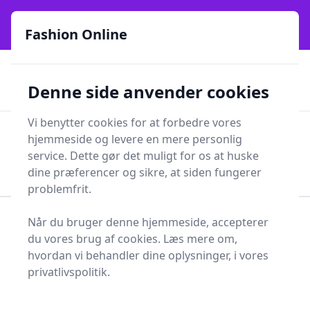
Fashion Online - Din genvej til stil, trends og smarte fund
e menu
online siden 2017
Fashion Online
🏵️
🚀
Kun gode brands
52 forskellige kategorier
Denne side anvender cookies
🚅
⭐⭐⭐⭐⭐
✨
Lynhurtig levering
981 forskellige produkttyper
Vi benytter cookies for at forbedre vores
Fashion Online
hjemmeside og levere en mere personlig
Men
Søg
service. Dette gør det muligt for os at huske
Søg
dine præferencer og sikre, at siden fungerer
problemfrit.
Når du bruger denne hjemmeside, accepterer
Forside
Sundhed og skønhed
Personlig Pleje
du vores brug af cookies. Læs mere om,
Ansigtspleje
Ansigtssæbe
hvordan vi behandler dine oplysninger, i vores
Topliste over de 3
privatlivspolitik.
bedste ansigtssæber i