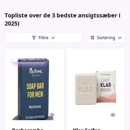
Topliste over de 3 bedste ansigtssæber i
2025)
Filtre
Sortering
Udsalg - spar 25 %
Quick look
Quick l