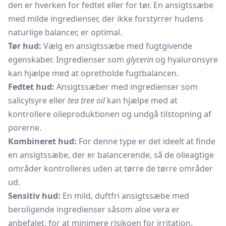
den er hverken for fedtet eller for tør. En ansigtssæbe
med milde ingredienser, der ikke forstyrrer hudens
naturlige balancer, er optimal.
Tør hud:
Vælg en ansigtssæbe med fugtgivende
egenskaber. Ingredienser som
glycerin
og hyaluronsyre
kan hjælpe med at opretholde fugtbalancen.
Fedtet hud:
Ansigtssæber med ingredienser som
salicylsyre eller
tea tree oil
kan hjælpe med at
kontrollere olieproduktionen og undgå tilstopning af
porerne.
Kombineret hud:
For denne type er det ideelt at finde
en ansigtssæbe, der er balancerende, så de olieagtige
områder kontrolleres uden at tørre de tørre områder
ud.
Sensitiv hud:
En mild, duftfri ansigtssæbe med
beroligende ingredienser såsom aloe vera er
anbefalet, for at minimere risikoen for irritation.